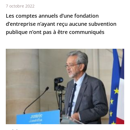
publique
7 octobre 2022
n’ont
Les comptes annuels d’une fondation
pas
d’entreprise n’ayant reçu aucune subvention
à
publique n’ont pas à être communiqués
être
communiqués
Le
Conseil
d’État,
la
maison
du
service
public
-
Première