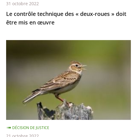
31 octobre 2022
en
Le contrôle technique des « deux-roues » doit
œuvre
être mis en œuvre
Chasses
traditionnelles
à
l'alouette
:
le
juge
des
référés
du
DÉCISION DE JUSTICE
Conseil
21 octobre 2022