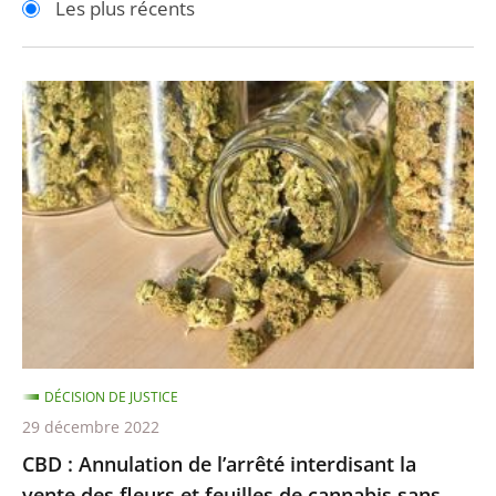
Les plus récents
pour
pour
arriver
arriver
après
avant
CBD
:
Annulation
de
l’arrêté
interdisant
la
vente
des
fleurs
DÉCISION DE JUSTICE
et
29 décembre 2022
feuilles
CBD : Annulation de l’arrêté interdisant la
de
vente des fleurs et feuilles de cannabis sans