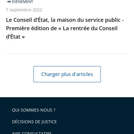
ÉVÉNEMENT
édition
7 septembre 2022
de
Le Conseil d’État, la maison du service public -
«
Première édition de « La rentrée du Conseil
La
d’État »
rentrée
du
Conseil
d’État
»
Charger plus d'articles
QUI SOMMES-NOUS ?
DÉCISIONS DE JUSTICE
AVIS CONSULTATIFS