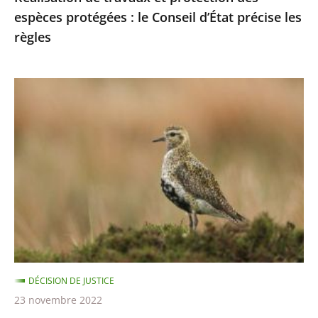
espèces protégées : le Conseil d’État précise les
les
règles
règles
Chasses
traditionnelles
des
oiseaux
:
les
autorisations
2021-
2022
sont
DÉCISION DE JUSTICE
illégales
23 novembre 2022