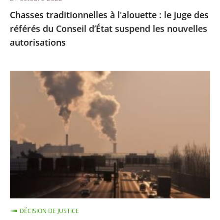
d’État
Chasses traditionnelles à l'alouette : le juge des
suspend
référés du Conseil d’État suspend les nouvelles
les
autorisations
nouvelles
autorisations
Pollution
de
l’air
:
le
Conseil
d'État
condamne
l’État
à
DÉCISION DE JUSTICE
payer