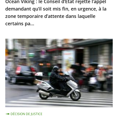
Ocean Viking : le Conseil d’État rejette l’appel
en
demandant qu’il soit mis fin, en urgence, à la
urgence,
zone temporaire d’attente dans laquelle
à
certains pa...
la
zone
Le
temporaire
contrôle
d’attente
technique
dans
des
laquelle
«
certains
deux-
pa...
roues
»
doit
être
DÉCISION DE JUSTICE
mis