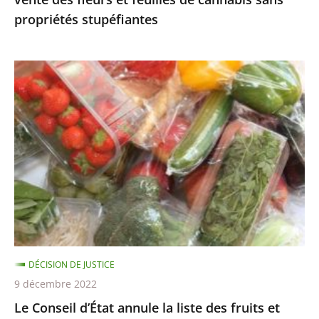
cannabis
propriétés stupéfiantes
sans
propriétés
stupéfiantes
Le
Conseil
d’État
annule
la
liste
des
fruits
et
légumes
DÉCISION DE JUSTICE
pouvant
9 décembre 2022
être
Le Conseil d’État annule la liste des fruits et
encore