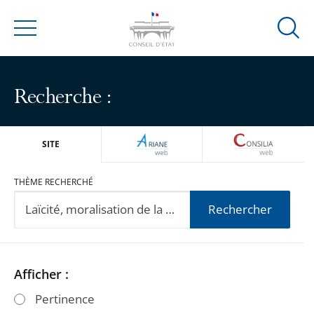
Ouvrir
Menu
la
modal
de
Recherche :
reche
ARIANEWEB
CONSILIA
SITE
THÈME RECHERCHÉ
Rechercher
Passer
Passer
Afficher :
les
les
Pertinence
filtres
filtres