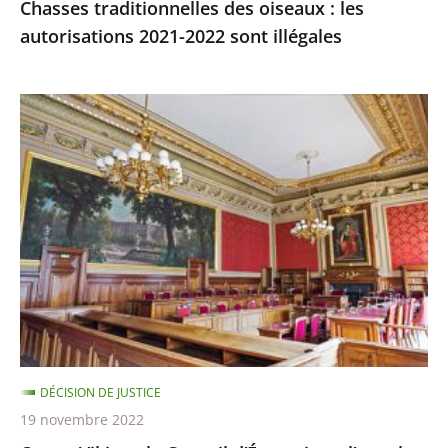
Chasses traditionnelles des oiseaux : les
autorisations 2021-2022 sont illégales
Ocean
Viking
:
le
Conseil
d’État
rejette
l’appel
demandant
qu’il
soit
DÉCISION DE JUSTICE
mis
19 novembre 2022
fin,