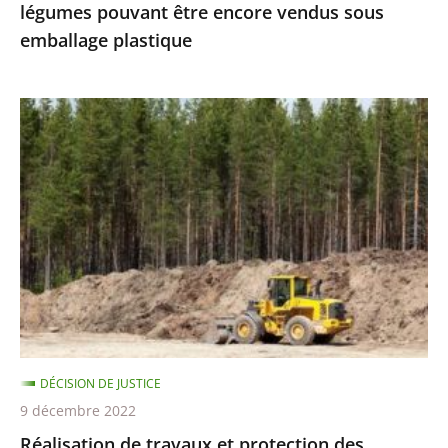
légumes pouvant être encore vendus sous
vendus
emballage plastique
sous
emballage
plastique
Réalisation
de
travaux
et
protection
des
espèces
protégées
:
le
DÉCISION DE JUSTICE
Conseil
9 décembre 2022
d’État
Réalisation de travaux et protection des
précise