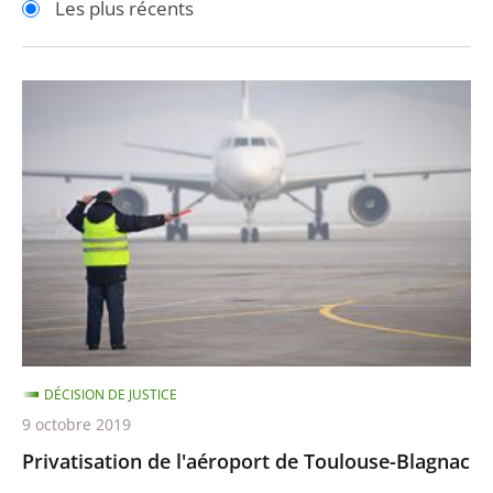
Les plus récents
pour
pour
arriver
arriver
après
avant
Privatisation
de
l'aéroport
de
Toulouse-
Blagnac
DÉCISION DE JUSTICE
9 octobre 2019
Privatisation de l'aéroport de Toulouse-Blagnac