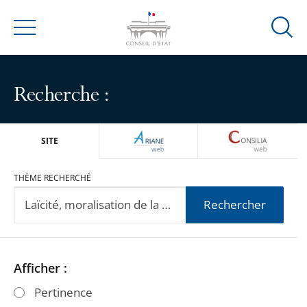
Ouvrir
Menu
la
modal
de
Recherche :
reche
ARIANEWEB
CONSILIA
SITE
THÈME RECHERCHÉ
Rechercher
Passer
Passer
Afficher :
les
les
Pertinence
filtres
filtres