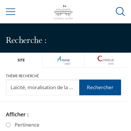
Ouvrir
Menu
la
modal
de
Recherche :
reche
ARIANEWEB
CONSILIA
SITE
THÈME RECHERCHÉ
Rechercher
Passer
Passer
Afficher :
les
les
Pertinence
filtres
filtres