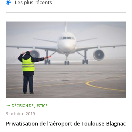
Les plus récents
pour
pour
arriver
arriver
après
avant
Privatisation
de
l'aéroport
de
Toulouse-
Blagnac
DÉCISION DE JUSTICE
9 octobre 2019
Privatisation de l'aéroport de Toulouse-Blagnac