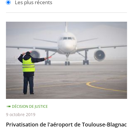
Les plus récents
pour
pour
arriver
arriver
après
avant
Privatisation
de
l'aéroport
de
Toulouse-
Blagnac
DÉCISION DE JUSTICE
9 octobre 2019
Privatisation de l'aéroport de Toulouse-Blagnac