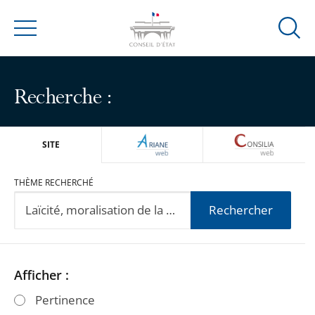
Ouvrir
Menu
la
modal
de
Recherche :
reche
ARIANEWEB
CONSILIA
SITE
THÈME RECHERCHÉ
Rechercher
Passer
Passer
Afficher :
les
les
Pertinence
filtres
filtres