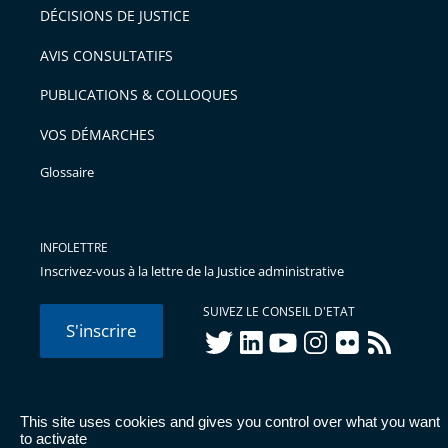
DÉCISIONS DE JUSTICE
AVIS CONSULTATIFS
PUBLICATIONS & COLLOQUES
VOS DÉMARCHES
Glossaire
INFOLETTRE
Inscrivez-vous à la lettre de la Justice administrative
SUIVEZ LE CONSEIL D'ETAT
S'inscrire
twitter
linkedIn
youtube
instagram
flickr
rss
This site uses cookies and gives you control over what you want
© Conseil d'État 2026 -
Mentions légales
-
Cookies
-
Données
to activate