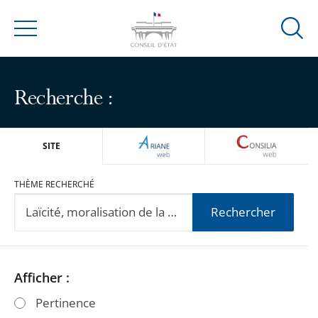
Ouvrir
Menu
la
modal
de
Recherche :
reche
ARIANEWEB
CONSILIA
SITE
THÈME RECHERCHÉ
Rechercher
Passer
Passer
Afficher :
les
les
Pertinence
filtres
filtres