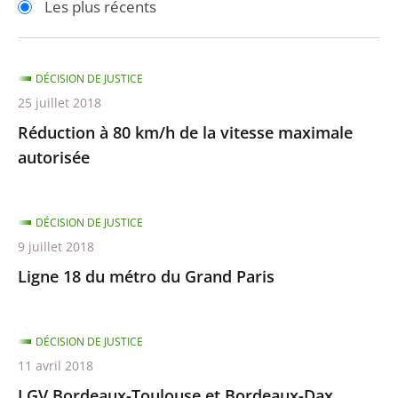
Les plus récents
pour
pour
arriver
arriver
après
avant
DÉCISION DE JUSTICE
25 juillet 2018
Réduction à 80 km/h de la vitesse maximale
autorisée
DÉCISION DE JUSTICE
9 juillet 2018
Ligne 18 du métro du Grand Paris
DÉCISION DE JUSTICE
11 avril 2018
LGV Bordeaux-Toulouse et Bordeaux-Dax