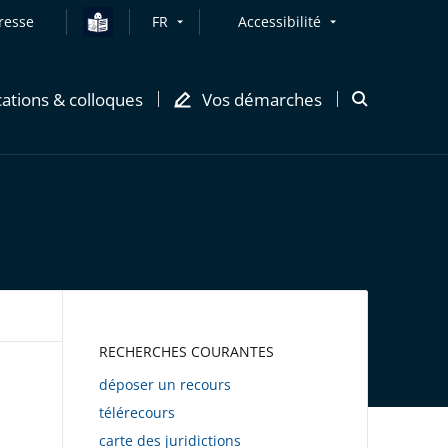
resse
FR
Accessibilité
cations & colloques
Vos démarches
Ouvrir
la
modale
de
recherche
AWEB
RECHERCHES COURANTES
déposer un recours
télérecours
carte des juridictions