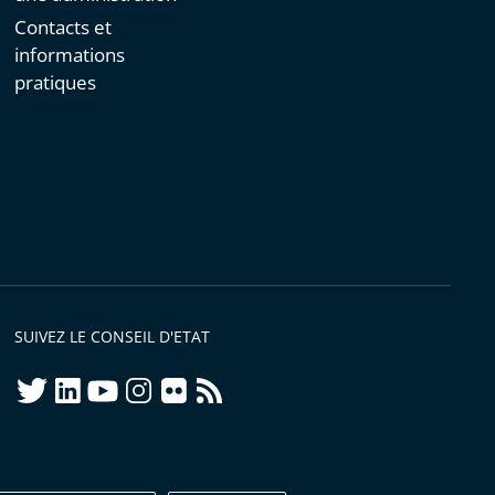
Contacts et
informations
pratiques
SUIVEZ LE CONSEIL D'ETAT
twitter
linkedIn
youtube
instagram
flickr
rss
ellement conforme