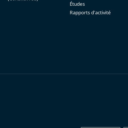
Études
Rapports d'activité
personnelles
-
Publications administratives
-
Accessibilité : parti