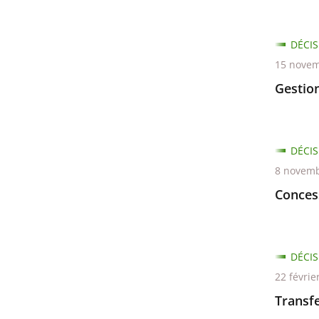
filtres
pour
DÉCIS
arriver
15 novem
avant
Gestio
DÉCIS
8 novemb
Conces
DÉCIS
22 févrie
Transfe