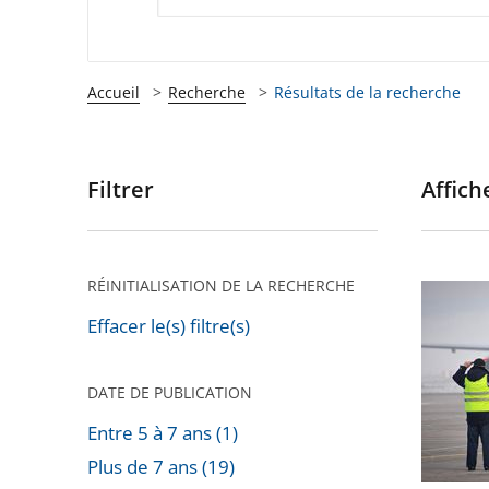
Accueil
Recherche
Résultats de la recherche
Filtrer
Affiche
Passer
les
filtres
pour
RÉINITIALISATION DE LA RECHERCHE
Privatis
arriver
de
Effacer le(s) filtre(s)
après
l'aéropo
de
DATE DE PUBLICATION
Toulous
Entre 5 à 7 ans (1)
Blagnac
Plus de 7 ans (19)