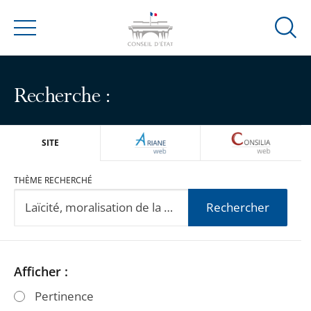
Ouvrir
Menu
la
modal
de
Recherche :
reche
ARIANEWEB
CONSILIA
SITE
THÈME RECHERCHÉ
Rechercher
Passer
Passer
Afficher :
les
les
Pertinence
filtres
filtres