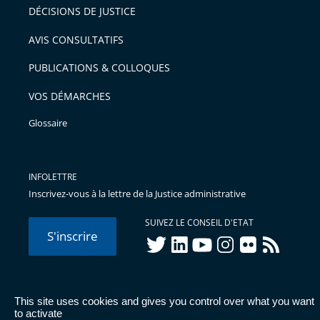
DÉCISIONS DE JUSTICE
AVIS CONSULTATIFS
PUBLICATIONS & COLLOQUES
VOS DÉMARCHES
Glossaire
INFOLETTRE
Inscrivez-vous à la lettre de la Justice administrative
SUIVEZ LE CONSEIL D'ETAT
S'inscrire
twitter
linkedIn
youtube
instagram
flickr
rss
This site uses cookies and gives you control over what you want
© Conseil d'État 2026 -
Mentions légales
-
Cookies
-
Données
to activate