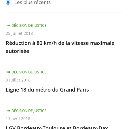
Les plus récents
pour
pour
arriver
arriver
après
avant
DÉCISION DE JUSTICE
25 juillet 2018
Réduction à 80 km/h de la vitesse maximale
autorisée
DÉCISION DE JUSTICE
9 juillet 2018
Ligne 18 du métro du Grand Paris
DÉCISION DE JUSTICE
11 avril 2018
LGV Bordeaux-Toulouse et Bordeaux-Dax