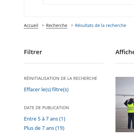
Accueil
Recherche
Résultats de la recherche
Filtrer
Affiche
Passer
les
filtres
pour
RÉINITIALISATION DE LA RECHERCHE
Privatis
arriver
de
Effacer le(s) filtre(s)
après
l'aéropo
de
DATE DE PUBLICATION
Toulous
Entre 5 à 7 ans (1)
Blagnac
Plus de 7 ans (19)