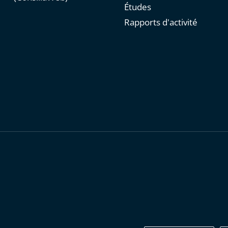
Études
Rapports d'activité
personnelles
-
Publications administratives
-
Accessibilité : parti