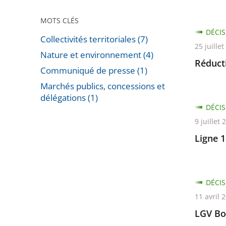
MOTS CLÉS
DÉCIS
Collectivités territoriales (7)
25 juille
Nature et environnement (4)
Réduct
Communiqué de presse (1)
Marchés publics, concessions et
délégations (1)
DÉCIS
Passer
9 juillet 
les
filtres
Ligne 
pour
arriver
avant
DÉCIS
11 avril 
LGV Bo