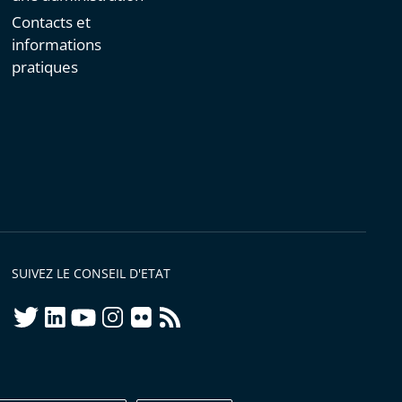
Contacts et
informations
pratiques
SUIVEZ LE CONSEIL D'ETAT
twitter
linkedIn
youtube
instagram
flickr
rss
ellement conforme