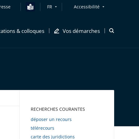
resse
FR
Accessibilité
cations & colloques
Vos démarches
Ouvrir
la
modale
de
recherche
AWEB
RECHERCHES COURANTES
déposer un recours
télérecours
carte des juridictions