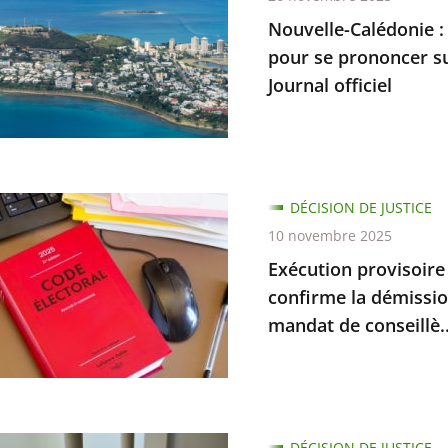
Nouvelle-Calédonie :
ion
pour se prononcer su
Journal officiel
ratif
ique
ent
on
DÉCISION DE JUSTICE
ion
re
10 novembre 2025
Exécution provisoire d
cer
ées
confirme la démissi
bilité
mandat de conseillè..
ion
DÉCISION DE JUSTICE