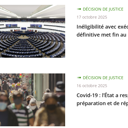
lité
DÉCISION DE JUSTICE
s
17 octobre 2025
s
on
Inéligibilité avec ex
re
définitive met fin a
s
amment
s
nation
ve
es
DÉCISION DE JUSTICE
16 octobre 2025
Covid-19 : l’État a r
on
préparation et de rép
é