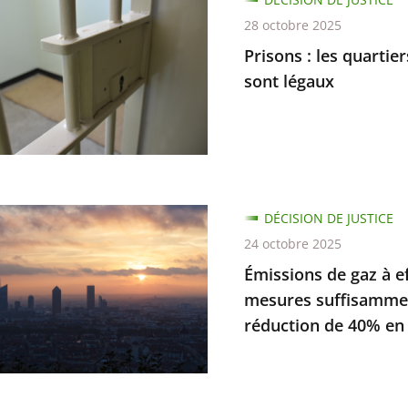
e
l
28 octobre 2025
Prisons : les quartie
on
rs
sont légaux
ité
ns
DÉCISION DE JUSTICE
ée
24 octobre 2025
Émissions de gaz à ef
mesures suffisammen
réduction de 40% en
...