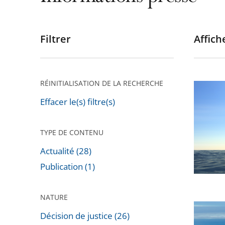
Filtrer
Affiche
Passer
les
filtres
pour
RÉINITIALISATION DE LA RECHERCHE
Le
arriver
Conseil
Effacer le(s) filtre(s)
après
d’État
rejette
TYPE DE CONTENU
un
Actualité (28)
recours
Publication (1)
dirigé
contre
NATURE
le
Nouvell
décret
Décision de justice (26)
Calédon