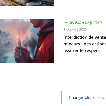
tion
DÉCISION DE JUSTICE
ux
1 octobre 2025
Interdiction de vent
ions
mineurs : des action
ves
s
assurer le respect
e
s
Charger plus d'artic