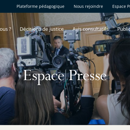
Plateforme pédagogique
Nous rejoindre
Espace P
ous ?
Décisions de justice
Avis consultatifs
Publi
Espace Presse