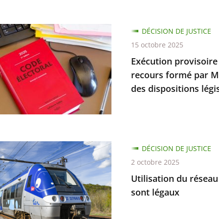
en
ons
on
DÉCISION DE JUSTICE
re
15 octobre 2025
Exécution provisoire d
recours formé par Mm
tion
bilité
des dispositions légi
e
on
DÉCISION DE JUSTICE
2 octobre 2025
Utilisation du réseau
es
sont légaux