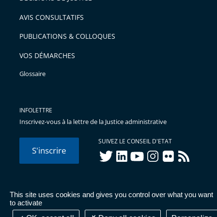
arriver
AVIS CONSULTATIFS
avant
PUBLICATIONS & COLLOQUES
VOS DÉMARCHES
Glossaire
INFOLETTRE
Inscrivez-vous à la lettre de la Justice administrative
SUIVEZ LE CONSEIL D'ETAT
S'inscrire
twitter
linkedIn
youtube
instagram
flickr
rss
This site uses cookies and gives you control over what you want
© Conseil d'État 2026 -
Mentions légales
-
Cookies
-
Données
to activate
personnelles
-
Publications administratives
-
Accessibilité :