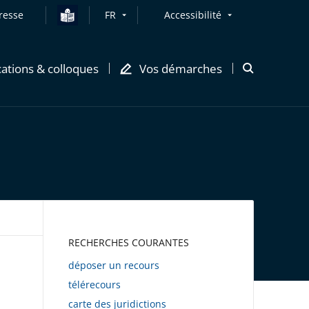
resse
FR
Accessibilité
cations & colloques
Vos démarches
Ouvrir
la
modale
de
recherche
AWEB
RECHERCHES COURANTES
déposer un recours
télérecours
carte des juridictions