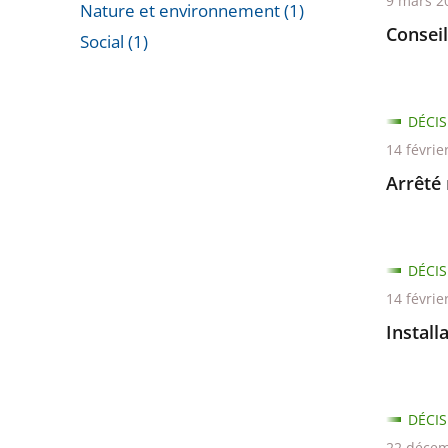
9 mars 2
Nature et environnement (1)
Consei
Social (1)
Passer
les
filtres
DÉCIS
pour
14 févrie
arriver
Arrêté 
avant
DÉCIS
14 févrie
Install
DÉCIS
22 décem