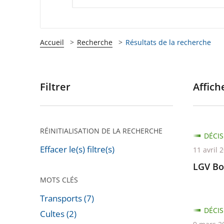
Accueil
Recherche
Résultats de la recherche
Filtrer
Affiche
Passer
les
filtres
pour
RÉINITIALISATION DE LA RECHERCHE
DÉCIS
arriver
Effacer le(s) filtre(s)
11 avril 
après
LGV Bo
MOTS CLÉS
Transports (7)
DÉCIS
Cultes (2)