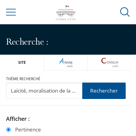
Ouvrir
Menu
la
modal
de
Recherche :
reche
ARIANEWEB
CONSILIA
SITE
THÈME RECHERCHÉ
Rechercher
Passer
Passer
Afficher :
les
les
Pertinence
filtres
filtres