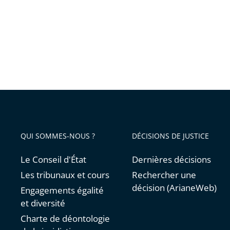
du
recours
à
la
géolocal
des
véhicul
QUI SOMMES-NOUS ?
DÉCISIONS DE JUSTICE
Le Conseil d'État
Dernières décisions
Les tribunaux et cours
Rechercher une
décision (ArianeWeb)
Engagements égalité
et diversité
Charte de déontologie