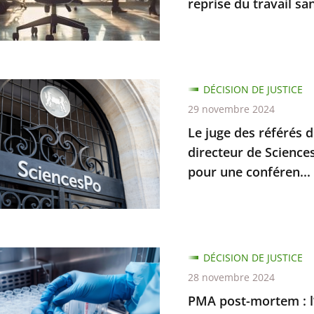
reprise du travail san
on
gnement
DÉCISION DE JUSTICE
29 novembre 2024
Le juge des référés d
directeur de Sciences
e
pour une conféren...
r
uences
d
DÉCISION DE JUSTICE
ce
28 novembre 2024
m
PMA post-mortem : l’i