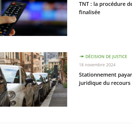
TNT : la procédure d
e
ure
finalisée
n
te
nement
DÉCISION DE JUSTICE
r
18 novembre 2024
e
Stationnement payant 
e
juridique du recours 
e