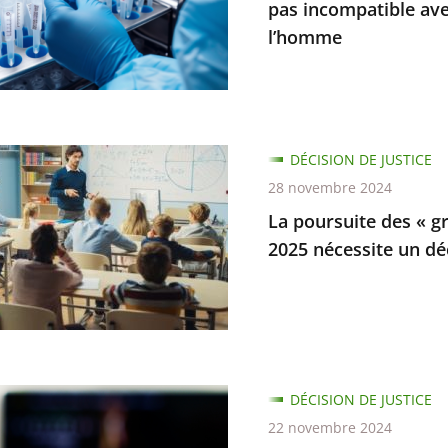
pas incompatible ave
ction
l’homme
ur
s
DÉCISION DE JUSTICE
se
te
28 novembre 2024
La poursuite des « gr
2025 nécessite un dé
tible
ion
s
ion
enne
DÉCISION DE JUSTICE
...
22 novembre 2024