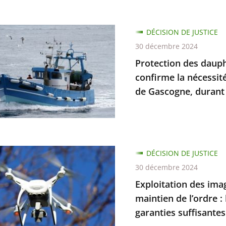
ion
DÉCISION DE JUSTICE
30 décembre 2024
ts
s
Protection des dauphi
confirme la nécessit
de Gascogne, durant 
ins
tion
iale,
tion
DÉCISION DE JUSTICE
30 décembre 2024
e
Exploitation des ima
trées
maintien de l’ordre :
té
garanties suffisantes