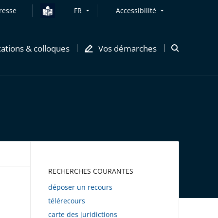
resse
FR
Accessibilité
cations & colloques
Vos démarches
Ouvrir
la
modale
de
recherche
AWEB
RECHERCHES COURANTES
déposer un recours
télérecours
carte des juridictions