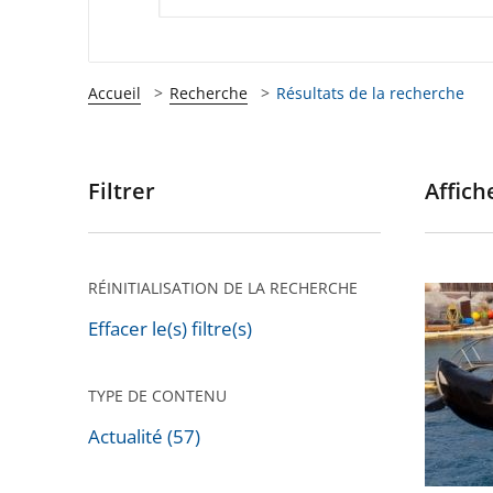
Accueil
Recherche
Résultats de la recherche
Filtrer
Affiche
Passer
les
filtres
pour
RÉINITIALISATION DE LA RECHERCHE
Cétacés
arriver
en
Effacer le(s) filtre(s)
après
captivit
:
TYPE DE CONTENU
la
Actualité (57)
législat
actuelle