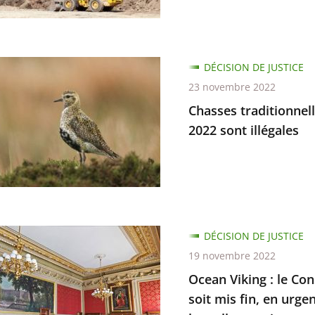
s
ge
es
ue
s
DÉCISION DE JUSTICE
nnelles
23 novembre 2022
Chasses traditionnell
2022 sont illégales
tions
DÉCISION DE JUSTICE
19 novembre 2022
Ocean Viking : le Con
soit mis fin, en urge