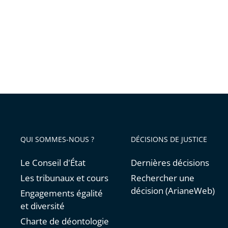
Premiè
édition
de
«
La
rentrée
du
Conseil
d’État
»
QUI SOMMES-NOUS ?
DÉCISIONS DE JUSTICE
Le Conseil d'État
Dernières décisions
Les tribunaux et cours
Rechercher une
décision (ArianeWeb)
Engagements égalité
et diversité
Charte de déontologie