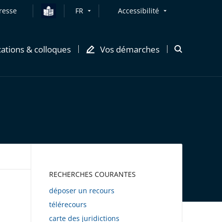
resse
FR
Accessibilité
cations & colloques
Vos démarches
Ouvrir
la
modale
de
recherche
AWEB
RECHERCHES COURANTES
déposer un recours
télérecours
carte des juridictions