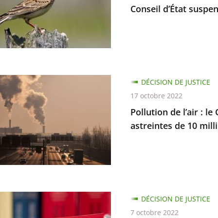
te
Conseil d’État suspen
n
DÉCISION DE JUSTICE
17 octobre 2022
Pollution de l’air : l
astreintes de 10 mill
d
es
tions
ne
DÉCISION DE JUSTICE
s
7 octobre 2022