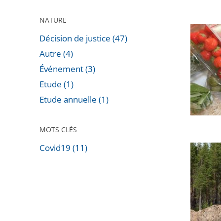
vente
NATURE
des
Le
fleurs
Décision de justice (47)
Conseil
et
Autre (4)
d’État
feuilles
Événement (3)
annule
de
Etude (1)
la
cannabi
Etude annuelle (1)
liste
sans
des
proprié
fruits
MOTS CLÉS
stupéfi
et
Covid19 (11)
Réalisat
légume
Passer
de
pouvant
les
travaux
être
filtres
et
encore
pour
protect
vendus
arriver
des