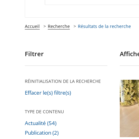
Accueil
Recherche
Résultats de la recherche
Filtrer
Affiche
Passer
les
filtres
pour
RÉINITIALISATION DE LA RECHERCHE
CBD
arriver
:
Effacer le(s) filtre(s)
après
Annulat
de
TYPE DE CONTENU
l’arrêté
Actualité (54)
interdis
Publication (2)
la