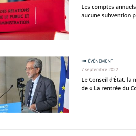
Les comptes annuels 
aucune subvention p
es
on
prise
ÉVÉNEMENT
ion
7 septembre 2022
e
Le Conseil d’État, la
de « La rentrée du Co
iqués