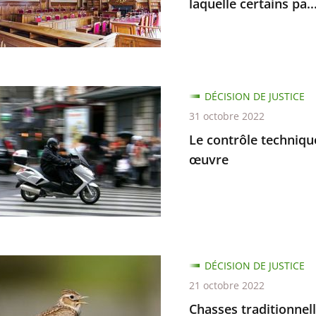
laquelle certains pa..
ant
DÉCISION DE JUSTICE
e
31 octobre 2022
ue
Le contrôle techniqu
œuvre
,
s
DÉCISION DE JUSTICE
ire
nnelles
21 octobre 2022
e
Chasses traditionnelle