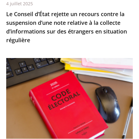
4 juillet 2025
relative
Le Conseil d’État rejette un recours contre la
à
suspension d’une note relative à la collecte
la
d’informations sur des étrangers en situation
collecte
régulière
d’informations
sur
des
Le
étrangers
Conseil
en
d’État
situation
confirme
régulière
la
démission
d’office
de
M.