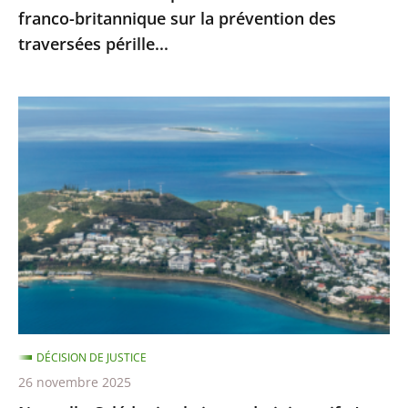
franco-britannique sur la prévention des
franco-
traversées pérille...
britannique
sur
la
Nouvelle-
prévention
Calédonie
des
:
traversées
le
pérille...
juge
administratif
n’est
pas
compétent
pour
DÉCISION DE JUSTICE
se
26 novembre 2025
prononcer