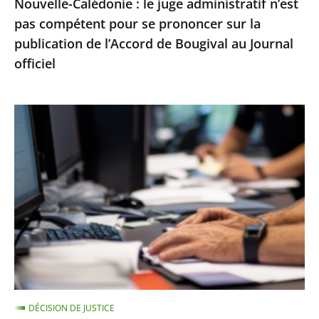
Nouvelle-Calédonie : le juge administratif n’est
sur
pas compétent pour se prononcer sur la
la
publication de l’Accord de Bougival au Journal
publication
officiel
de
l’Accord
de
Le
Bougival
Conseil
au
d’État
Journal
rejette
officiel
un
recours
contre
la
suspension
d’une
DÉCISION DE JUSTICE
note