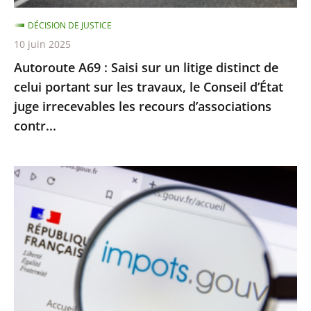
celui
DÉCISION DE JUSTICE
portant
10 juin 2025
sur
Autoroute A69 : Saisi sur un litige distinct de
les
celui portant sur les travaux, le Conseil d’État
travaux,
juge irrecevables les recours d’associations
le
contr...
Conseil
d’État
juge
Impôt
irrecevables
sur
les
le
recours
revenu
d’associations
:
contr...
le
Conseil
d’État