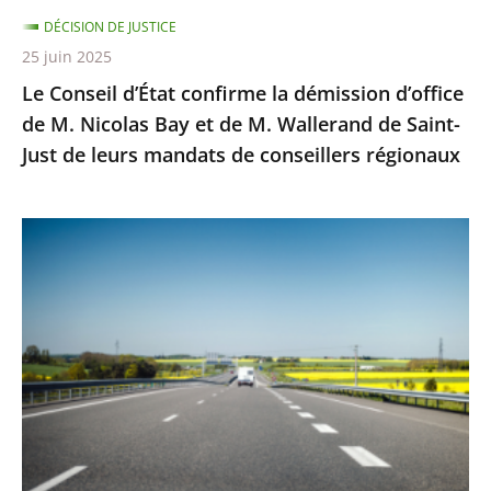
Nicolas
DÉCISION DE JUSTICE
Bay
25 juin 2025
et
Le Conseil d’État confirme la démission d’office
de
de M. Nicolas Bay et de M. Wallerand de Saint-
M.
Just de leurs mandats de conseillers régionaux
Wallerand
de
Saint-
Autoroute
Just
A69
de
:
leurs
Saisi
mandats
sur
de
un
conseillers
litige
régionaux
distinct
de