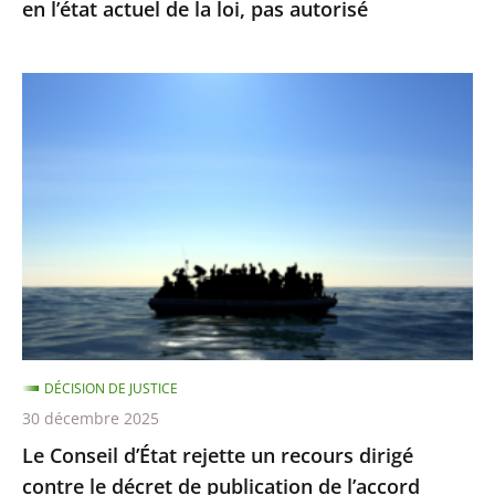
en l’état actuel de la loi, pas autorisé
en
l’état
actuel
Le
de
Conseil
la
d’État
loi,
rejette
pas
un
autorisé
recours
dirigé
contre
le
décret
DÉCISION DE JUSTICE
de
30 décembre 2025
publication
Le Conseil d’État rejette un recours dirigé
de
contre le décret de publication de l’accord
l’accord