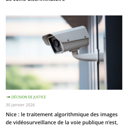
Nice
:
le
traitement
algorithmique
des
images
de
vidéosurveillance
de
DÉCISION DE JUSTICE
la
30 janvier 2026
voie
Nice : le traitement algorithmique des images
publique
de vidéosurveillance de la voie publique n’est,
n’est,