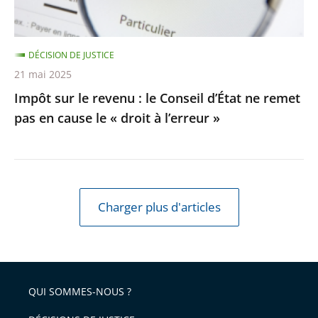
ne
remet
DÉCISION DE JUSTICE
pas
21 mai 2025
en
Impôt sur le revenu : le Conseil d’État ne remet
cause
pas en cause le « droit à l’erreur »
le
«
droit
à
l’erreur
Charger plus d'articles
»
QUI SOMMES-NOUS ?