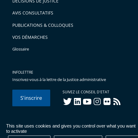
DÉCISIONS DE JUSTICE
AVIS CONSULTATIFS
PUBLICATIONS & COLLOQUES
VOS DÉMARCHES
Glossaire
INFOLETTRE
Inscrivez-vous à la lettre de la Justice administrative
SUIVEZ LE CONSEIL D'ETAT
S'inscrire
twitter
linkedIn
youtube
instagram
flickr
rss
This site uses cookies and gives you control over what you want
© Conseil d'État 2026 -
Mentions légales
-
Cookies
-
Données
to activate
personnelles
-
Publications administratives
-
Accessibilité :