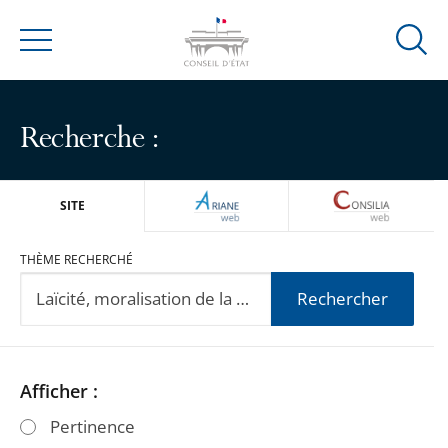
Ouvrir
Menu
la
modal
de
Recherche :
reche
ARIANEWEB
CONSILIA
SITE
THÈME RECHERCHÉ
Rechercher
Passer
Passer
Afficher :
les
les
Pertinence
filtres
filtres