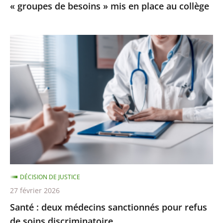
« groupes de besoins » mis en place au collège
mis
en
place
Santé
au
:
collège
deux
médecins
sanctionnés
pour
refus
de
soins
discriminatoire
DÉCISION DE JUSTICE
27 février 2026
Santé : deux médecins sanctionnés pour refus
de soins discriminatoire