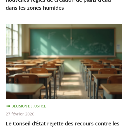
d’eau
dans les zones humides
dans
les
zones
Le
humides
Conseil
d’État
rejette
des
recours
contre
les
«
groupes
DÉCISION DE JUSTICE
de
27 février 2026
besoins
Le Conseil d’État rejette des recours contre les
»