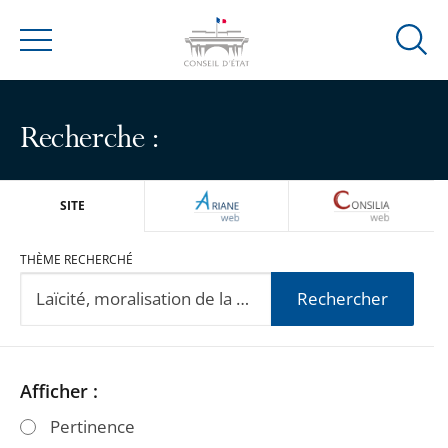
Ouvrir
Menu
la
modal
de
Recherche :
reche
ARIANEWEB
CONSILIA
SITE
THÈME RECHERCHÉ
Rechercher
Passer
Passer
Afficher :
les
les
Pertinence
filtres
filtres