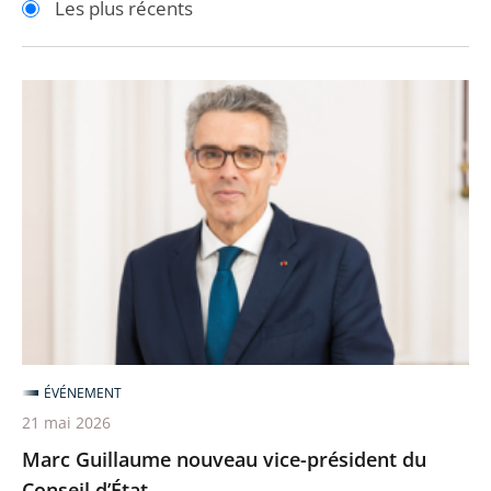
Les plus récents
pour
pour
arriver
arriver
après
avant
Marc
Guillaume
nouveau
vice-
président
du
Conseil
d’État
ÉVÉNEMENT
21 mai 2026
Marc Guillaume nouveau vice-président du
Conseil d’État