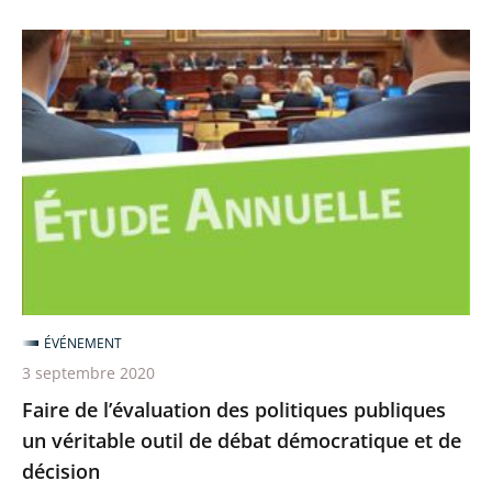
Faire
de
l’évaluation
des
politiques
publiques
un
véritable
outil
de
ÉVÉNEMENT
débat
3 septembre 2020
démocratique
Faire de l’évaluation des politiques publiques
et
un véritable outil de débat démocratique et de
de
décision
décision