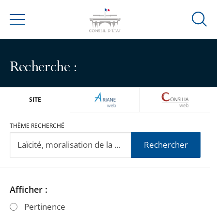
Ouvrir
Menu
la
modal
de
Recherche :
reche
ARIANEWEB
CONSILIA
SITE
THÈME RECHERCHÉ
Rechercher
Passer
Passer
Afficher :
les
les
Pertinence
filtres
filtres