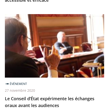
accessible et efficace
efficace
Le
Conseil
d’État
expérimente
les
échanges
oraux
avant
les
audiences
ÉVÉNEMENT
27 novembre 2020
Le Conseil d’État expérimente les échanges
oraux avant les audiences