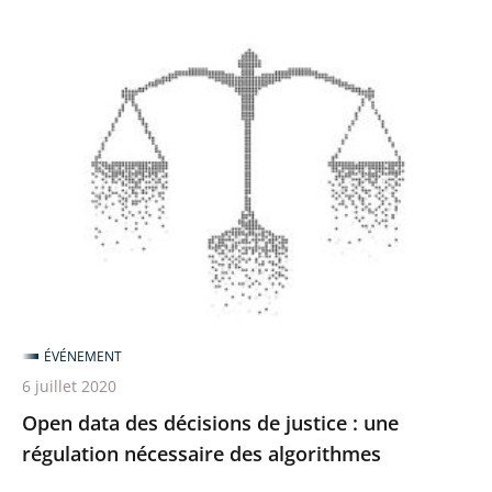
Open
data
des
décisions
de
justice
:
une
régulation
nécessaire
ÉVÉNEMENT
des
6 juillet 2020
algorithmes
Open data des décisions de justice : une
régulation nécessaire des algorithmes