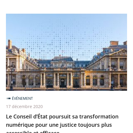
d’accessibilité
Le
Conseil
d’État
poursuit
sa
transformation
numérique
pour
une
justice
ÉVÉNEMENT
toujours
17 décembre 2020
plus
Le Conseil d’État poursuit sa transformation
accessible
numérique pour une justice toujours plus
et