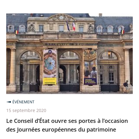
Le
Conseil
d’État
ouvre
ses
portes
à
l’occasion
des
Journées
ÉVÉNEMENT
européennes
15 septembre 2020
du
Le Conseil d’État ouvre ses portes à l’occasion
patrimoine
des Journées européennes du patrimoine