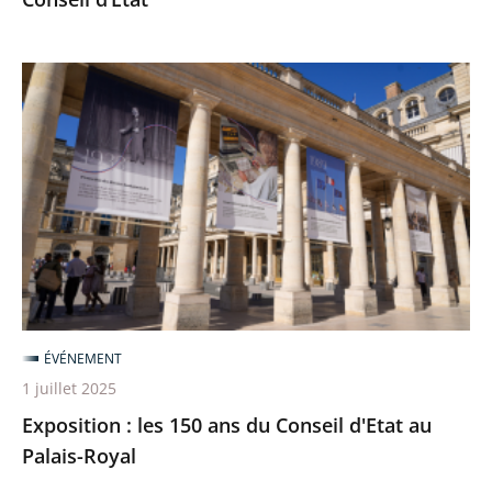
Exposition
:
les
150
ans
du
Conseil
d'Etat
au
Palais-
ÉVÉNEMENT
Royal
1 juillet 2025
Exposition : les 150 ans du Conseil d'Etat au
Palais-Royal