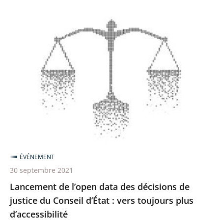
Lancement
de
l’open
data
des
décisions
de
justice
du
Conseil
ÉVÉNEMENT
d’État
30 septembre 2021
:
Lancement de l’open data des décisions de
vers
justice du Conseil d’État : vers toujours plus
toujours
d’accessibilité
plus