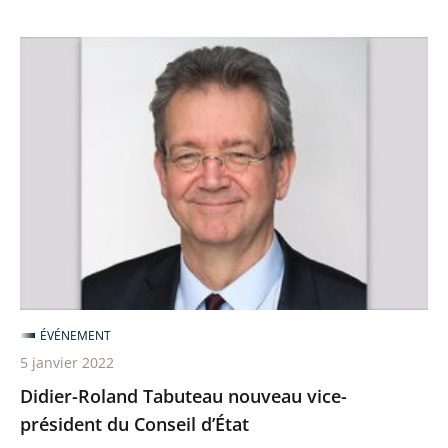
du
Conseil
Didier-
d’État
Roland
»
Tabuteau
nouveau
vice-
président
du
Conseil
d’État
ÉVÉNEMENT
5 janvier 2022
Didier-Roland Tabuteau nouveau vice-
président du Conseil d’État