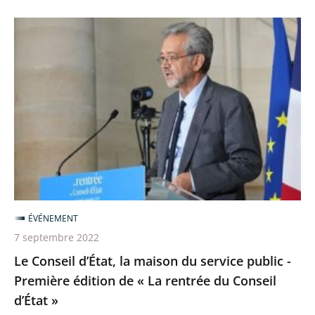
Le
Conseil
d’État,
la
maison
du
service
public
-
Première
ÉVÉNEMENT
édition
7 septembre 2022
de
Le Conseil d’État, la maison du service public -
«
Première édition de « La rentrée du Conseil
La
d’État »
rentrée