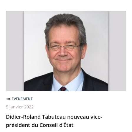
du
Conseil
Didier-
d’État
Roland
»
Tabuteau
nouveau
vice-
président
du
Conseil
d’État
ÉVÉNEMENT
5 janvier 2022
Didier-Roland Tabuteau nouveau vice-
président du Conseil d’État