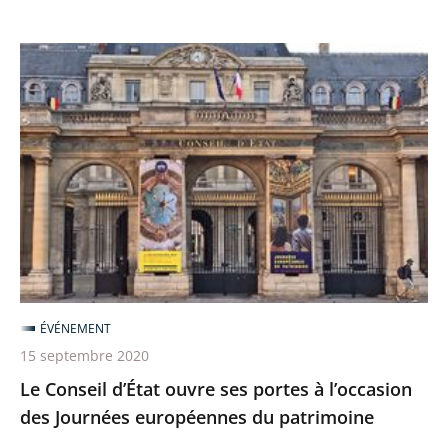
Le
Conseil
d’État
ouvre
ses
portes
à
l’occasion
des
Journées
ÉVÉNEMENT
européennes
15 septembre 2020
du
Le Conseil d’État ouvre ses portes à l’occasion
patrimoine
des Journées européennes du patrimoine