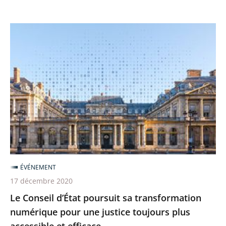
d’accessibilité
Le
Conseil
d’État
poursuit
sa
transformation
numérique
pour
une
justice
ÉVÉNEMENT
toujours
17 décembre 2020
plus
Le Conseil d’État poursuit sa transformation
accessible
numérique pour une justice toujours plus
et