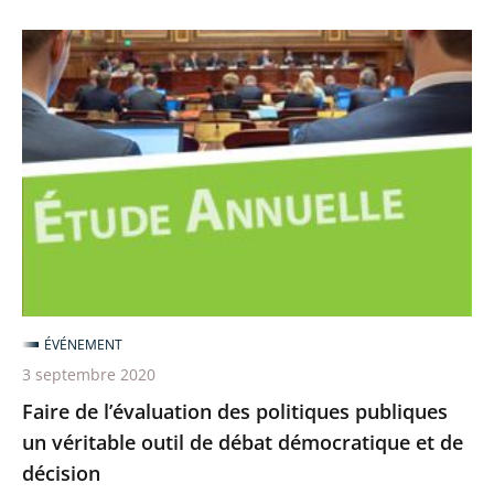
Faire
de
l’évaluation
des
politiques
publiques
un
véritable
outil
de
ÉVÉNEMENT
débat
3 septembre 2020
démocratique
Faire de l’évaluation des politiques publiques
et
un véritable outil de débat démocratique et de
de
décision
décision