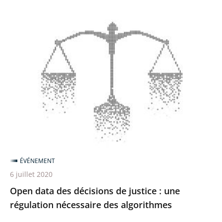
Open
data
des
décisions
de
justice
:
une
régulation
nécessaire
ÉVÉNEMENT
des
6 juillet 2020
algorithmes
Open data des décisions de justice : une
régulation nécessaire des algorithmes