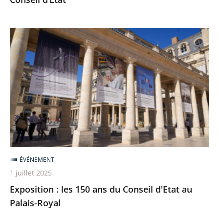
Exposition
:
les
150
ans
du
Conseil
d'Etat
au
Palais-
ÉVÉNEMENT
Royal
1 juillet 2025
Exposition : les 150 ans du Conseil d'Etat au
Palais-Royal