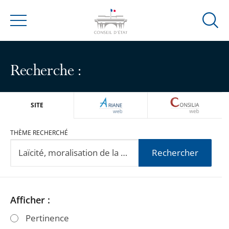
Ouvrir
Menu
la
modal
de
Recherche :
reche
ARIANEWEB
CONSILIA
SITE
THÈME RECHERCHÉ
Rechercher
Passer
Passer
Afficher :
les
les
Pertinence
filtres
filtres