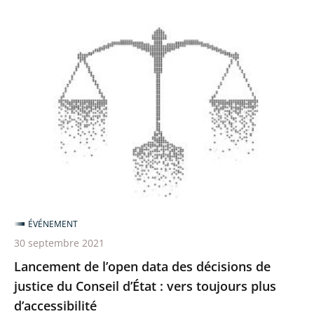
Lancement
de
l’open
data
des
décisions
de
justice
du
Conseil
ÉVÉNEMENT
d’État
30 septembre 2021
:
Lancement de l’open data des décisions de
vers
justice du Conseil d’État : vers toujours plus
toujours
d’accessibilité
plus