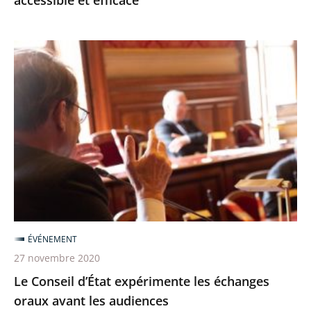
accessible et efficace
efficace
Le
Conseil
d’État
expérimente
les
échanges
oraux
avant
les
audiences
ÉVÉNEMENT
27 novembre 2020
Le Conseil d’État expérimente les échanges
oraux avant les audiences