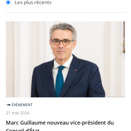
Les plus récents
pour
pour
arriver
arriver
après
avant
Marc
Guillaume
nouveau
vice-
président
du
Conseil
d’État
ÉVÉNEMENT
21 mai 2026
Marc Guillaume nouveau vice-président du
Conseil d’État