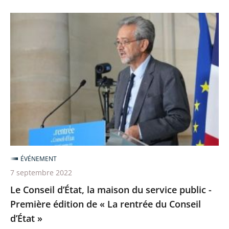
Le
Conseil
d’État,
la
maison
du
service
public
-
Première
ÉVÉNEMENT
édition
7 septembre 2022
de
Le Conseil d’État, la maison du service public -
«
Première édition de « La rentrée du Conseil
La
d’État »
rentrée