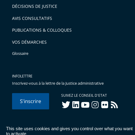
DÉCISIONS DE JUSTICE
AVIS CONSULTATIFS
PUBLICATIONS & COLLOQUES
VOS DÉMARCHES
Glossaire
INFOLETTRE
Inscrivez-vous à la lettre de la Justice administrative
SUIVEZ LE CONSEIL D'ETAT
S'inscrire
twitter
linkedIn
youtube
instagram
flickr
rss
This site uses cookies and gives you control over what you want
© Conseil d'État 2026 -
Mentions légales
-
Cookies
-
Données
to activate