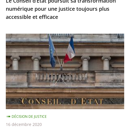
Le Conseil d’État poursuit sa transformation
accessible
numérique pour une justice toujours plus
et
accessible et efficace
efficace
Ordonnances
de
l’article
38
de
la
Constitution
:
le
Conseil
DÉCISION DE JUSTICE
d’État
16 décembre 2020
précise