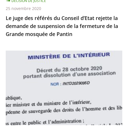
DÉCISION DE JUSTICE
de
25 novembre 2020
suspension
Le juge des référés du Conseil d’Etat rejette la
de
demande de suspension de la fermeture de la
la
Grande mosquée de Pantin
fermeture
de
la
Le
Grande
juge
mosquée
des
de
référés
Pantin
du
Conseil
d’État
rejette
la
demande