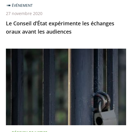
ÉVÉNEMENT
27 novembre 2020
Le Conseil d’État expérimente les échanges
oraux avant les audiences
Le
juge
des
référés
du
Conseil
d’Etat
rejette
la
demande