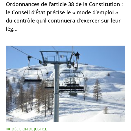
Ordonnances de l’article 38 de la Constitution :
le
le Conseil d’État précise le « mode d’emploi »
«
du contrôle qu’il continuera d’exercer sur leur
mode
lég...
d’emploi
»
du
Sports
contrôle
d’hiver
qu’il
:
continuera
le
d’exercer
Conseil
sur
d’Etat
leur
ne
lég...
suspend
pas
la
DÉCISION DE JUSTICE