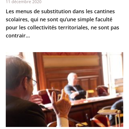
11 décembre 2020
qu’une
Les menus de substitution dans les cantines
simple
scolaires, qui ne sont qu’une simple faculté
faculté
pour les collectivités territoriales, ne sont pas
pour
contrair...
les
collectivités
territoriales,
Le
ne
Conseil
sont
d’État
pas
expérimente
contrair...
les
échanges
oraux
avant
les
audiences