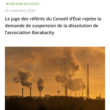
DÉCISION DE JUSTICE
de
25 novembre 2020
suspension
Le juge des référés du Conseil d’État rejette la
de
demande de suspension de la dissolution de
la
l’association Barakacity
dissolution
de
l’association
Émissions
Barakacity
de
gaz
à
effet
de
serre
:
le