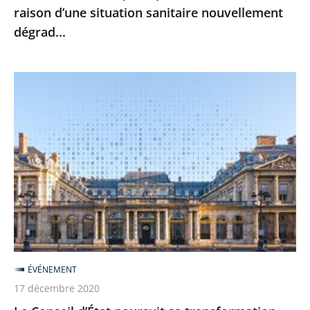
raison d’une situation sanitaire nouvellement
fermeture
dégrad...
en
raison
d’une
Le
situation
Conseil
sanitaire
d’État
nouvellement
poursuit
dégrad...
sa
transformation
numérique
pour
une
justice
ÉVÉNEMENT
toujours
17 décembre 2020
plus