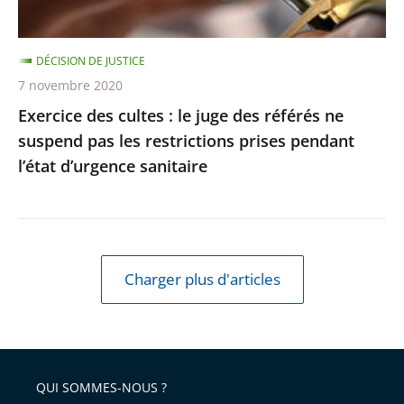
respectée
ne
suspend
DÉCISION DE JUSTICE
pas
7 novembre 2020
les
Exercice des cultes : le juge des référés ne
restrictions
suspend pas les restrictions prises pendant
prises
l’état d’urgence sanitaire
pendant
l’état
d’urgence
sanitaire
Charger plus d'articles
QUI SOMMES-NOUS ?