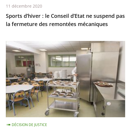
fermeture
11 décembre 2020
des
Sports d’hiver : le Conseil d’Etat ne suspend pas
remontées
la fermeture des remontées mécaniques
mécaniques
Les
menus
de
substitution
dans
les
cantines
scolaires,
qui
ne
DÉCISION DE JUSTICE
sont