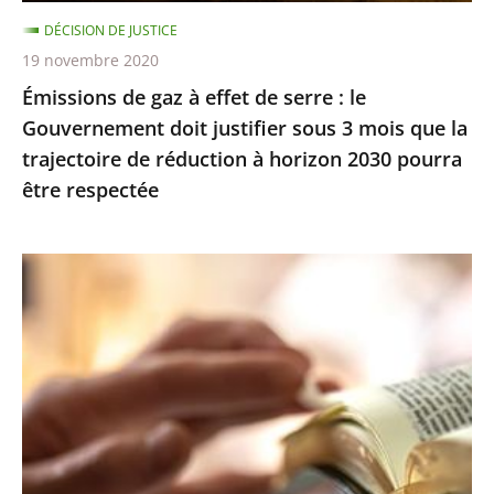
Gouvernement
DÉCISION DE JUSTICE
doit
19 novembre 2020
justifier
Émissions de gaz à effet de serre : le
sous
Gouvernement doit justifier sous 3 mois que la
3
trajectoire de réduction à horizon 2030 pourra
mois
être respectée
que
la
trajectoire
Exercice
de
des
réduction
cultes
à
:
horizon
le
2030
juge
pourra
des
être
référés