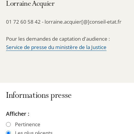
Lorraine Acquier
01 72 60 58 42 - lorraine.acquier[@]conseil-etat.fr
Pour les demandes de captation d'audience :
Service de presse du ministère de la Justice
Informations presse
Passer
Passer
Afficher :
les
les
Pertinence
filtres
filtres
Les plus récents