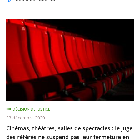
pour
pour
arriver
arriver
après
avant
Cinémas,
théâtres,
salles
de
spectacles
:
le
juge
des
référés
DÉCISION DE JUSTICE
ne
23 décembre 2020
suspend
Cinémas, théâtres, salles de spectacles : le juge
pas
des référés ne suspend pas leur fermeture en
leur