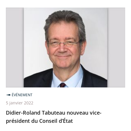
Conseil
Didier-
d’État
Roland
»
Tabuteau
nouveau
vice-
président
du
Conseil
d’État
ÉVÉNEMENT
5 janvier 2022
Didier-Roland Tabuteau nouveau vice-
président du Conseil d’État