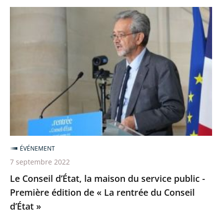
Le
Conseil
d’État,
la
maison
du
service
public
-
Première
ÉVÉNEMENT
édition
7 septembre 2022
de
Le Conseil d’État, la maison du service public -
«
Première édition de « La rentrée du Conseil
La
d’État »
rentrée
du