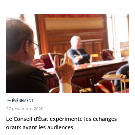
Le
Conseil
d’État
expérimente
les
échanges
oraux
avant
les
audiences
ÉVÉNEMENT
27 novembre 2020
Le Conseil d’État expérimente les échanges
oraux avant les audiences