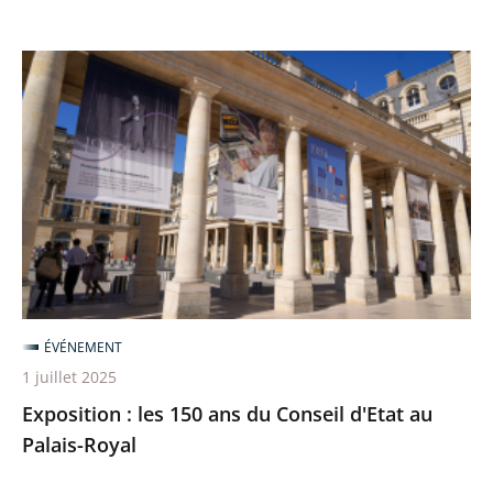
Exposition
:
les
150
ans
du
Conseil
d'Etat
au
Palais-
ÉVÉNEMENT
Royal
1 juillet 2025
Exposition : les 150 ans du Conseil d'Etat au
Palais-Royal