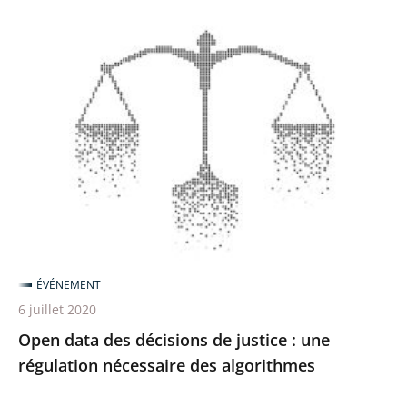
Open
data
des
décisions
de
justice
:
une
régulation
nécessaire
ÉVÉNEMENT
des
6 juillet 2020
algorithmes
Open data des décisions de justice : une
régulation nécessaire des algorithmes