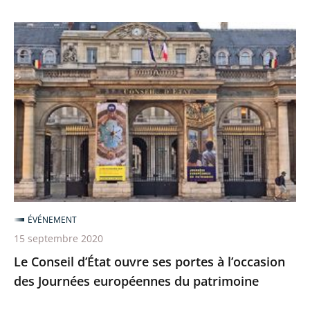
Le
Conseil
d’État
ouvre
ses
portes
à
l’occasion
des
Journées
ÉVÉNEMENT
européennes
15 septembre 2020
du
Le Conseil d’État ouvre ses portes à l’occasion
patrimoine
des Journées européennes du patrimoine