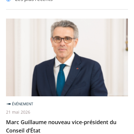
pour
pour
arriver
arriver
après
avant
Marc
Guillaume
nouveau
vice-
président
du
Conseil
d’État
ÉVÉNEMENT
21 mai 2026
Marc Guillaume nouveau vice-président du
Conseil d’État