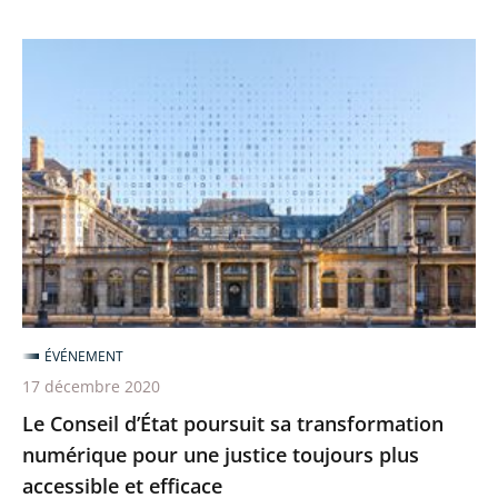
d’accessibilité
Le
Conseil
d’État
poursuit
sa
transformation
numérique
pour
une
justice
ÉVÉNEMENT
toujours
17 décembre 2020
plus
Le Conseil d’État poursuit sa transformation
accessible
numérique pour une justice toujours plus
et
accessible et efficace
efficace