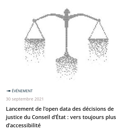
Lancement
de
l’open
data
des
décisions
de
justice
du
Conseil
ÉVÉNEMENT
d’État
30 septembre 2021
:
Lancement de l’open data des décisions de
vers
justice du Conseil d’État : vers toujours plus
toujours
d’accessibilité
plus