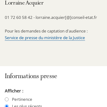
Lorraine Acquier
01 72 60 58 42 - lorraine.acquier[@]conseil-etat.fr
Pour les demandes de captation d'audience :
Service de presse du ministère de la Justice
Informations presse
Passer
Passer
Afficher :
les
les
Pertinence
filtres
filtres
Les plus récents