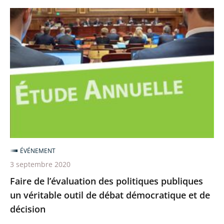
Faire
de
l’évaluation
des
politiques
publiques
un
véritable
outil
de
ÉVÉNEMENT
débat
3 septembre 2020
démocratique
Faire de l’évaluation des politiques publiques
et
un véritable outil de débat démocratique et de
de
décision
décision