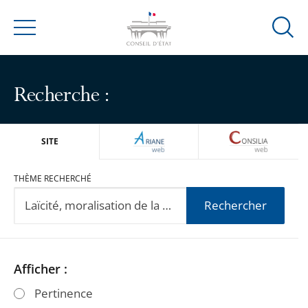
Ouvrir
Menu
la
modal
de
Recherche :
reche
ARIANEWEB
CONSILIA
SITE
THÈME RECHERCHÉ
Rechercher
Passer
Passer
Afficher :
les
les
Pertinence
filtres
filtres