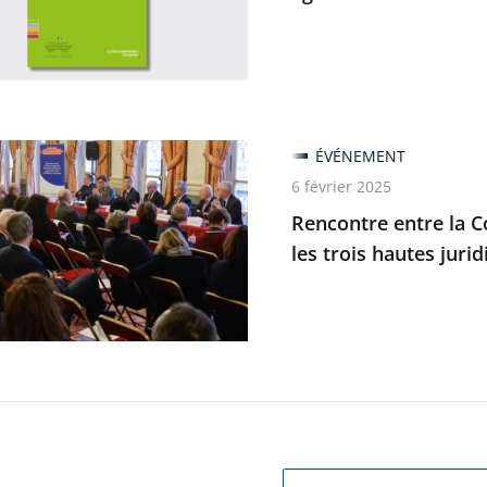
on
trative
tre
ÉVÉNEMENT
6 février 2025
Rencontre entre la 
les trois hautes jurid
enne
e