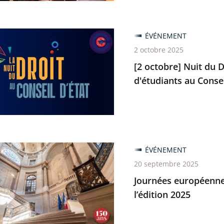
res
ÉVÉNEMENT
]
2 octobre 2025
[2 octobre] Nuit du D
d'étudiants au Consei
rs
ratif
es
antes
s
ÉVÉNEMENT
ennes
20 septembre 2025
ants
Journées européennes
ine
l’édition 2025