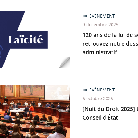
ÉVÉNEMENT
9 décembre 2025
e
120 ans de la loi de s
retrouvez notre dossie
administratif
ion
nces
ÉVÉNEMENT
6 octobre 2025
[Nuit du Droit 2025]
Conseil d’État
ez