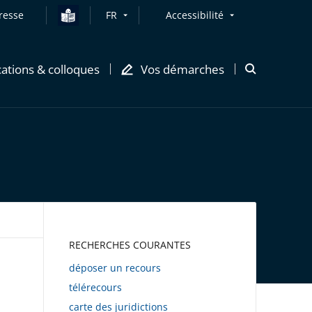
resse
FR
Accessibilité
cations & colloques
Vos démarches
Ouvrir
la
modale
de
recherche
AWEB
RECHERCHES COURANTES
déposer un recours
télérecours
carte des juridictions