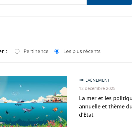
r :
Pertinence
Les plus récents
ÉVÉNEMENT
12 décembre 2025
La mer et les politiq
annuelle et thème du
es
d'État
es,
u