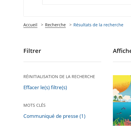
Accueil
Recherche
Résultats de la recherche
Filtrer
Affiche
Passer
les
filtres
pour
RÉINITIALISATION DE LA RECHERCHE
La
arriver
mer
Effacer le(s) filtre(s)
après
et
les
MOTS CLÉS
politiqu
Communiqué de presse (1)
publiqu
Passer
nouvea