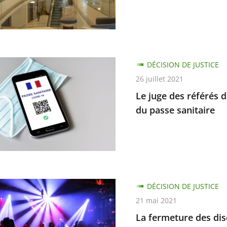
ns
DÉCISION DE JUSTICE
26 juillet 2021
d
Le juge des référés d
s
du passe sanitaire
ion
e
d
DÉCISION DE JUSTICE
ure
21 mai 2021
ion
La fermeture des disc