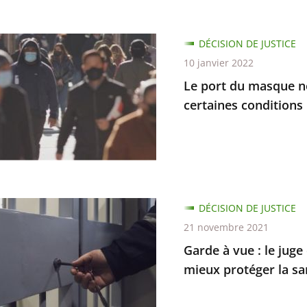
DÉCISION DE JUSTICE
ratifs
10 janvier 2022
Le port du masque ne
res
certaines conditions
ion
DÉCISION DE JUSTICE
ur
21 novembre 2021
rts
Garde à vue : le jug
es
mieux protéger la s
ons