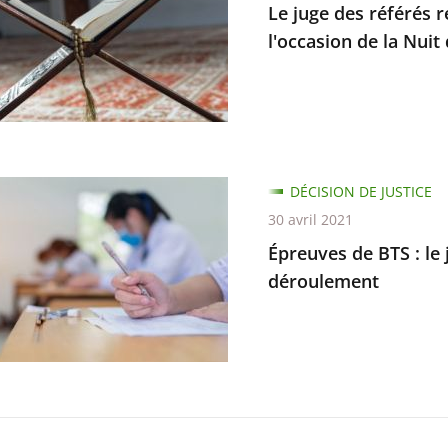
Le juge des référés 
es
l'occasion de la Nuit
de
té
s
DÉCISION DE JUSTICE
30 avril 2021
Épreuves de BTS : le
déroulement
on
d