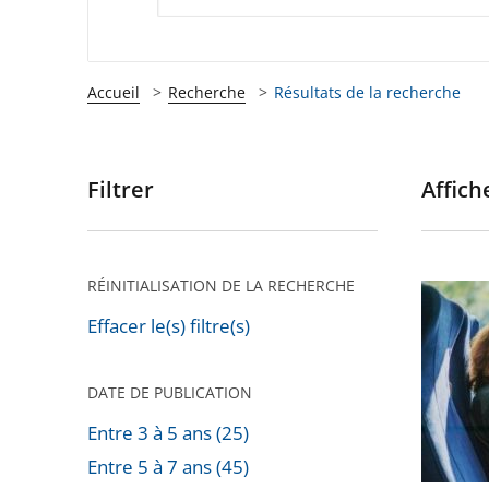
Accueil
Recherche
Résultats de la recherche
Filtrer
Affiche
Passer
les
filtres
pour
RÉINITIALISATION DE LA RECHERCHE
La
arriver
deman
Effacer le(s) filtre(s)
après
de
dérogat
DATE DE PUBLICATION
pour
Entre 3 à 5 ans (25)
tous
Entre 5 à 7 ans (45)
les