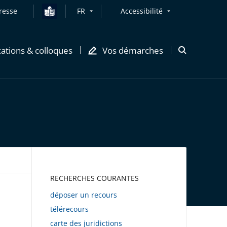
resse
FR
Accessibilité
cations & colloques
Vos démarches
Ouvrir
la
modale
de
recherche
AWEB
RECHERCHES COURANTES
déposer un recours
télérecours
carte des juridictions