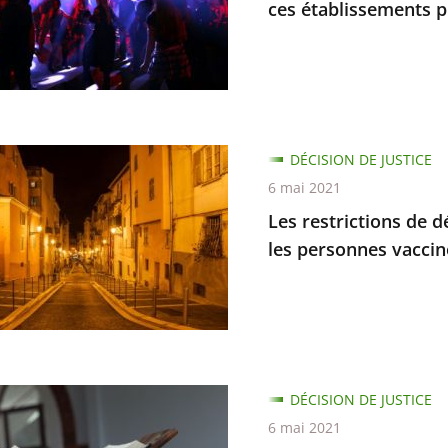
èques
ces établissements p
e
DÉCISION DE JUSTICE
ions
6 mai 2021
sements
Les restrictions de
ent
ement
les personnes vaccin
iers
dues
DÉCISION DE JUSTICE
6 mai 2021
nes