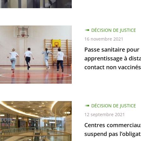
e
DÉCISION DE JUSTICE
e
16 novembre 2021
nement
Passe sanitaire pour 
apprentissage à dista
contact non vaccinés
r
es
s,
nes
DÉCISION DE JUSTICE
issage
ciaux
12 septembre 2021
Centres commerciaux 
e
suspend pas l’obligat
es