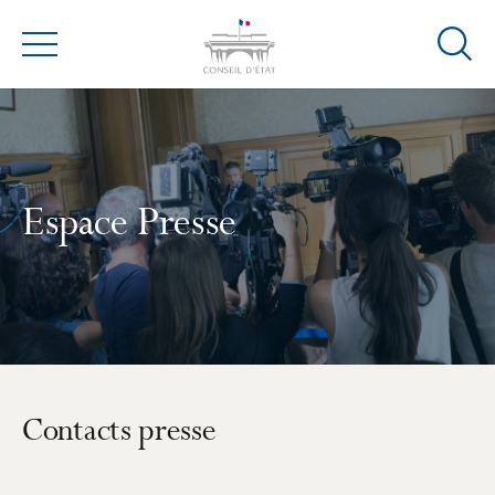
Ouvrir
Menu
la
modal
de
reche
Espace Presse
Contacts presse