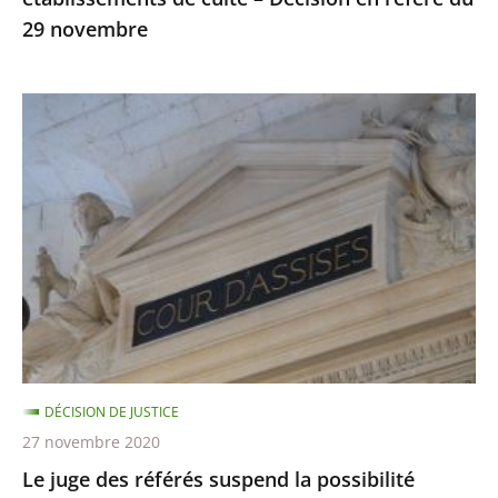
du
29 novembre
29
novembre
Le
juge
des
référés
suspend
la
possibilité
d’utiliser
la
visio-
DÉCISION DE JUSTICE
conférence
27 novembre 2020
lors
Le juge des référés suspend la possibilité
des