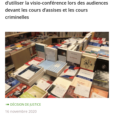
d’utiliser la visio-conférence lors des audiences
audiences
devant les cours d’assises et les cours
devant
criminelles
les
cours
d’assises
Fermeture
et
des
les
librairies,
cours
Décision
criminelles
en
référé
du
13
novembre
DÉCISION DE JUSTICE
16 novembre 2020