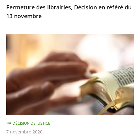
Fermeture des librairies, Décision en référé du
13 novembre
Exercice
des
cultes
:
le
juge
des
référés
ne
suspend
DÉCISION DE JUSTICE
pas
7 novembre 2020
les