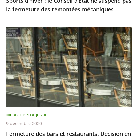
Sports d’hiver : le Conseil d’Etat ne suspend pas
remontées
la fermeture des remontées mécaniques
mécaniques
Fermeture
des
bars
et
restaurants,
Décision
en
référé
du
8
DÉCISION DE JUSTICE
décembre
9 décembre 2020
Fermeture des bars et restaurants, Décision en