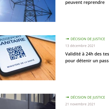
peuvent reprendre
ion
e
que
DÉCISION DE JUSTICE
13 décembre 2021
rts
Validité à 24h des te
t
pour détenir un passe
re
l…
es
DÉCISION DE JUSTICE
21 novembre 2021