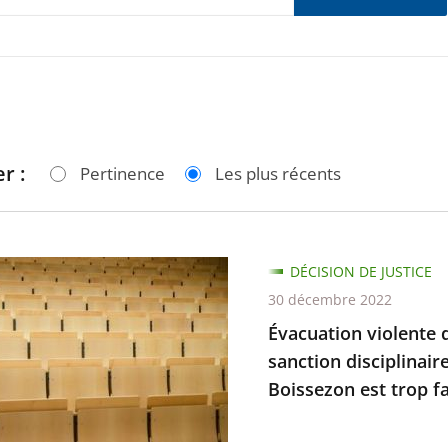
r :
Pertinence
Les plus récents
ion
DÉCISION DE JUSTICE
30 décembre 2022
Évacuation violente d
sanction disciplinair
Boissezon est trop fai
lier