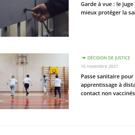
Garde à vue : le jug
mieux protéger la s
e
s
e
DÉCISION DE JUSTICE
e
16 novembre 2021
nement
Passe sanitaire pour 
apprentissage à dista
contact non vaccinés
r
es
s,
nes
issage