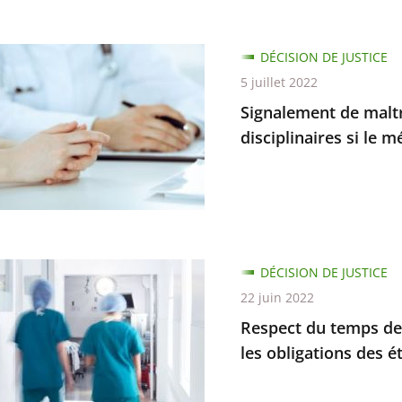
ment
DÉCISION DE JUSTICE
5 juillet 2022
tances
Signalement de maltra
n
disciplinaires si le 
naire
DÉCISION DE JUSTICE
22 juin 2022
tes
Respect du temps de tr
naires
les obligations des 
on