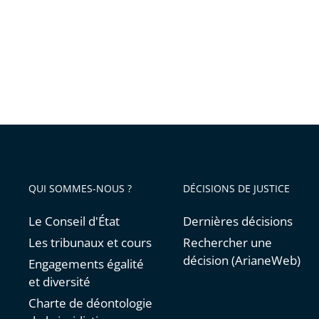
à
distanc
pour
les
collégie
et
lycéens
cas-
contact
QUI SOMMES-NOUS ?
DÉCISIONS DE JUSTICE
non
vacciné
Le Conseil d'État
Dernières décisions
Les tribunaux et cours
Rechercher une
décision (ArianeWeb)
Engagements égalité
et diversité
Charte de déontologie