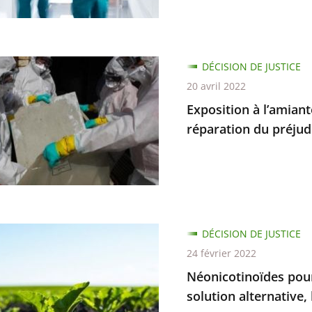
n
ion
DÉCISION DE JUSTICE
20 avril 2022
te
Exposition à l’amiante
réparation du préjud
ons
sements
tinoïdes
DÉCISION DE JUSTICE
24 février 2022
Néonicotinoïdes pour
ion
ves
solution alternative,
es