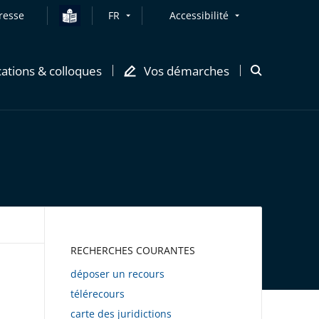
resse
FR
Accessibilité
cations & colloques
Vos démarches
Ouvrir
la
modale
de
recherche
AWEB
RECHERCHES COURANTES
déposer un recours
télérecours
carte des juridictions