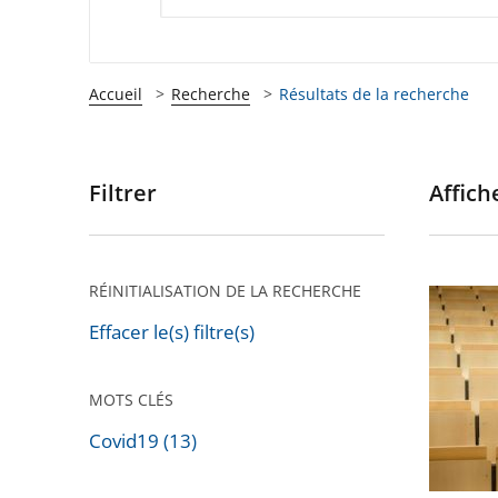
Accueil
Recherche
Résultats de la recherche
Filtrer
Affiche
Passer
les
filtres
pour
RÉINITIALISATION DE LA RECHERCHE
Évacuat
arriver
violente
Effacer le(s) filtre(s)
après
de
la
MOTS CLÉS
faculté
Covid19 (13)
de
Passer
Montpel