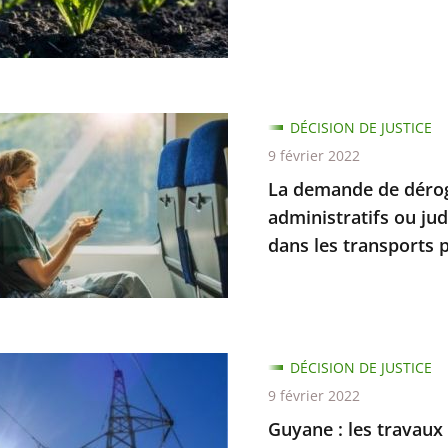
ce
té
ce
DÉCISION DE JUSTICE
de
9 février 2022
ive,
La demande de dérog
ion
administratifs ou jud
tion
dans les transports pu
DÉCISION DE JUSTICE
ratifs
9 février 2022
Guyane : les travaux 
res