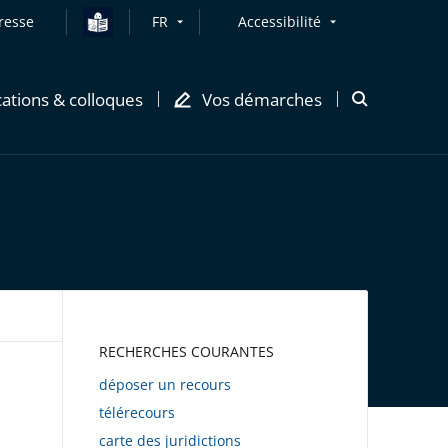
resse
FR
Accessibilité
cations & colloques
Vos démarches
Ouvrir
la
modale
de
recherche
AWEB
RECHERCHES COURANTES
déposer un recours
télérecours
carte des juridictions