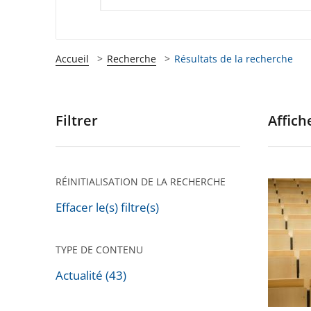
Accueil
Recherche
Résultats de la recherche
Filtrer
Affiche
Passer
les
filtres
pour
RÉINITIALISATION DE LA RECHERCHE
Évacuat
arriver
violente
Effacer le(s) filtre(s)
après
de
la
TYPE DE CONTENU
faculté
Actualité (43)
de
Montpel