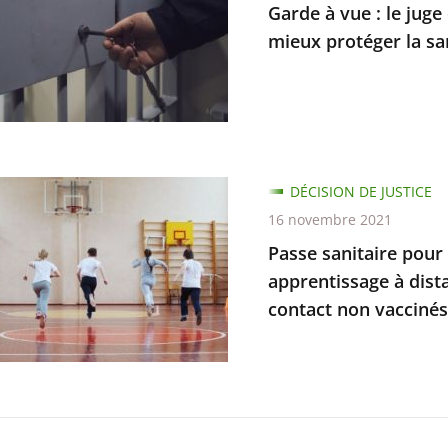
Garde à vue : le jug
mieux protéger la s
e
s
e
DÉCISION DE JUSTICE
e
16 novembre 2021
nement
Passe sanitaire pour 
apprentissage à dista
contact non vaccinés
r
es
s,
nes
issage