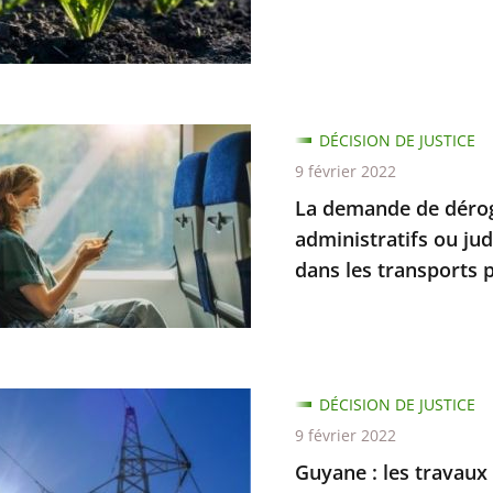
ce
té
ce
DÉCISION DE JUSTICE
de
9 février 2022
ive,
La demande de dérog
ion
administratifs ou jud
tion
dans les transports pu
DÉCISION DE JUSTICE
ratifs
9 février 2022
Guyane : les travaux 
res