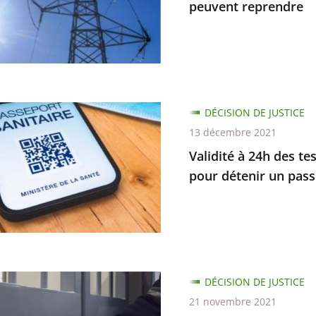
peuvent reprendre
ion
e
que
DÉCISION DE JUSTICE
13 décembre 2021
rts
Validité à 24h des te
t
pour détenir un passe
re
l…
es
DÉCISION DE JUSTICE
21 novembre 2021