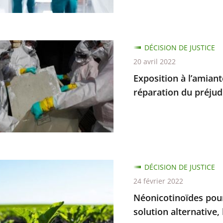
n
ion
DÉCISION DE JUSTICE
20 avril 2022
te
Exposition à l’amiante
réparation du préjud
ons
sements
tinoïdes
DÉCISION DE JUSTICE
24 février 2022
Néonicotinoïdes pour
ion
ves
solution alternative,
es