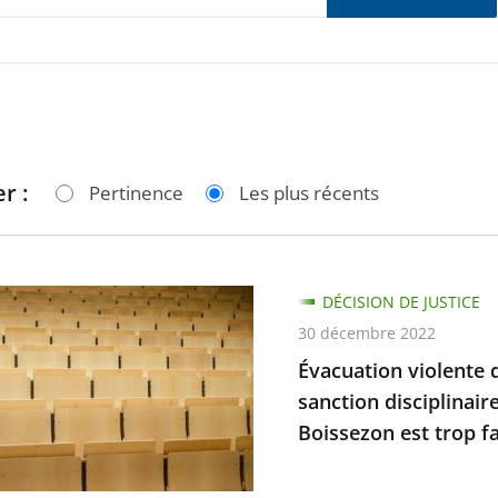
r :
Pertinence
Les plus récents
ion
DÉCISION DE JUSTICE
30 décembre 2022
Évacuation violente d
sanction disciplinair
Boissezon est trop fai
lier