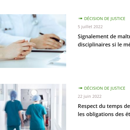
ment
DÉCISION DE JUSTICE
5 juillet 2022
tances
Signalement de maltra
n
disciplinaires si le 
naire
DÉCISION DE JUSTICE
22 juin 2022
tes
Respect du temps de tr
naires
les obligations des 
on