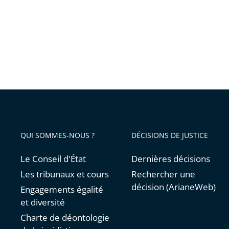
à
distanc
pour
les
collégie
et
lycéens
cas-
contact
QUI SOMMES-NOUS ?
DÉCISIONS DE JUSTICE
non
vacciné
Le Conseil d'État
Dernières décisions
Les tribunaux et cours
Rechercher une
décision (ArianeWeb)
Engagements égalité
et diversité
Charte de déontologie