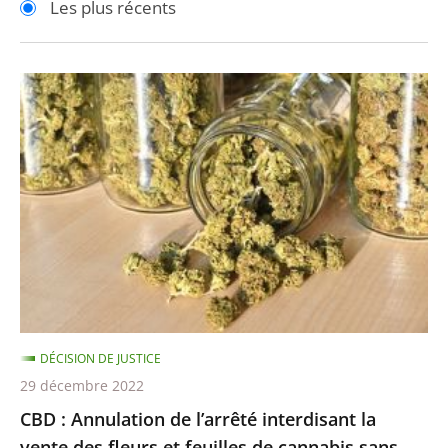
Les plus récents
pour
pour
arriver
arriver
après
avant
CBD
:
Annulation
de
l’arrêté
interdisant
la
vente
des
fleurs
DÉCISION DE JUSTICE
et
29 décembre 2022
feuilles
CBD : Annulation de l’arrêté interdisant la
de
vente des fleurs et feuilles de cannabis sans