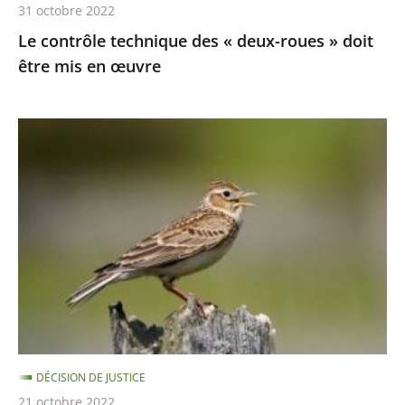
31 octobre 2022
en
Le contrôle technique des « deux-roues » doit
œuvre
être mis en œuvre
Chasses
traditionnelles
à
l'alouette
:
le
juge
des
référés
du
DÉCISION DE JUSTICE
Conseil
21 octobre 2022