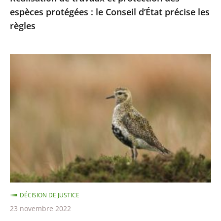
espèces protégées : le Conseil d’État précise les
les
règles
règles
Chasses
traditionnelles
des
oiseaux
:
les
autorisations
2021-
2022
sont
DÉCISION DE JUSTICE
illégales
23 novembre 2022