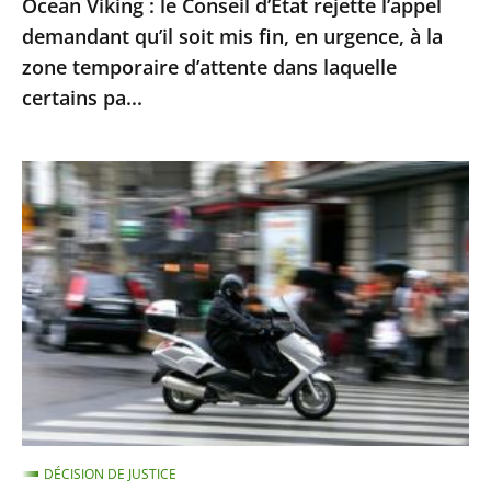
Ocean Viking : le Conseil d’État rejette l’appel
en
demandant qu’il soit mis fin, en urgence, à la
urgence,
zone temporaire d’attente dans laquelle
à
certains pa...
la
zone
Le
temporaire
contrôle
d’attente
technique
dans
des
laquelle
«
certains
deux-
pa...
roues
»
doit
être
DÉCISION DE JUSTICE
mis