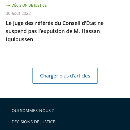
l’expulsion
DÉCISION DE JUSTICE
de
30 août 2022
M.
Le juge des référés du Conseil d'État ne
Hassan
suspend pas l’expulsion de M. Hassan
Iquioussen
Iquioussen
Charger plus d'articles
QUI SOMMES-NOUS ?
DÉCISIONS DE JUSTICE