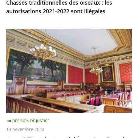
Chasses traditionnelles des oiseaux : les
autorisations 2021-2022 sont illégales
Ocean
Viking
:
le
Conseil
d’État
rejette
l’appel
demandant
qu’il
soit
DÉCISION DE JUSTICE
mis
19 novembre 2022
fin,