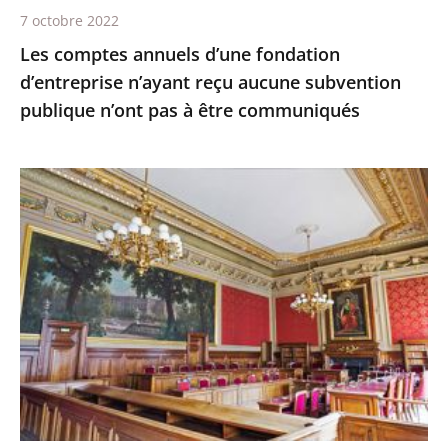
publique
7 octobre 2022
n’ont
Les comptes annuels d’une fondation
pas
d’entreprise n’ayant reçu aucune subvention
à
publique n’ont pas à être communiqués
être
communiqués
Le
juge
des
référés
du
Conseil
d'État
ne
suspend
pas