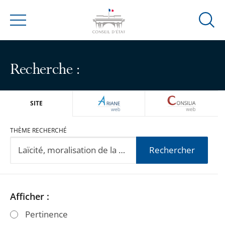
Ouvrir
Menu
la
modal
de
Recherche :
reche
ARIANEWEB
CONSILIA
SITE
THÈME RECHERCHÉ
Rechercher
Passer
Passer
Afficher :
les
les
Pertinence
filtres
filtres