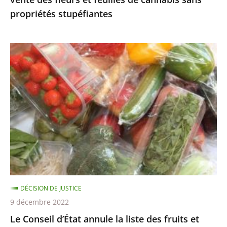
cannabis
propriétés stupéfiantes
sans
propriétés
stupéfiantes
Le
Conseil
d’État
annule
la
liste
des
fruits
et
légumes
DÉCISION DE JUSTICE
pouvant
9 décembre 2022
être
Le Conseil d’État annule la liste des fruits et
encore