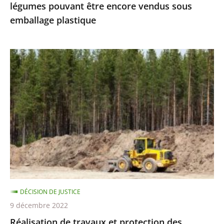
légumes pouvant être encore vendus sous
vendus
emballage plastique
sous
emballage
plastique
Réalisation
de
travaux
et
protection
des
espèces
protégées
:
le
DÉCISION DE JUSTICE
Conseil
9 décembre 2022
d’État
Réalisation de travaux et protection des
précise