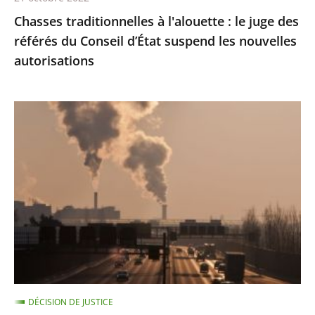
d’État
Chasses traditionnelles à l'alouette : le juge des
suspend
référés du Conseil d’État suspend les nouvelles
les
autorisations
nouvelles
autorisations
Pollution
de
l’air
:
le
Conseil
d'État
condamne
l’État
à
DÉCISION DE JUSTICE
payer