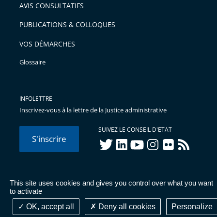
AVIS CONSULTATIFS
PUBLICATIONS & COLLOQUES
VOS DÉMARCHES
Glossaire
INFOLETTRE
Inscrivez-vous à la lettre de la Justice administrative
SUIVEZ LE CONSEIL D'ETAT
S'inscrire
twitter
linkedIn
youtube
instagram
flickr
rss
This site uses cookies and gives you control over what you want
© Conseil d'État 2026 -
Mentions légales
-
Cookies
-
Données
to activate
personnelles
-
Publications administratives
-
Accessibilité :
partiellement conforme
OK, accept all
Deny all cookies
Personalize