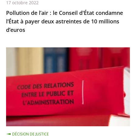
17 octobre 2022
deux
Pollution de l’air : le Conseil d'État condamne
astreintes
l’État à payer deux astreintes de 10 millions
de
d’euros
10
millions
d’euros
Les
comptes
annuels
d’une
fondation
d’entreprise
n’ayant
reçu
aucune
subvention
DÉCISION DE JUSTICE