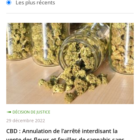
Les plus récents
pour
pour
arriver
arriver
après
avant
CBD
:
Annulation
de
l’arrêté
interdisant
la
vente
des
fleurs
DÉCISION DE JUSTICE
et
29 décembre 2022
feuilles
CBD : Annulation de l’arrêté interdisant la
de
vente des fleurs et feuilles de cannabis sans