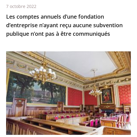
publique
7 octobre 2022
n’ont
Les comptes annuels d’une fondation
pas
d’entreprise n’ayant reçu aucune subvention
à
publique n’ont pas à être communiqués
être
communiqués
Le
juge
des
référés
du
Conseil
d'État
ne
suspend
pas