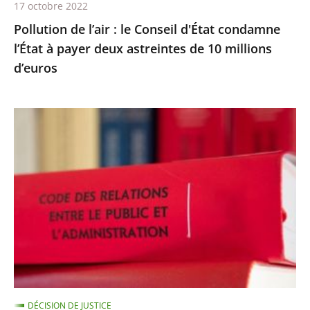
17 octobre 2022
deux
Pollution de l’air : le Conseil d'État condamne
astreintes
l’État à payer deux astreintes de 10 millions
de
d’euros
10
millions
d’euros
Les
comptes
annuels
d’une
fondation
d’entreprise
n’ayant
reçu
aucune
subvention
DÉCISION DE JUSTICE