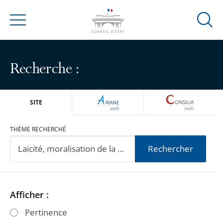
Ouvrir
Menu
la
modal
de
Recherche :
reche
ARIANEWEB
CONSILIA
SITE
THÈME RECHERCHÉ
Rechercher
Passer
Passer
Afficher :
les
les
Pertinence
filtres
filtres