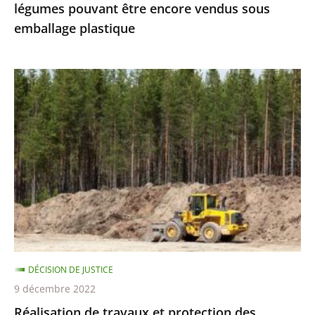
légumes pouvant être encore vendus sous
vendus
emballage plastique
sous
emballage
plastique
Réalisation
de
travaux
et
protection
des
espèces
protégées
:
le
DÉCISION DE JUSTICE
Conseil
9 décembre 2022
d’État
Réalisation de travaux et protection des
précise