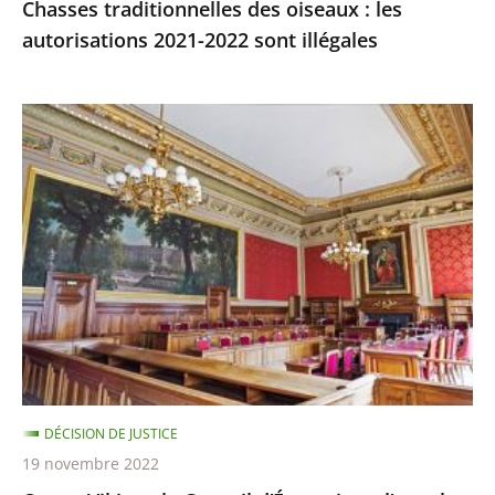
Chasses traditionnelles des oiseaux : les
autorisations 2021-2022 sont illégales
Ocean
Viking
:
le
Conseil
d’État
rejette
l’appel
demandant
qu’il
soit
DÉCISION DE JUSTICE
mis
19 novembre 2022
fin,