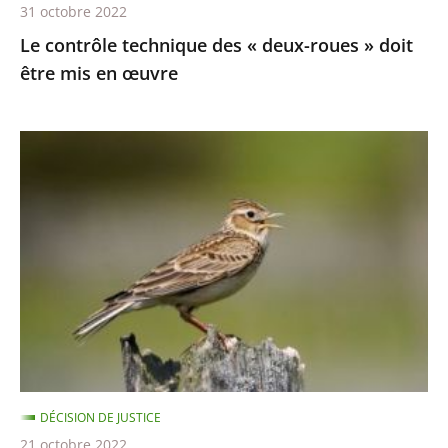
31 octobre 2022
en
Le contrôle technique des « deux-roues » doit
œuvre
être mis en œuvre
Chasses
traditionnelles
à
l'alouette
:
le
juge
des
référés
du
DÉCISION DE JUSTICE
Conseil
21 octobre 2022