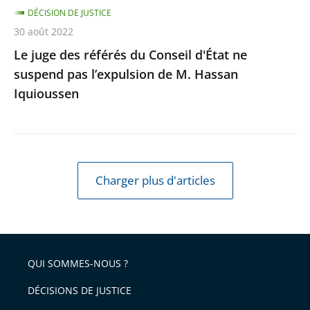
l’expulsion
DÉCISION DE JUSTICE
de
30 août 2022
M.
Le juge des référés du Conseil d'État ne
Hassan
suspend pas l’expulsion de M. Hassan
Iquioussen
Iquioussen
Charger plus d'articles
QUI SOMMES-NOUS ?
DÉCISIONS DE JUSTICE