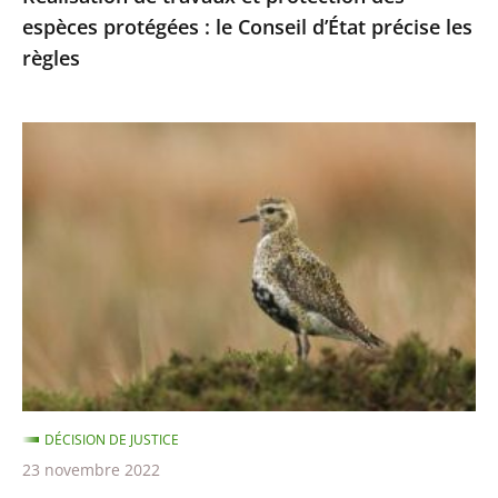
espèces protégées : le Conseil d’État précise les
les
règles
règles
Chasses
traditionnelles
des
oiseaux
:
les
autorisations
2021-
2022
sont
DÉCISION DE JUSTICE
illégales
23 novembre 2022