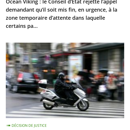
Ocean Viking : le Conseil d’État rejette l’appel
en
demandant qu’il soit mis fin, en urgence, à la
urgence,
zone temporaire d’attente dans laquelle
à
certains pa...
la
zone
Le
temporaire
contrôle
d’attente
technique
dans
des
laquelle
«
certains
deux-
pa...
roues
»
doit
être
DÉCISION DE JUSTICE
mis