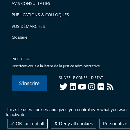
AVIS CONSULTATIFS
PUBLICATIONS & COLLOQUES
VOS DÉMARCHES
Glossaire
INFOLETTRE
Inscrivez-vous à la lettre de la Justice administrative
SUIVEZ LE CONSEIL D'ETAT
S'inscrire
twitter
linkedIn
youtube
instagram
flickr
rss
This site uses cookies and gives you control over what you want
© Conseil d'État 2026 -
Mentions légales
-
Cookies
-
Données
to activate
personnelles
-
Publications administratives
-
Accessibilité :
partiellement conforme
OK, accept all
Deny all cookies
Personalize