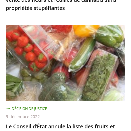
cannabis
propriétés stupéfiantes
sans
propriétés
stupéfiantes
Le
Conseil
d’État
annule
la
liste
des
fruits
et
légumes
DÉCISION DE JUSTICE
pouvant
9 décembre 2022
être
Le Conseil d’État annule la liste des fruits et
encore