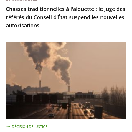
d’État
Chasses traditionnelles à l'alouette : le juge des
suspend
référés du Conseil d’État suspend les nouvelles
les
autorisations
nouvelles
autorisations
Pollution
de
l’air
:
le
Conseil
d'État
condamne
l’État
à
DÉCISION DE JUSTICE
payer