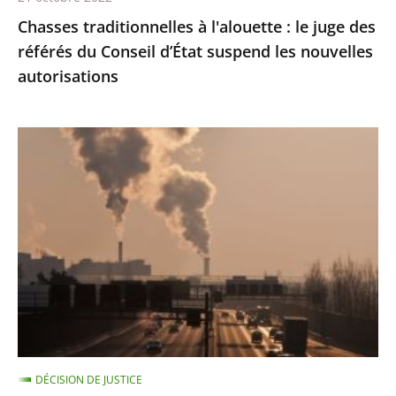
d’État
Chasses traditionnelles à l'alouette : le juge des
suspend
référés du Conseil d’État suspend les nouvelles
les
autorisations
nouvelles
autorisations
Pollution
de
l’air
:
le
Conseil
d'État
condamne
l’État
à
DÉCISION DE JUSTICE
payer