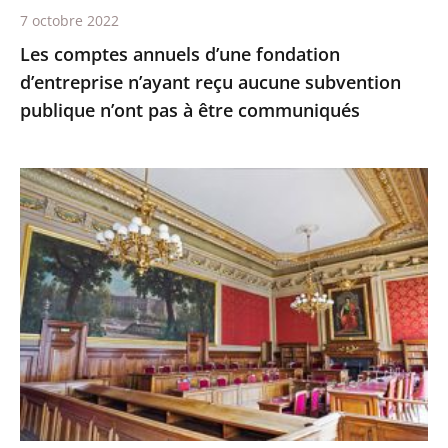
publique
7 octobre 2022
n’ont
Les comptes annuels d’une fondation
pas
d’entreprise n’ayant reçu aucune subvention
à
publique n’ont pas à être communiqués
être
communiqués
Le
juge
des
référés
du
Conseil
d'État
ne
suspend
pas