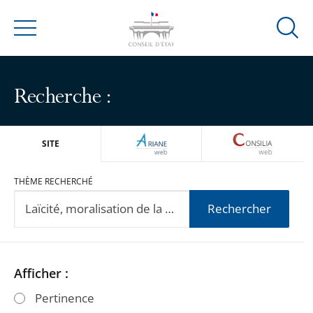
Ouvrir
Menu
la
modal
de
Recherche :
reche
ARIANEWEB
CONSILIA
SITE
THÈME RECHERCHÉ
Rechercher
Passer
Passer
Afficher :
les
les
Pertinence
filtres
filtres