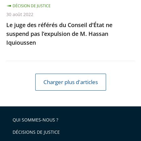
l’expulsion
DÉCISION DE JUSTICE
de
30 août 2022
M.
Le juge des référés du Conseil d'État ne
Hassan
suspend pas l’expulsion de M. Hassan
Iquioussen
Iquioussen
Charger plus d'articles
QUI SOMMES-NOUS ?
DÉCISIONS DE JUSTICE