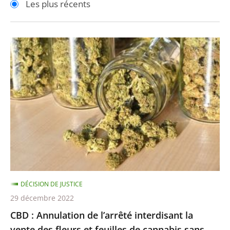
Les plus récents
pour
pour
arriver
arriver
après
avant
CBD
:
Annulation
de
l’arrêté
interdisant
la
vente
des
fleurs
DÉCISION DE JUSTICE
et
29 décembre 2022
feuilles
CBD : Annulation de l’arrêté interdisant la
de
vente des fleurs et feuilles de cannabis sans