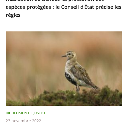
espèces protégées : le Conseil d’État précise les
les
règles
règles
Chasses
traditionnelles
des
oiseaux
:
les
autorisations
2021-
2022
sont
DÉCISION DE JUSTICE
illégales
23 novembre 2022