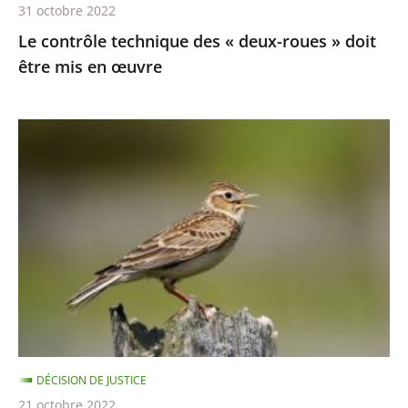
31 octobre 2022
en
Le contrôle technique des « deux-roues » doit
œuvre
être mis en œuvre
Chasses
traditionnelles
à
l'alouette
:
le
juge
des
référés
du
DÉCISION DE JUSTICE
Conseil
21 octobre 2022