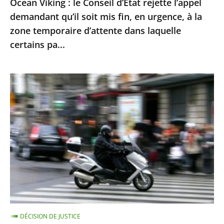
Ocean Viking : le Conseil d’État rejette l’appel
en
demandant qu’il soit mis fin, en urgence, à la
urgence,
zone temporaire d’attente dans laquelle
à
certains pa...
la
zone
Le
temporaire
contrôle
d’attente
technique
dans
des
laquelle
«
certains
deux-
pa...
roues
»
doit
être
DÉCISION DE JUSTICE
mis