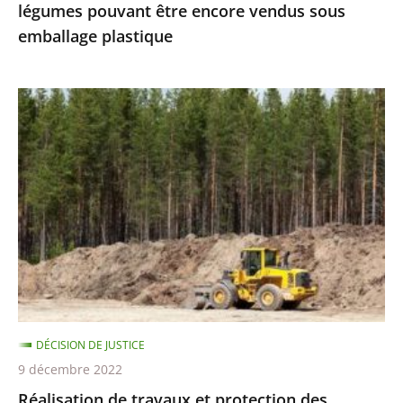
légumes pouvant être encore vendus sous
vendus
emballage plastique
sous
emballage
plastique
Réalisation
de
travaux
et
protection
des
espèces
protégées
:
le
DÉCISION DE JUSTICE
Conseil
9 décembre 2022
d’État
Réalisation de travaux et protection des
précise