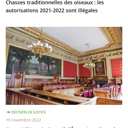
Chasses traditionnelles des oiseaux : les
autorisations 2021-2022 sont illégales
Ocean
Viking
:
le
Conseil
d’État
rejette
l’appel
demandant
qu’il
soit
DÉCISION DE JUSTICE
mis
19 novembre 2022
fin,