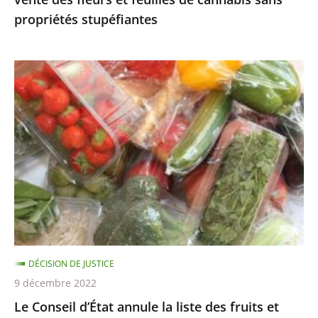
cannabis
propriétés stupéfiantes
sans
propriétés
stupéfiantes
Le
Conseil
d’État
annule
la
liste
des
fruits
et
légumes
DÉCISION DE JUSTICE
pouvant
9 décembre 2022
être
Le Conseil d’État annule la liste des fruits et
encore