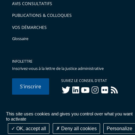
AVIS CONSULTATIFS
PUBLICATIONS & COLLOQUES
VOS DÉMARCHES
Glossaire
INFOLETTRE
Inscrivez-vous à la lettre de la Justice administrative
SUIVEZ LE CONSEIL D'ETAT
S'inscrire
twitter
linkedIn
youtube
instagram
flickr
rss
This site uses cookies and gives you control over what you want
© Conseil d'État 2026 -
Mentions légales
-
Cookies
-
Données
to activate
personnelles
-
Publications administratives
-
Accessibilité :
partiellement conforme
OK, accept all
Deny all cookies
Personalize