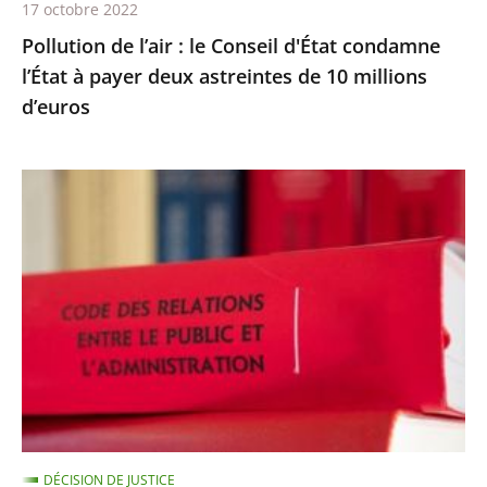
17 octobre 2022
deux
Pollution de l’air : le Conseil d'État condamne
astreintes
l’État à payer deux astreintes de 10 millions
de
d’euros
10
millions
d’euros
Les
comptes
annuels
d’une
fondation
d’entreprise
n’ayant
reçu
aucune
subvention
DÉCISION DE JUSTICE