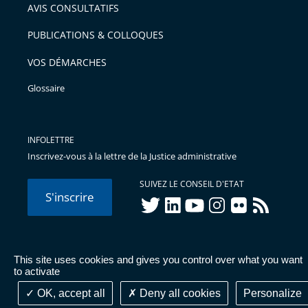
AVIS CONSULTATIFS
PUBLICATIONS & COLLOQUES
VOS DÉMARCHES
Glossaire
INFOLETTRE
Inscrivez-vous à la lettre de la Justice administrative
SUIVEZ LE CONSEIL D'ETAT
S'inscrire
twitter
linkedIn
youtube
instagram
flickr
rss
This site uses cookies and gives you control over what you want
© Conseil d'État 2026 -
Mentions légales
-
Cookies
-
Données
to activate
personnelles
-
Publications administratives
-
Accessibilité :
partiellement conforme
OK, accept all
Deny all cookies
Personalize