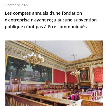
publique
7 octobre 2022
n’ont
Les comptes annuels d’une fondation
pas
d’entreprise n’ayant reçu aucune subvention
à
publique n’ont pas à être communiqués
être
communiqués
Le
juge
des
référés
du
Conseil
d'État
ne
suspend
pas