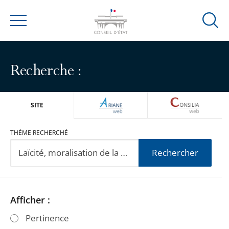
Ouvrir
Menu
la
modal
de
Recherche :
reche
ARIANEWEB
CONSILIA
SITE
THÈME RECHERCHÉ
Rechercher
Passer
Passer
Afficher :
les
les
Pertinence
filtres
filtres