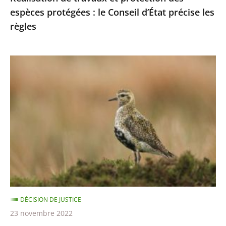
espèces protégées : le Conseil d’État précise les
les
règles
règles
Chasses
traditionnelles
des
oiseaux
:
les
autorisations
2021-
2022
sont
DÉCISION DE JUSTICE
illégales
23 novembre 2022