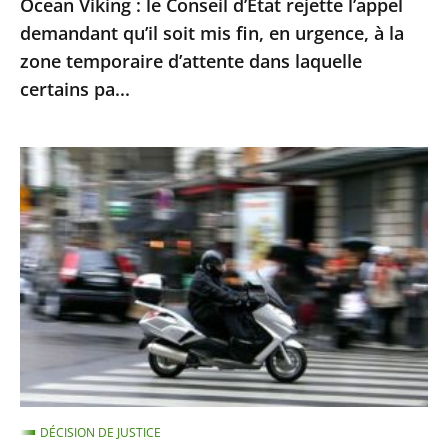
Ocean Viking : le Conseil d’État rejette l’appel
en
demandant qu’il soit mis fin, en urgence, à la
urgence,
zone temporaire d’attente dans laquelle
à
certains pa...
la
zone
Le
temporaire
contrôle
d’attente
technique
dans
des
laquelle
«
certains
deux-
pa...
roues
»
doit
être
DÉCISION DE JUSTICE
mis