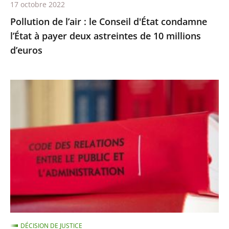
17 octobre 2022
deux
Pollution de l’air : le Conseil d'État condamne
astreintes
l’État à payer deux astreintes de 10 millions
de
d’euros
10
millions
d’euros
Les
comptes
annuels
d’une
fondation
d’entreprise
n’ayant
reçu
aucune
subvention
DÉCISION DE JUSTICE