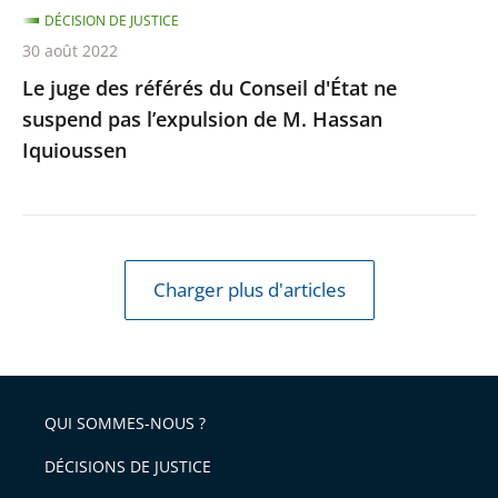
l’expulsion
DÉCISION DE JUSTICE
de
30 août 2022
M.
Le juge des référés du Conseil d'État ne
Hassan
suspend pas l’expulsion de M. Hassan
Iquioussen
Iquioussen
Charger plus d'articles
QUI SOMMES-NOUS ?
DÉCISIONS DE JUSTICE