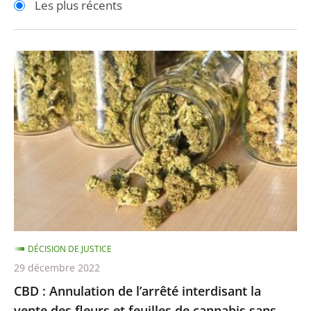
Les plus récents
pour
pour
arriver
arriver
après
avant
CBD
:
Annulation
de
l’arrêté
interdisant
la
vente
des
fleurs
DÉCISION DE JUSTICE
et
29 décembre 2022
feuilles
CBD : Annulation de l’arrêté interdisant la
de
vente des fleurs et feuilles de cannabis sans