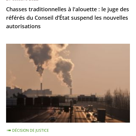
d’État
Chasses traditionnelles à l'alouette : le juge des
suspend
référés du Conseil d’État suspend les nouvelles
les
autorisations
nouvelles
autorisations
Pollution
de
l’air
:
le
Conseil
d'État
condamne
l’État
à
DÉCISION DE JUSTICE
payer