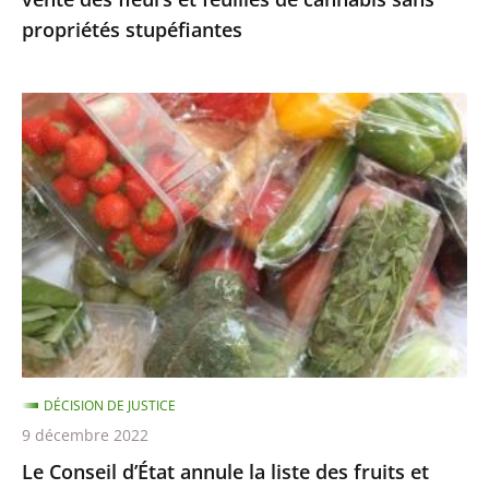
cannabis
propriétés stupéfiantes
sans
propriétés
stupéfiantes
Le
Conseil
d’État
annule
la
liste
des
fruits
et
légumes
DÉCISION DE JUSTICE
pouvant
9 décembre 2022
être
Le Conseil d’État annule la liste des fruits et
encore