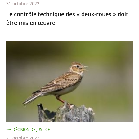
31 octobre 2022
en
Le contrôle technique des « deux-roues » doit
œuvre
être mis en œuvre
Chasses
traditionnelles
à
l'alouette
:
le
juge
des
référés
du
DÉCISION DE JUSTICE
Conseil
21 octobre 2022