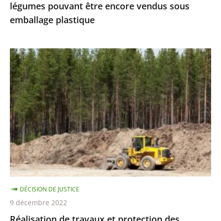
légumes pouvant être encore vendus sous
vendus
emballage plastique
sous
emballage
plastique
Réalisation
de
travaux
et
protection
des
espèces
protégées
:
le
DÉCISION DE JUSTICE
Conseil
9 décembre 2022
d’État
Réalisation de travaux et protection des
précise