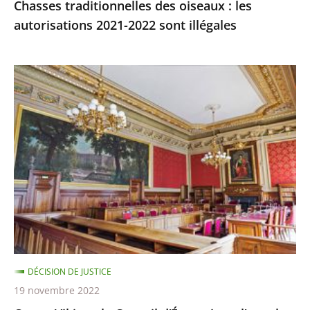
Chasses traditionnelles des oiseaux : les
autorisations 2021-2022 sont illégales
Ocean
Viking
:
le
Conseil
d’État
rejette
l’appel
demandant
qu’il
soit
DÉCISION DE JUSTICE
mis
19 novembre 2022
fin,