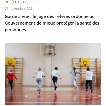
DÉCISION DE JUSTICE
Gouvernement
21 novembre 2021
de
Garde à vue : le juge des référés ordonne au
mieux
Gouvernement de mieux protéger la santé des
protéger
personnes
la
santé
des
Passe
personnes
sanitaire
pour
les
activités
sportives
et
extra-
scolaires,
apprentissage