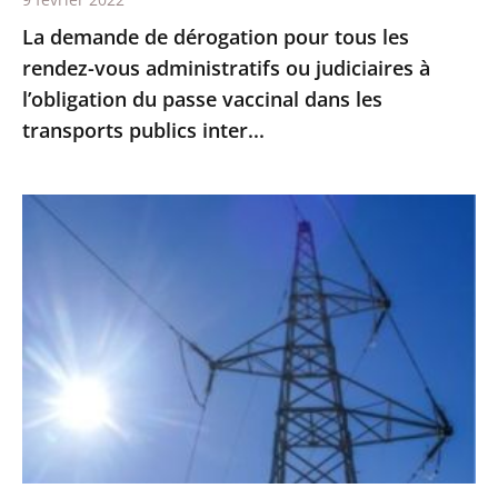
judiciaires
La demande de dérogation pour tous les
à
rendez-vous administratifs ou judiciaires à
l’obligation
l’obligation du passe vaccinal dans les
du
transports publics inter...
passe
vaccinal
dans
Guyane
les
:
transports
les
publics
travaux
inter...
de
la
future
centrale
électrique
du