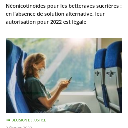
Néonicotinoïdes pour les betteraves sucrières :
autorisation
en l’absence de solution alternative, leur
pour
autorisation pour 2022 est légale
2022
est
légale
La
demande
de
dérogation
pour
tous
les
rendez-
vous
administratifs
DÉCISION DE JUSTICE
ou
9 février 2022