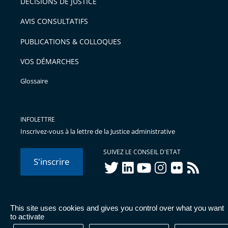
DÉCISIONS DE JUSTICE
AVIS CONSULTATIFS
PUBLICATIONS & COLLOQUES
VOS DÉMARCHES
Glossaire
INFOLETTRE
Inscrivez-vous à la lettre de la Justice administrative
SUIVEZ LE CONSEIL D'ETAT
S'inscrire
twitter
linkedIn
youtube
instagram
flickr
rss
This site uses cookies and gives you control over what you want
© Conseil d'État 2026 -
Mentions légales
-
Cookies
-
Données
to activate
personnelles
-
Publications administratives
-
Accessibilité :