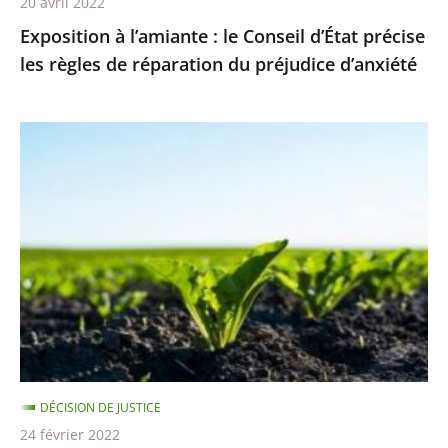
20 avril 2022
réparation
Exposition à l’amiante : le Conseil d’État précise
du
les règles de réparation du préjudice d’anxiété
préjudice
d’anxiété
Néonicotinoïdes
pour
les
betteraves
sucrières
:
en
l’absence
de
solution
DÉCISION DE JUSTICE
alternative,
24 février 2022
leur