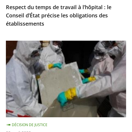
Respect du temps de travail à l’hôpital : le
les
Conseil d’État précise les obligations des
obligations
établissements
des
établissements
Exposition
à
l’amiante
:
le
Conseil
d’État
précise
les
règles
DÉCISION DE JUSTICE
de