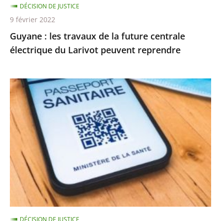
DÉCISION DE JUSTICE
Larivot
9 février 2022
peuvent
Guyane : les travaux de la future centrale
reprendre
électrique du Larivot peuvent reprendre
Validité
à
24h
des
tests,
rappel
vaccinal…
les
nouvelles
règles
DÉCISION DE JUSTICE