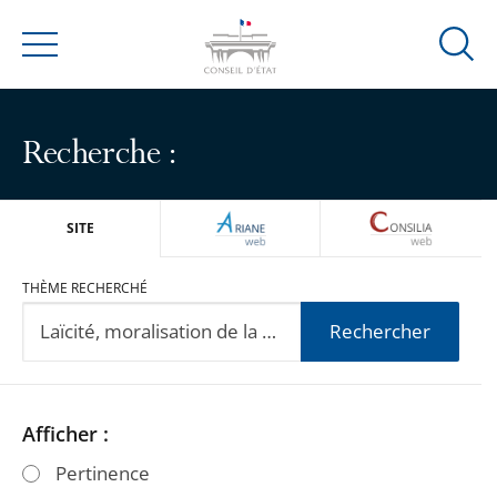
Ouvrir
Menu
la
modal
de
Recherche :
reche
ARIANEWEB
CONSILIA
SITE
THÈME RECHERCHÉ
Rechercher
Passer
Passer
Afficher :
les
les
Pertinence
filtres
filtres