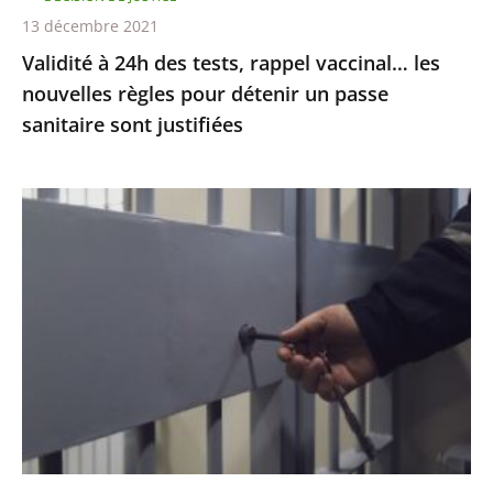
pour
13 décembre 2021
détenir
Validité à 24h des tests, rappel vaccinal… les
un
nouvelles règles pour détenir un passe
passe
sanitaire sont justifiées
sanitaire
sont
justifiées
Garde
à
vue
:
le
juge
des
référés
ordonne
au