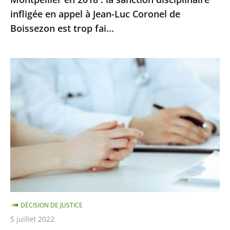
infligée
infligée en appel à Jean-Luc Coronel de
en
Boissezon est trop fai...
appel
à
Jean-
Signalement
Luc
de
Coronel
maltraitances
de
:
Boissezon
il
est
ne
trop
peut
fai...
y
avoir
de
DÉCISION DE JUSTICE
poursuites
5 juillet 2022
disciplinaires