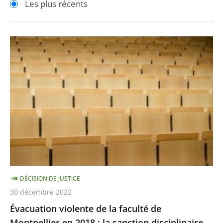
Les plus récents
pour
pour
arriver
arriver
après
avant
Évacuation
violente
de
la
faculté
de
Montpellier
en
2018
:
DÉCISION DE JUSTICE
la
30 décembre 2022
sanction
Évacuation violente de la faculté de
disciplinaire
Montpellier en 2018 : la sanction disciplinaire