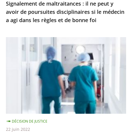
Signalement de maltraitances : il ne peut y
si
avoir de poursuites disciplinaires si le médecin
le
a agi dans les règles et de bonne foi
médecin
a
agi
Respect
dans
du
les
temps
règles
de
et
travail
de
à
bonne
l’hôpital
foi
:
le
Conseil
DÉCISION DE JUSTICE
d’État
22 juin 2022
précise