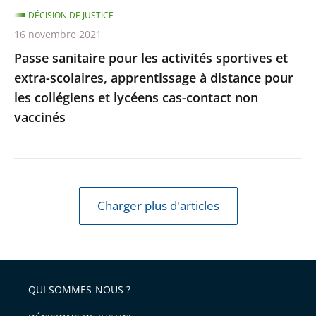
DÉCISION DE JUSTICE
à
16 novembre 2021
distance
Passe sanitaire pour les activités sportives et
pour
extra-scolaires, apprentissage à distance pour
les
les collégiens et lycéens cas-contact non
collégiens
vaccinés
et
lycéens
cas-
contact
non
Charger plus d'articles
vaccinés
QUI SOMMES-NOUS ?