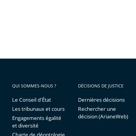
pas
l’expuls
de
M.
Hassan
Iquious
QUI SOMMES-NOUS ?
DÉCISIONS DE JUSTICE
Le Conseil d'État
Dernières décisions
Les tribunaux et cours
Rechercher une
décision (ArianeWeb)
Engagements égalité
et diversité
Charte de déontologie