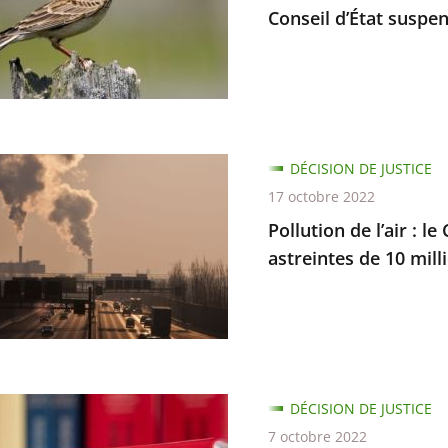
te
Conseil d’État suspen
n
DÉCISION DE JUSTICE
17 octobre 2022
Pollution de l’air : l
astreintes de 10 mill
d
es
tions
ne
DÉCISION DE JUSTICE
s
7 octobre 2022