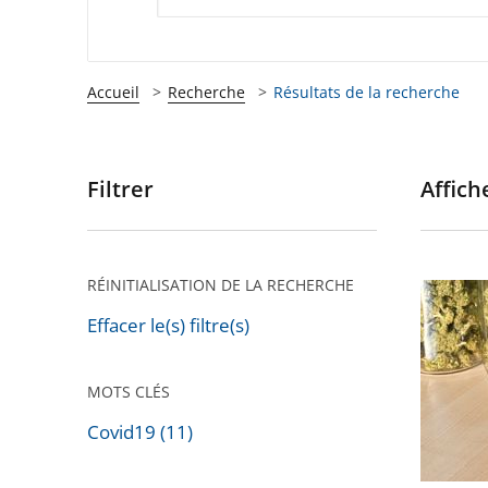
Accueil
Recherche
Résultats de la recherche
Filtrer
Affiche
Passer
les
filtres
pour
RÉINITIALISATION DE LA RECHERCHE
CBD
arriver
:
Effacer le(s) filtre(s)
après
Annulat
de
MOTS CLÉS
l’arrêté
Covid19 (11)
interdis
Passer
la