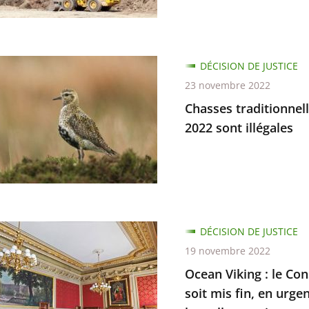
s
ge
es
ue
s
DÉCISION DE JUSTICE
nnelles
23 novembre 2022
Chasses traditionnell
2022 sont illégales
tions
DÉCISION DE JUSTICE
19 novembre 2022
Ocean Viking : le Con
soit mis fin, en urge