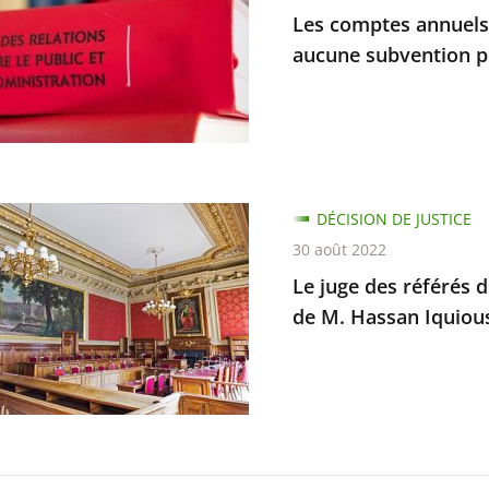
Les comptes annuels 
aucune subvention p
es
on
prise
DÉCISION DE JUSTICE
ion
30 août 2022
e
Le juge des référés d
de M. Hassan Iquiou
iqués
d