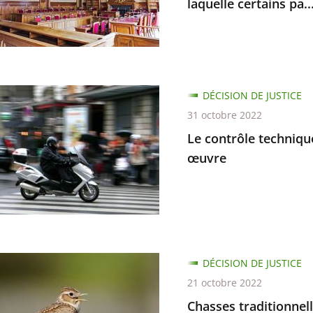
laquelle certains pa..
ant
DÉCISION DE JUSTICE
e
31 octobre 2022
ue
Le contrôle techniqu
œuvre
,
s
DÉCISION DE JUSTICE
ire
nnelles
21 octobre 2022
e
Chasses traditionnelle