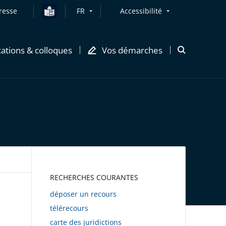
resse
FR
Accessibilité
cations & colloques
Vos démarches
Ouvrir
la
modale
de
recherche
AWEB
RECHERCHES COURANTES
déposer un recours
télérecours
carte des juridictions