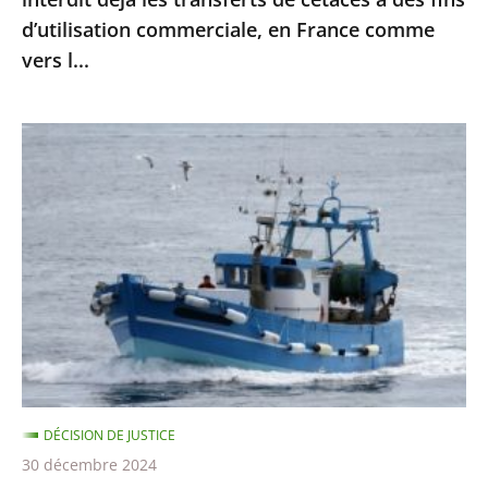
à
d’utilisation commerciale, en France comme
des
vers l...
fins
d’utilisation
commerciale,
Protection
en
des
France
dauphins
comme
et
vers
des
l...
marsouins
:
le
Conseil
d’État
DÉCISION DE JUSTICE
confirme
30 décembre 2024
la