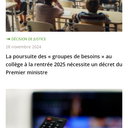
de
besoins
»
au
collège
DÉCISION DE JUSTICE
à
28 novembre 2024
la
La poursuite des « groupes de besoins » au
rentrée
collège à la rentrée 2025 nécessite un décret du
2025
Premier ministre
nécessite
un
décret
TNT
du
:
Premier
la
ministre
procédure
de