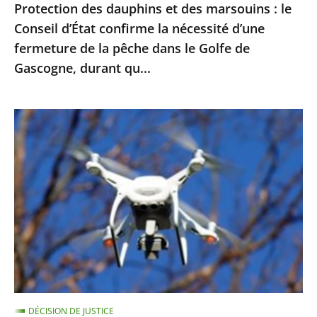
Protection des dauphins et des marsouins : le
nécessité
Conseil d’État confirme la nécessité d’une
d’une
fermeture de la pêche dans le Golfe de
fermeture
Gascogne, durant qu...
de
la
pêche
Exploitation
dans
des
le
images
Golfe
enregistrées
de
par
Gascogne,
drones
durant
pour
qu...
le
maintien
de
DÉCISION DE JUSTICE
l’ordre