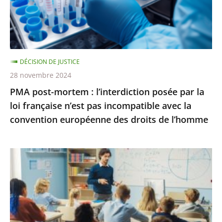
salle
par
pour
la
une
loi
conféren...
française
DÉCISION DE JUSTICE
n’est
28 novembre 2024
pas
PMA post-mortem : l’interdiction posée par la
incompatible
loi française n’est pas incompatible avec la
avec
convention européenne des droits de l’homme
la
convention
européenne
La
des
poursuite
droits
des
de
«
l’homme
groupes