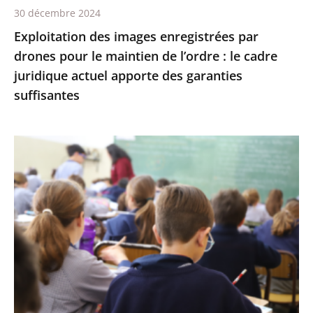
30 décembre 2024
:
Exploitation des images enregistrées par
le
drones pour le maintien de l’ordre : le cadre
cadre
juridique actuel apporte des garanties
juridique
suffisantes
actuel
apporte
des
L’interdiction
garanties
de
suffisantes
recourir
à
certains
éléments
de
l’écriture
inclusive