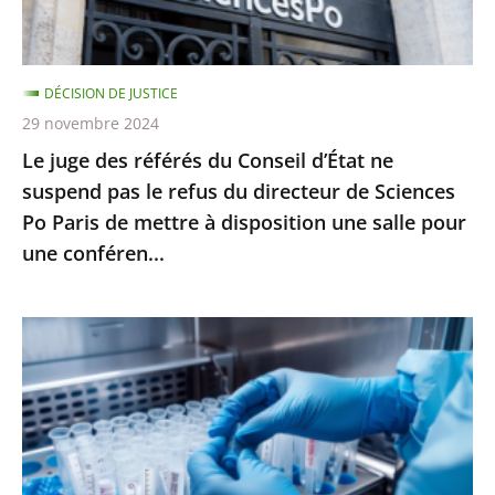
ne
suspend
pas
DÉCISION DE JUSTICE
le
29 novembre 2024
refus
Le juge des référés du Conseil d’État ne
du
suspend pas le refus du directeur de Sciences
directeur
Po Paris de mettre à disposition une salle pour
de
une conféren...
Sciences
Po
Paris
PMA
de
post-
mettre
mortem
à
:
disposition
l’interdiction
une
posée