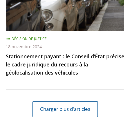
précise
le
cadre
juridique
DÉCISION DE JUSTICE
du
18 novembre 2024
recours
Stationnement payant : le Conseil d’État précise
à
le cadre juridique du recours à la
la
géolocalisation des véhicules
géolocalisation
des
véhicules
Charger plus d'articles