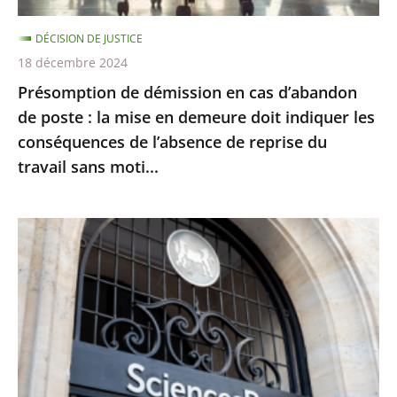
la
DÉCISION DE JUSTICE
mise
18 décembre 2024
en
Présomption de démission en cas d’abandon
demeure
de poste : la mise en demeure doit indiquer les
doit
conséquences de l’absence de reprise du
indiquer
travail sans moti...
les
conséquences
de
Le
l’absence
juge
de
des
reprise
référés
du
du
travail
Conseil
sans
d’État
moti...