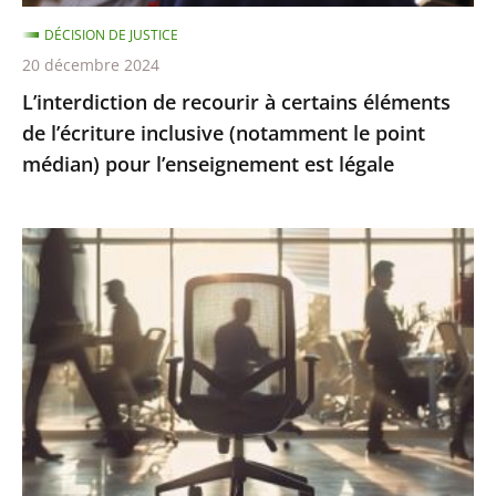
(notamment
DÉCISION DE JUSTICE
le
20 décembre 2024
point
L’interdiction de recourir à certains éléments
médian)
de l’écriture inclusive (notamment le point
pour
médian) pour l’enseignement est légale
l’enseignement
est
légale
Présomption
de
démission
en
cas
d’abandon
de
poste
: