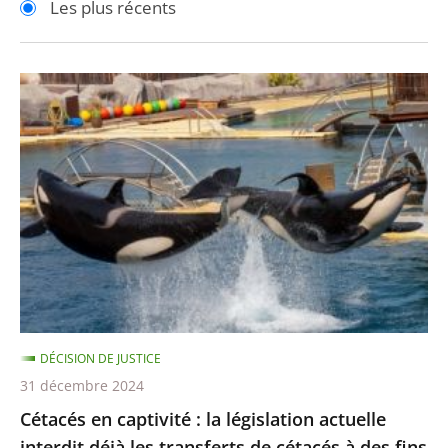
Les plus récents
pour
pour
arriver
arriver
après
avant
Cétacés
en
captivité
:
la
législation
actuelle
interdit
déjà
les
DÉCISION DE JUSTICE
transferts
31 décembre 2024
de
Cétacés en captivité : la législation actuelle
cétacés
interdit déjà les transferts de cétacés à des fins