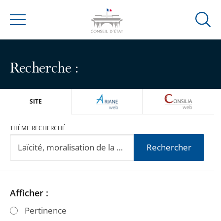
Ouvrir
Menu
la
modal
de
Recherche :
reche
ARIANEWEB
CONSILIA
SITE
THÈME RECHERCHÉ
Rechercher
Passer
Passer
Afficher :
les
les
Pertinence
filtres
filtres