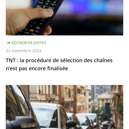
sélection
des
chaînes
n’est
pas
DÉCISION DE JUSTICE
encore
22 novembre 2024
finalisée
TNT : la procédure de sélection des chaînes
n’est pas encore finalisée
Stationnement
payant
:
le
Conseil
d’État