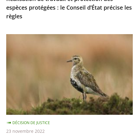
espèces protégées : le Conseil d’État précise les
les
règles
règles
Chasses
traditionnelles
des
oiseaux
:
les
autorisations
2021-
2022
sont
DÉCISION DE JUSTICE
illégales
23 novembre 2022