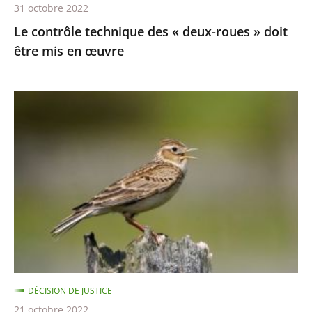
31 octobre 2022
en
Le contrôle technique des « deux-roues » doit
œuvre
être mis en œuvre
Chasses
traditionnelles
à
l'alouette
:
le
juge
des
référés
du
DÉCISION DE JUSTICE
Conseil
21 octobre 2022