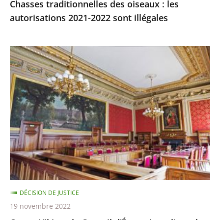
Chasses traditionnelles des oiseaux : les
autorisations 2021-2022 sont illégales
Ocean
Viking
:
le
Conseil
d’État
rejette
l’appel
demandant
qu’il
soit
DÉCISION DE JUSTICE
mis
19 novembre 2022
fin,