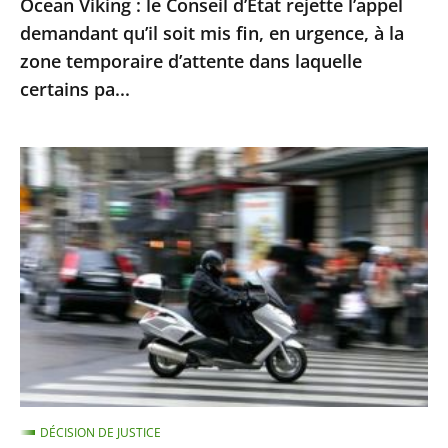
Ocean Viking : le Conseil d’État rejette l’appel
en
demandant qu’il soit mis fin, en urgence, à la
urgence,
zone temporaire d’attente dans laquelle
à
certains pa...
la
zone
Le
temporaire
contrôle
d’attente
technique
dans
des
laquelle
«
certains
deux-
pa...
roues
»
doit
être
DÉCISION DE JUSTICE
mis