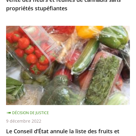
cannabis
propriétés stupéfiantes
sans
propriétés
stupéfiantes
Le
Conseil
d’État
annule
la
liste
des
fruits
et
légumes
DÉCISION DE JUSTICE
pouvant
9 décembre 2022
être
Le Conseil d’État annule la liste des fruits et
encore