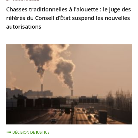
d’État
Chasses traditionnelles à l'alouette : le juge des
suspend
référés du Conseil d’État suspend les nouvelles
les
autorisations
nouvelles
autorisations
Pollution
de
l’air
:
le
Conseil
d'État
condamne
l’État
à
DÉCISION DE JUSTICE
payer