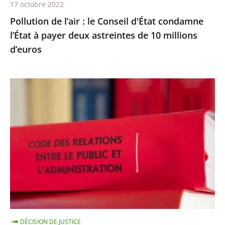
17 octobre 2022
deux
Pollution de l’air : le Conseil d'État condamne
astreintes
l’État à payer deux astreintes de 10 millions
de
d’euros
10
millions
d’euros
Les
comptes
annuels
d’une
fondation
d’entreprise
n’ayant
reçu
aucune
subvention
DÉCISION DE JUSTICE