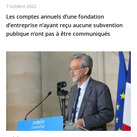
publique
7 octobre 2022
n’ont
Les comptes annuels d’une fondation
pas
d’entreprise n’ayant reçu aucune subvention
à
publique n’ont pas à être communiqués
être
communiqués
Le
Conseil
d’État,
la
maison
du
service
public
-
Première