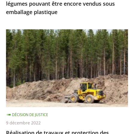
légumes pouvant être encore vendus sous
vendus
emballage plastique
sous
emballage
plastique
Réalisation
de
travaux
et
protection
des
espèces
protégées
:
le
DÉCISION DE JUSTICE
Conseil
9 décembre 2022
d’État
Réalisation de travaux et protection des
précise