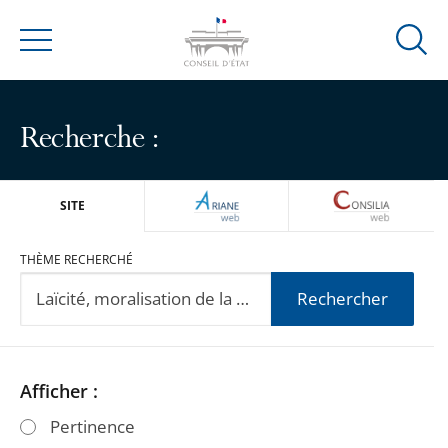
Ouvrir
Menu
la
modal
de
Recherche :
reche
ARIANEWEB
CONSILIA
SITE
THÈME RECHERCHÉ
Rechercher
Passer
Passer
Afficher :
les
les
Pertinence
filtres
filtres