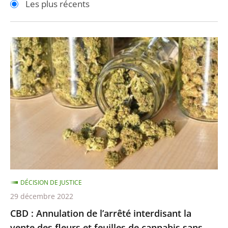
Les plus récents
pour
pour
arriver
arriver
après
avant
CBD
:
Annulation
de
l’arrêté
interdisant
la
vente
des
fleurs
DÉCISION DE JUSTICE
et
29 décembre 2022
feuilles
CBD : Annulation de l’arrêté interdisant la
de
vente des fleurs et feuilles de cannabis sans