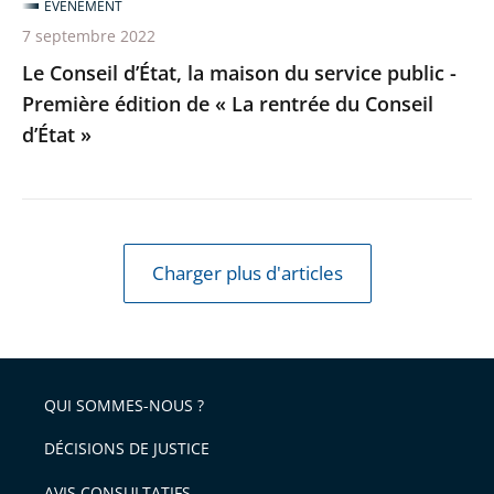
ÉVÉNEMENT
édition
7 septembre 2022
de
Le Conseil d’État, la maison du service public -
«
Première édition de « La rentrée du Conseil
La
d’État »
rentrée
du
Conseil
d’État
»
Charger plus d'articles
QUI SOMMES-NOUS ?
DÉCISIONS DE JUSTICE
AVIS CONSULTATIFS