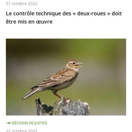
31 octobre 2022
en
Le contrôle technique des « deux-roues » doit
œuvre
être mis en œuvre
Chasses
traditionnelles
à
l'alouette
:
le
juge
des
référés
du
DÉCISION DE JUSTICE
Conseil
21 octobre 2022