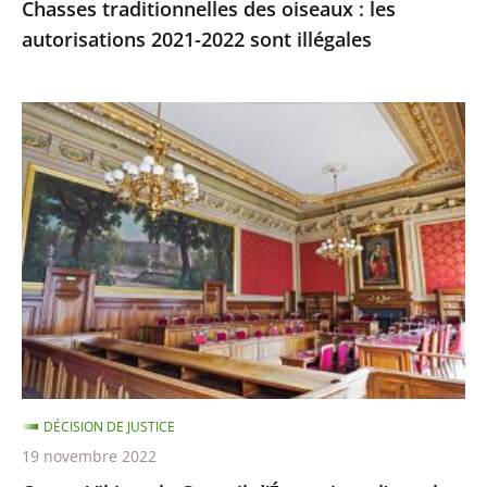
Chasses traditionnelles des oiseaux : les
autorisations 2021-2022 sont illégales
Ocean
Viking
:
le
Conseil
d’État
rejette
l’appel
demandant
qu’il
soit
DÉCISION DE JUSTICE
mis
19 novembre 2022
fin,