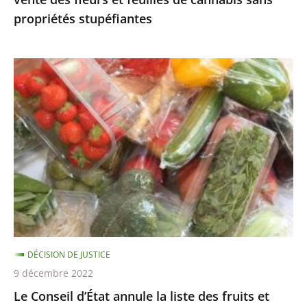
cannabis
propriétés stupéfiantes
sans
propriétés
stupéfiantes
Le
Conseil
d’État
annule
la
liste
des
fruits
et
légumes
DÉCISION DE JUSTICE
pouvant
9 décembre 2022
être
Le Conseil d’État annule la liste des fruits et
encore