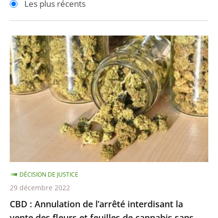
Les plus récents
pour
pour
arriver
arriver
après
avant
CBD
:
Annulation
de
l’arrêté
interdisant
la
vente
des
fleurs
DÉCISION DE JUSTICE
et
29 décembre 2022
feuilles
CBD : Annulation de l’arrêté interdisant la
de
vente des fleurs et feuilles de cannabis sans