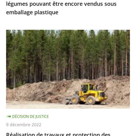
légumes pouvant être encore vendus sous
vendus
emballage plastique
sous
emballage
plastique
Réalisation
de
travaux
et
protection
des
espèces
protégées
:
le
DÉCISION DE JUSTICE
Conseil
9 décembre 2022
d’État
Réalisation de travaux et protection des
précise