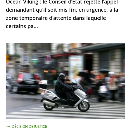
Ocean Viking : le Conseil d’État rejette l’appel
en
demandant qu’il soit mis fin, en urgence, à la
urgence,
zone temporaire d’attente dans laquelle
à
certains pa...
la
zone
Le
temporaire
contrôle
d’attente
technique
dans
des
laquelle
«
certains
deux-
pa...
roues
»
doit
être
DÉCISION DE JUSTICE
mis