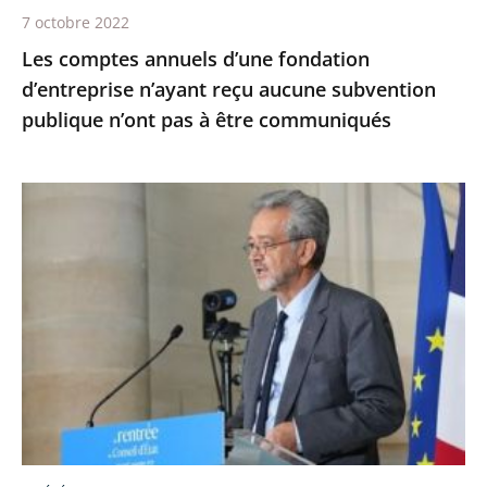
publique
7 octobre 2022
n’ont
Les comptes annuels d’une fondation
pas
d’entreprise n’ayant reçu aucune subvention
à
publique n’ont pas à être communiqués
être
communiqués
Le
Conseil
d’État,
la
maison
du
service
public
-
Première