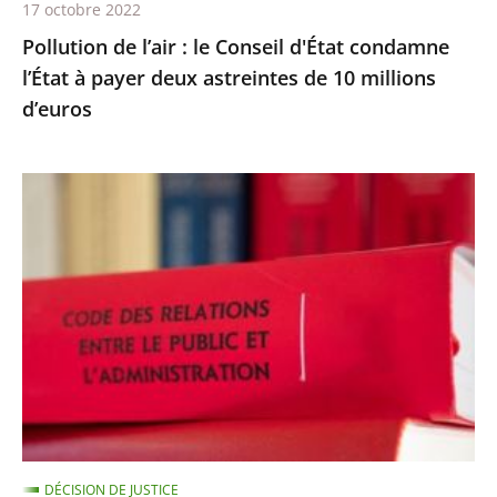
17 octobre 2022
deux
Pollution de l’air : le Conseil d'État condamne
astreintes
l’État à payer deux astreintes de 10 millions
de
d’euros
10
millions
d’euros
Les
comptes
annuels
d’une
fondation
d’entreprise
n’ayant
reçu
aucune
subvention
DÉCISION DE JUSTICE