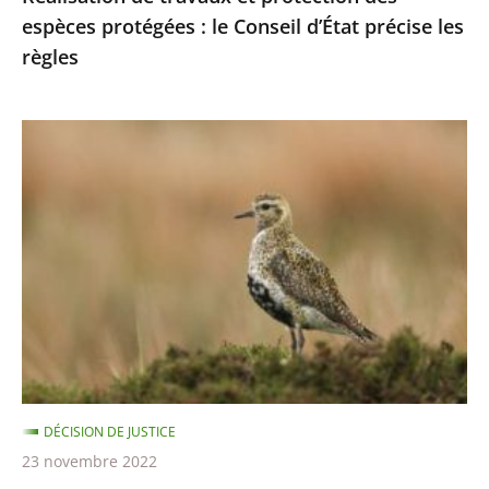
espèces protégées : le Conseil d’État précise les
les
règles
règles
Chasses
traditionnelles
des
oiseaux
:
les
autorisations
2021-
2022
sont
DÉCISION DE JUSTICE
illégales
23 novembre 2022