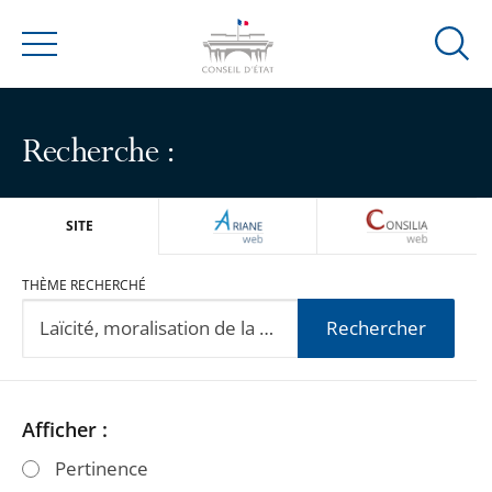
Ouvrir
Menu
la
modal
de
Recherche :
reche
ARIANEWEB
CONSILIA
SITE
THÈME RECHERCHÉ
Rechercher
Passer
Passer
Afficher :
les
les
Pertinence
filtres
filtres