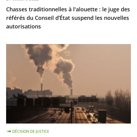
d’État
Chasses traditionnelles à l'alouette : le juge des
suspend
référés du Conseil d’État suspend les nouvelles
les
autorisations
nouvelles
autorisations
Pollution
de
l’air
:
le
Conseil
d'État
condamne
l’État
à
DÉCISION DE JUSTICE
payer