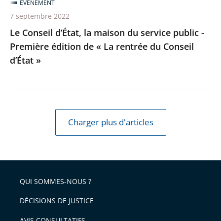
ÉVÉNEMENT
édition
7 septembre 2022
de
Le Conseil d’État, la maison du service public -
«
Première édition de « La rentrée du Conseil
La
d’État »
rentrée
du
Conseil
d’État
»
Charger plus d'articles
QUI SOMMES-NOUS ?
DÉCISIONS DE JUSTICE
AVIS CONSULTATIFS