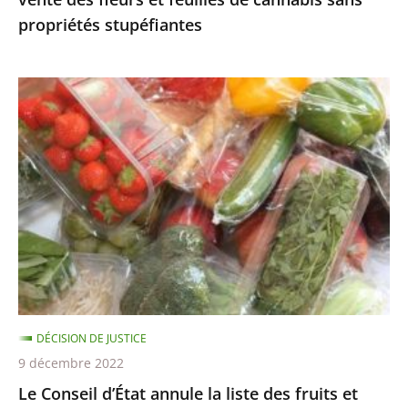
cannabis
propriétés stupéfiantes
sans
propriétés
stupéfiantes
Le
Conseil
d’État
annule
la
liste
des
fruits
et
légumes
DÉCISION DE JUSTICE
pouvant
9 décembre 2022
être
Le Conseil d’État annule la liste des fruits et
encore