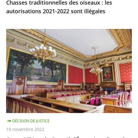
Chasses traditionnelles des oiseaux : les
autorisations 2021-2022 sont illégales
Ocean
Viking
:
le
Conseil
d’État
rejette
l’appel
demandant
qu’il
soit
DÉCISION DE JUSTICE
mis
19 novembre 2022
fin,