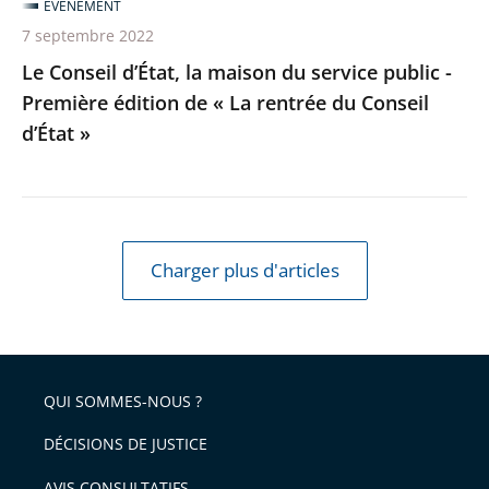
ÉVÉNEMENT
édition
7 septembre 2022
de
Le Conseil d’État, la maison du service public -
«
Première édition de « La rentrée du Conseil
La
d’État »
rentrée
du
Conseil
d’État
»
Charger plus d'articles
QUI SOMMES-NOUS ?
DÉCISIONS DE JUSTICE
AVIS CONSULTATIFS