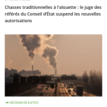
d’État
Chasses traditionnelles à l'alouette : le juge des
suspend
référés du Conseil d’État suspend les nouvelles
les
autorisations
nouvelles
autorisations
Pollution
de
l’air
:
le
Conseil
d'État
condamne
l’État
à
DÉCISION DE JUSTICE
payer