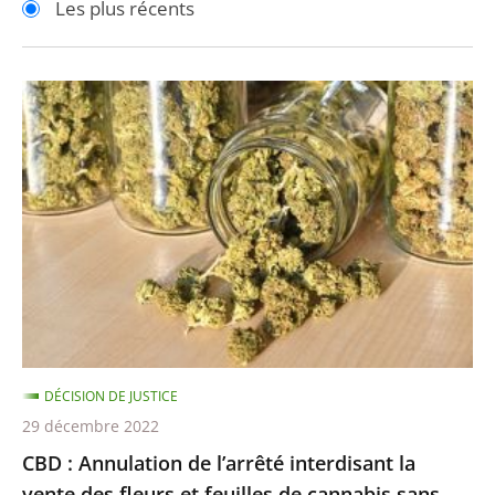
Les plus récents
pour
pour
arriver
arriver
après
avant
CBD
:
Annulation
de
l’arrêté
interdisant
la
vente
des
fleurs
DÉCISION DE JUSTICE
et
29 décembre 2022
feuilles
CBD : Annulation de l’arrêté interdisant la
de
vente des fleurs et feuilles de cannabis sans