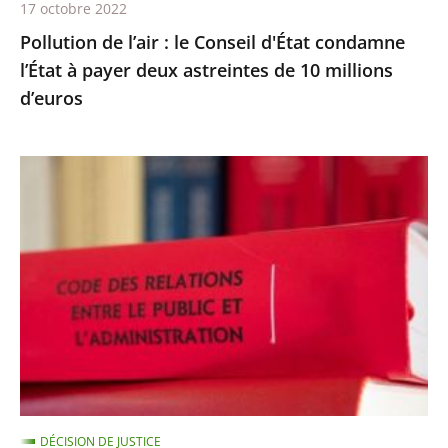
17 octobre 2022
deux
Pollution de l’air : le Conseil d'État condamne
astreintes
l’État à payer deux astreintes de 10 millions
de
d’euros
10
millions
d’euros
Les
comptes
annuels
d’une
fondation
d’entreprise
n’ayant
reçu
aucune
subvention
DÉCISION DE JUSTICE