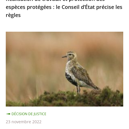
espèces protégées : le Conseil d’État précise les
les
règles
règles
Chasses
traditionnelles
des
oiseaux
:
les
autorisations
2021-
2022
sont
DÉCISION DE JUSTICE
illégales
23 novembre 2022