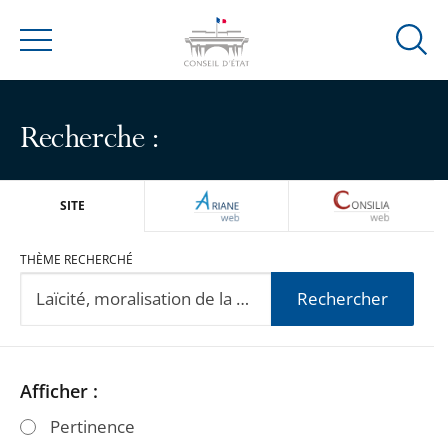
Ouvrir
Menu
la
modal
de
Recherche :
reche
ARIANEWEB
CONSILIA
SITE
THÈME RECHERCHÉ
Rechercher
Passer
Passer
Afficher :
les
les
Pertinence
filtres
filtres