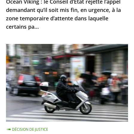
Ocean Viking : le Conseil d’État rejette l’appel
en
demandant qu’il soit mis fin, en urgence, à la
urgence,
zone temporaire d’attente dans laquelle
à
certains pa...
la
zone
Le
temporaire
contrôle
d’attente
technique
dans
des
laquelle
«
certains
deux-
pa...
roues
»
doit
être
DÉCISION DE JUSTICE
mis