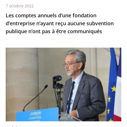
publique
7 octobre 2022
n’ont
Les comptes annuels d’une fondation
pas
d’entreprise n’ayant reçu aucune subvention
à
publique n’ont pas à être communiqués
être
communiqués
Le
Conseil
d’État,
la
maison
du
service
public
-
Première