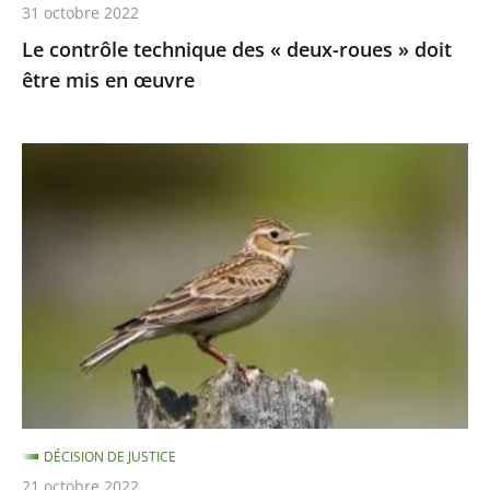
31 octobre 2022
en
Le contrôle technique des « deux-roues » doit
œuvre
être mis en œuvre
Chasses
traditionnelles
à
l'alouette
:
le
juge
des
référés
du
DÉCISION DE JUSTICE
Conseil
21 octobre 2022