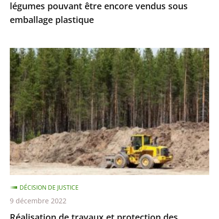
légumes pouvant être encore vendus sous
vendus
emballage plastique
sous
emballage
plastique
Réalisation
de
travaux
et
protection
des
espèces
protégées
:
le
DÉCISION DE JUSTICE
Conseil
9 décembre 2022
d’État
Réalisation de travaux et protection des
précise