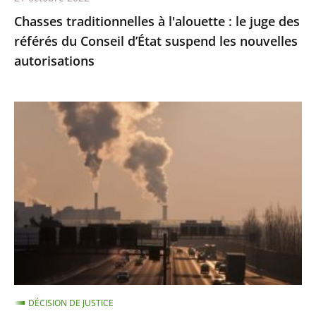
d’État
Chasses traditionnelles à l'alouette : le juge des
suspend
référés du Conseil d’État suspend les nouvelles
les
autorisations
nouvelles
autorisations
Pollution
de
l’air
:
le
Conseil
d'État
condamne
l’État
à
DÉCISION DE JUSTICE
payer