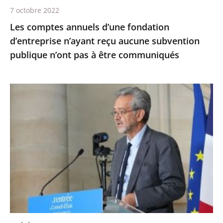
publique
7 octobre 2022
n’ont
Les comptes annuels d’une fondation
pas
d’entreprise n’ayant reçu aucune subvention
à
publique n’ont pas à être communiqués
être
communiqués
Le
Conseil
d’État,
la
maison
du
service
public
-
Première