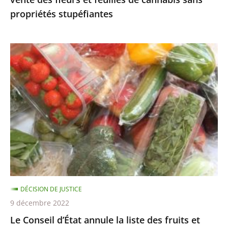
cannabis
propriétés stupéfiantes
sans
propriétés
stupéfiantes
Le
Conseil
d’État
annule
la
liste
des
fruits
et
légumes
DÉCISION DE JUSTICE
pouvant
9 décembre 2022
être
Le Conseil d’État annule la liste des fruits et
encore