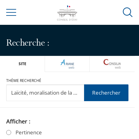
Ouvrir
Menu
la
modal
de
Recherche :
reche
ARIANEWEB
CONSILIA
SITE
THÈME RECHERCHÉ
Rechercher
Passer
Passer
Afficher :
les
les
Pertinence
filtres
filtres