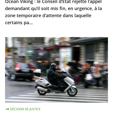
Ocean Viking : le Conseil d’État rejette l’appel
en
demandant qu’il soit mis fin, en urgence, à la
urgence,
zone temporaire d’attente dans laquelle
à
certains pa...
la
zone
Le
temporaire
contrôle
d’attente
technique
dans
des
laquelle
«
certains
deux-
pa...
roues
»
doit
être
DÉCISION DE JUSTICE
mis