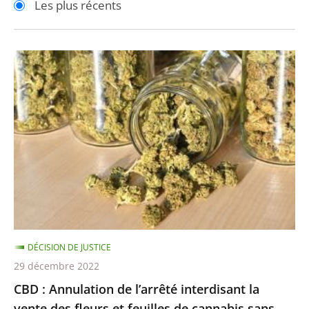
Les plus récents
pour
pour
arriver
arriver
après
avant
CBD
:
Annulation
de
l’arrêté
interdisant
la
vente
des
fleurs
DÉCISION DE JUSTICE
et
29 décembre 2022
feuilles
CBD : Annulation de l’arrêté interdisant la
de
vente des fleurs et feuilles de cannabis sans