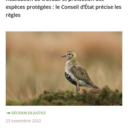
espèces protégées : le Conseil d’État précise les
les
règles
règles
Chasses
traditionnelles
des
oiseaux
:
les
autorisations
2021-
2022
sont
DÉCISION DE JUSTICE
illégales
23 novembre 2022