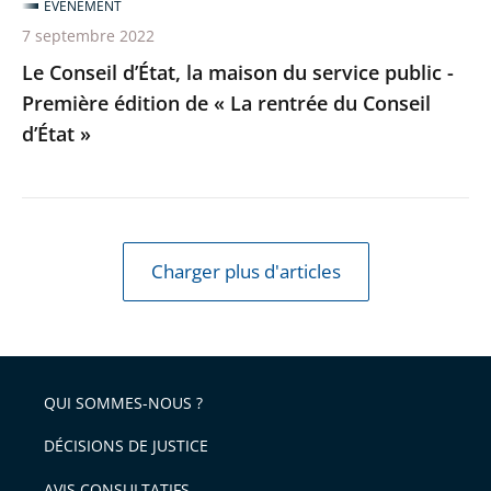
ÉVÉNEMENT
édition
7 septembre 2022
de
Le Conseil d’État, la maison du service public -
«
Première édition de « La rentrée du Conseil
La
d’État »
rentrée
du
Conseil
d’État
»
Charger plus d'articles
QUI SOMMES-NOUS ?
DÉCISIONS DE JUSTICE
AVIS CONSULTATIFS