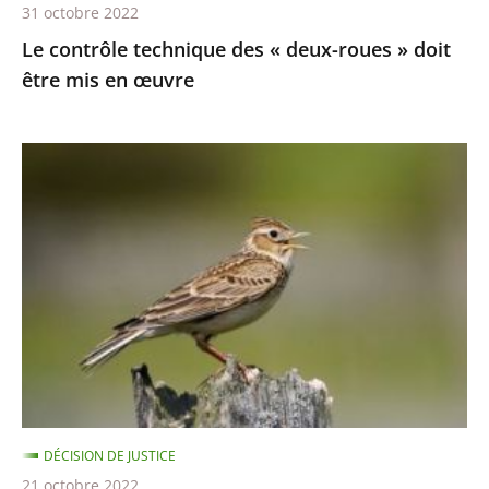
31 octobre 2022
en
Le contrôle technique des « deux-roues » doit
œuvre
être mis en œuvre
Chasses
traditionnelles
à
l'alouette
:
le
juge
des
référés
du
DÉCISION DE JUSTICE
Conseil
21 octobre 2022