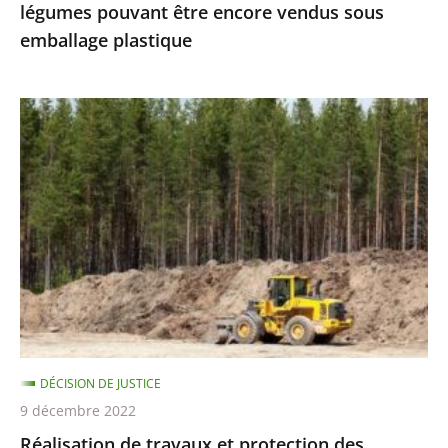
légumes pouvant être encore vendus sous
vendus
emballage plastique
sous
emballage
plastique
Réalisation
de
travaux
et
protection
des
espèces
protégées
:
le
DÉCISION DE JUSTICE
Conseil
9 décembre 2022
d’État
Réalisation de travaux et protection des
précise