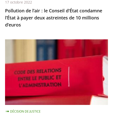
17 octobre 2022
deux
Pollution de l’air : le Conseil d'État condamne
astreintes
l’État à payer deux astreintes de 10 millions
de
d’euros
10
millions
d’euros
Les
comptes
annuels
d’une
fondation
d’entreprise
n’ayant
reçu
aucune
subvention
DÉCISION DE JUSTICE