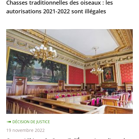
Chasses traditionnelles des oiseaux : les
autorisations 2021-2022 sont illégales
Ocean
Viking
:
le
Conseil
d’État
rejette
l’appel
demandant
qu’il
soit
DÉCISION DE JUSTICE
mis
19 novembre 2022
fin,