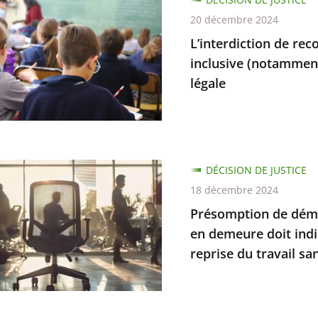
20 décembre 2024
L’interdiction de rec
inclusive (notamment
légale
e,
ts
e
e
e
ption
DÉCISION DE JUSTICE
ment
es
18 décembre 2024
tes
on
Présomption de démis
en demeure doit indi
)
reprise du travail san
on
gnement