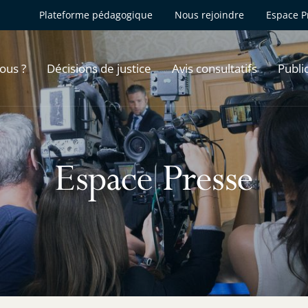
Plateforme pédagogique
Nous rejoindre
Espace P
ous ?
Décisions de justice
Avis consultatifs
Publi
Espace Presse