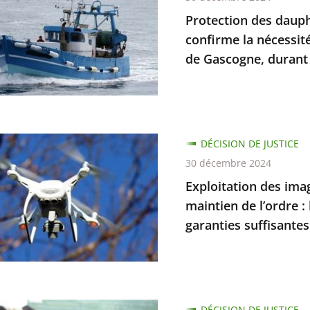
ts
s
Protection des dauphi
confirme la nécessit
de Gascogne, durant 
ins
tion
iale,
tion
DÉCISION DE JUSTICE
30 décembre 2024
e
Exploitation des ima
trées
maintien de l’ordre :
té
garanties suffisantes
ure
n
iction
DÉCISION DE JUSTICE