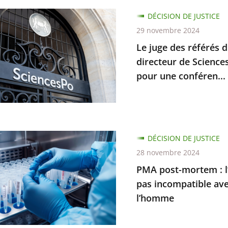
DÉCISION DE JUSTICE
29 novembre 2024
Le juge des référés d
directeur de Sciences
e
pour une conféren...
r
uences
d
DÉCISION DE JUSTICE
ce
28 novembre 2024
m
PMA post-mortem : l’i
pas incompatible ave
ction
l’homme
ur