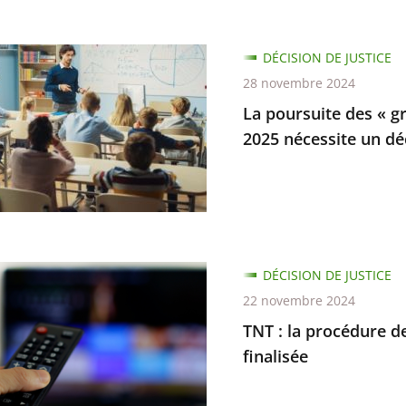
s
DÉCISION DE JUSTICE
se
te
28 novembre 2024
La poursuite des « gr
2025 nécessite un dé
tible
ion
s
ion
enne
DÉCISION DE JUSTICE
...
22 novembre 2024
TNT : la procédure d
e
ure
finalisée
n