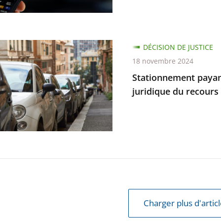
te
nement
DÉCISION DE JUSTICE
r
18 novembre 2024
e
Stationnement payant 
e
juridique du recours 
e
Charger plus d'artic