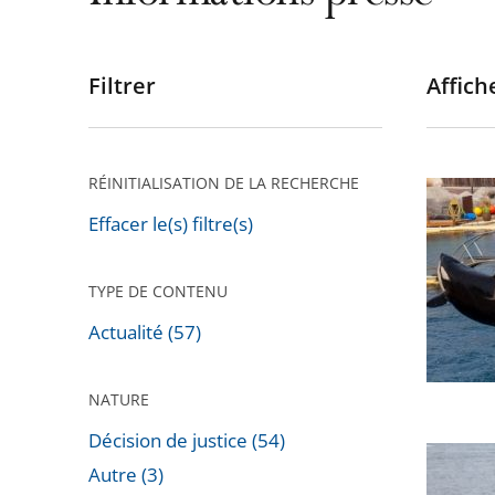
Filtrer
Affiche
Passer
les
filtres
pour
RÉINITIALISATION DE LA RECHERCHE
Cétacés
arriver
en
Effacer le(s) filtre(s)
après
captivit
:
TYPE DE CONTENU
la
Actualité (57)
législat
actuelle
NATURE
interdit
déjà
Décision de justice (54)
Protect
les
Autre (3)
des