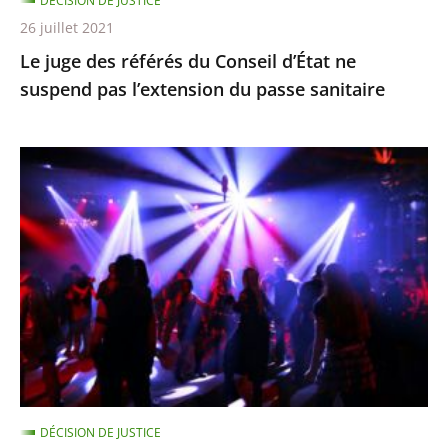
DÉCISION DE JUSTICE
l’extension
26 juillet 2021
du
Le juge des référés du Conseil d’État ne
passe
suspend pas l’extension du passe sanitaire
sanitaire
La
fermeture
des
discothèques
est
pour
l’instant
justifiée
car
ces
DÉCISION DE JUSTICE
établissements