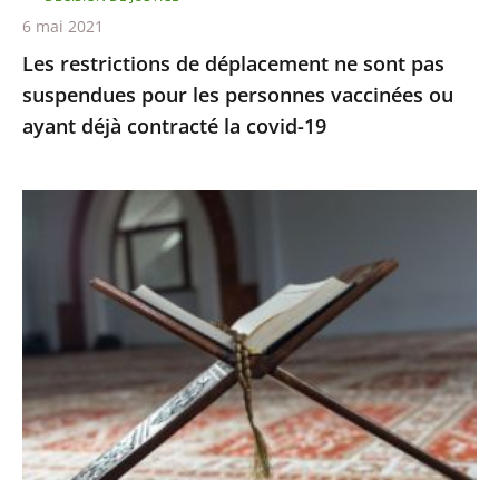
personnes
6 mai 2021
vaccinées
Les restrictions de déplacement ne sont pas
ou
suspendues pour les personnes vaccinées ou
ayant
ayant déjà contracté la covid-19
déjà
contracté
la
Le
covid-
juge
19
des
référés
rejette
la
demande
de
levée
du