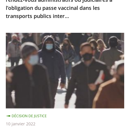
l’obligation
l’obligation du passe vaccinal dans les
du
transports publics inter...
passe
vaccinal
dans
Le
les
port
transports
du
publics
masque
inter...
ne
peut
être
imposé
en
extérieur
DÉCISION DE JUSTICE
qu’à
10 janvier 2022
certaines