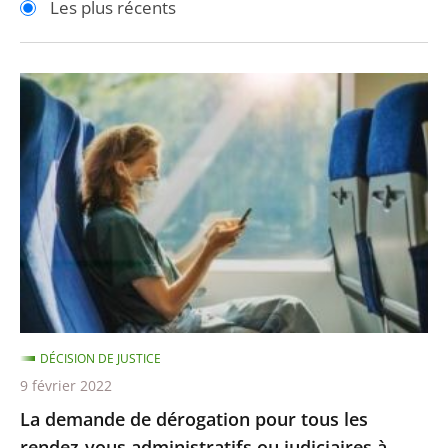
Les plus récents
pour
pour
arriver
arriver
après
avant
La
demande
de
dérogation
pour
tous
les
rendez-
vous
administratifs
DÉCISION DE JUSTICE
ou
9 février 2022
judiciaires
La demande de dérogation pour tous les
à
rendez-vous administratifs ou judiciaires à