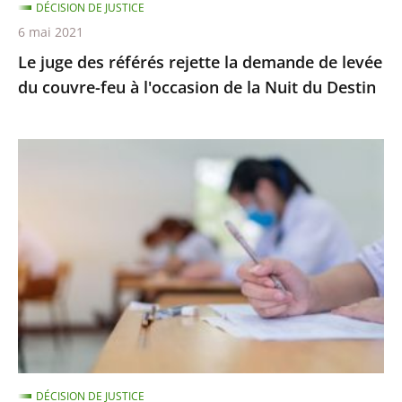
DÉCISION DE JUSTICE
couvre-
6 mai 2021
feu
Le juge des référés rejette la demande de levée
à
du couvre-feu à l'occasion de la Nuit du Destin
l'occasion
de
la
Épreuves
Nuit
de
du
BTS
Destin
:
le
juge
des
référés
ne
suspend
DÉCISION DE JUSTICE
pas