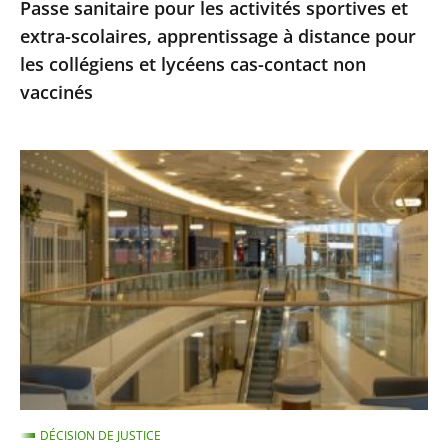
Passe sanitaire pour les activités sportives et
pour
extra-scolaires, apprentissage à distance pour
les
les collégiens et lycéens cas-contact non
collégiens
vaccinés
et
lycéens
cas-
Centres
contact
commerciaux
non
des
vaccinés
Alpes-
Maritimes
:
le
Conseil
d'État
ne
DÉCISION DE JUSTICE
suspend