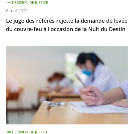
DÉCISION DE JUSTICE
couvre-
6 mai 2021
feu
Le juge des référés rejette la demande de levée
à
du couvre-feu à l'occasion de la Nuit du Destin
l'occasion
de
la
Épreuves
Nuit
de
du
BTS
Destin
:
le
juge
des
référés
ne
suspend
DÉCISION DE JUSTICE
pas