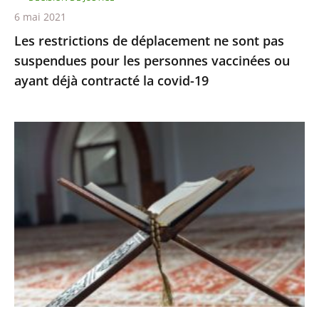
personnes
6 mai 2021
vaccinées
Les restrictions de déplacement ne sont pas
ou
suspendues pour les personnes vaccinées ou
ayant
ayant déjà contracté la covid-19
déjà
contracté
la
Le
covid-
juge
19
des
référés
rejette
la
demande
de
levée
du