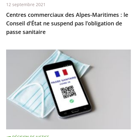
12 septembre 2021
pas
Centres commerciaux des Alpes-Maritimes : le
l’obligation
Conseil d'État ne suspend pas l’obligation de
de
passe sanitaire
passe
sanitaire
Le
juge
des
référés
du
Conseil
d’État
ne
suspend
pas