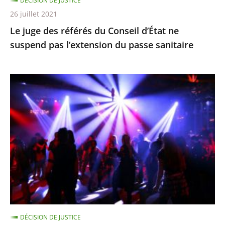
DÉCISION DE JUSTICE
l’extension
26 juillet 2021
du
Le juge des référés du Conseil d’État ne
passe
suspend pas l’extension du passe sanitaire
sanitaire
La
fermeture
des
discothèques
est
pour
l’instant
justifiée
car
ces
DÉCISION DE JUSTICE
établissements