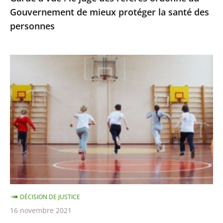
Gouvernement de mieux protéger la santé des
protéger
personnes
la
santé
des
Passe
personnes
sanitaire
pour
les
activités
sportives
et
extra-
scolaires,
apprentissage
DÉCISION DE JUSTICE
à
16 novembre 2021
distance