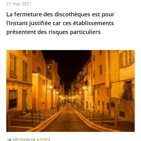
21 mai 2021
présentent
La fermeture des discothèques est pour
des
l’instant justifiée car ces établissements
risques
présentent des risques particuliers
particuliers
Les
restrictions
de
déplacement
ne
sont
pas
suspendues
pour
les
DÉCISION DE JUSTICE