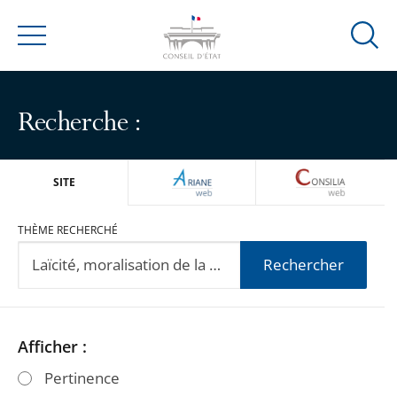
Ouvrir
Menu
la
modal
de
Recherche :
reche
ARIANEWEB
CONSILIA
SITE
THÈME RECHERCHÉ
Rechercher
Passer
Passer
Afficher :
les
les
Pertinence
filtres
filtres