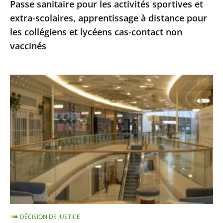
Passe sanitaire pour les activités sportives et
pour
extra-scolaires, apprentissage à distance pour
les
les collégiens et lycéens cas-contact non
collégiens
vaccinés
et
lycéens
cas-
Centres
contact
commerciaux
non
des
vaccinés
Alpes-
Maritimes
:
le
Conseil
d'État
ne
DÉCISION DE JUSTICE
suspend