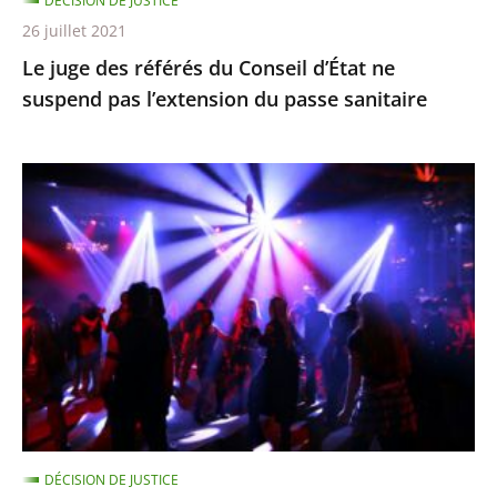
DÉCISION DE JUSTICE
l’extension
26 juillet 2021
du
Le juge des référés du Conseil d’État ne
passe
suspend pas l’extension du passe sanitaire
sanitaire
La
fermeture
des
discothèques
est
pour
l’instant
justifiée
car
ces
DÉCISION DE JUSTICE
établissements