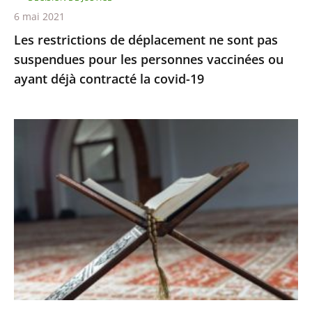
personnes
6 mai 2021
vaccinées
Les restrictions de déplacement ne sont pas
ou
suspendues pour les personnes vaccinées ou
ayant
ayant déjà contracté la covid-19
déjà
contracté
la
Le
covid-
juge
19
des
référés
rejette
la
demande
de
levée
du