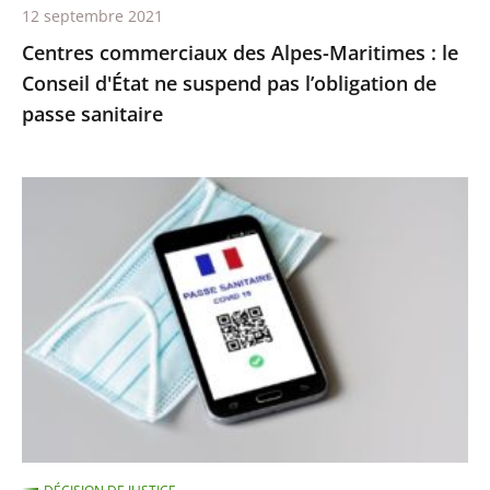
12 septembre 2021
pas
Centres commerciaux des Alpes-Maritimes : le
l’obligation
Conseil d'État ne suspend pas l’obligation de
de
passe sanitaire
passe
sanitaire
Le
juge
des
référés
du
Conseil
d’État
ne
suspend
pas