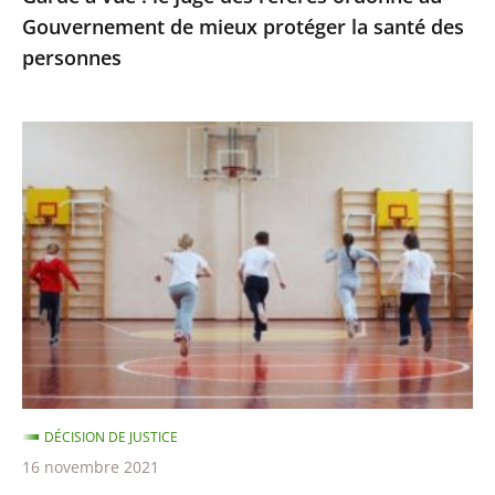
Gouvernement de mieux protéger la santé des
protéger
personnes
la
santé
des
Passe
personnes
sanitaire
pour
les
activités
sportives
et
extra-
scolaires,
apprentissage
DÉCISION DE JUSTICE
à
16 novembre 2021
distance