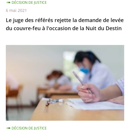
DÉCISION DE JUSTICE
couvre-
6 mai 2021
feu
Le juge des référés rejette la demande de levée
à
du couvre-feu à l'occasion de la Nuit du Destin
l'occasion
de
la
Épreuves
Nuit
de
du
BTS
Destin
:
le
juge
des
référés
ne
suspend
DÉCISION DE JUSTICE
pas