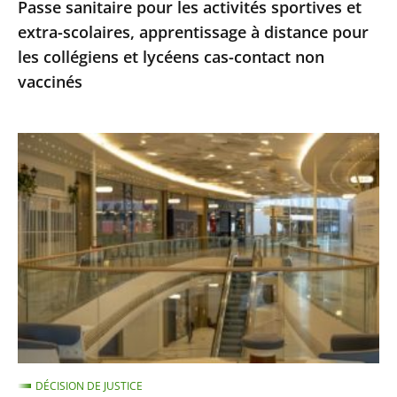
Passe sanitaire pour les activités sportives et
pour
extra-scolaires, apprentissage à distance pour
les
les collégiens et lycéens cas-contact non
collégiens
vaccinés
et
lycéens
cas-
Centres
contact
commerciaux
non
des
vaccinés
Alpes-
Maritimes
:
le
Conseil
d'État
ne
DÉCISION DE JUSTICE
suspend