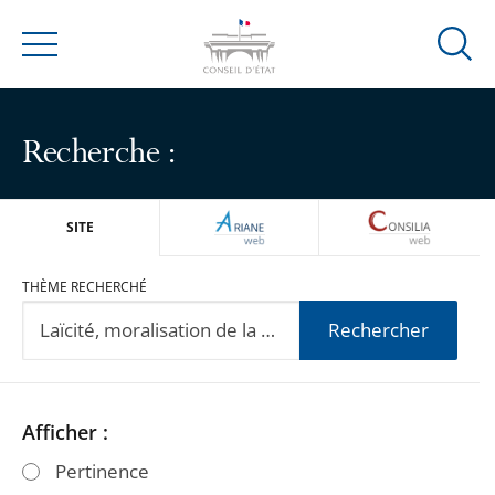
Ouvrir
Menu
la
modal
de
Recherche :
reche
ARIANEWEB
CONSILIA
SITE
THÈME RECHERCHÉ
Rechercher
Passer
Passer
Afficher :
les
les
Pertinence
filtres
filtres