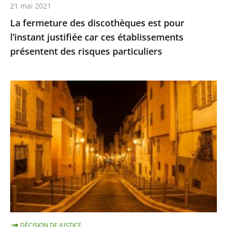
21 mai 2021
présentent
La fermeture des discothèques est pour
des
l’instant justifiée car ces établissements
risques
présentent des risques particuliers
particuliers
Les
restrictions
de
déplacement
ne
sont
pas
suspendues
pour
les
DÉCISION DE JUSTICE