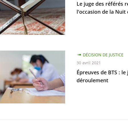
Le juge des référés 
es
l'occasion de la Nuit
de
té
s
DÉCISION DE JUSTICE
30 avril 2021
Épreuves de BTS : le
déroulement
on
d