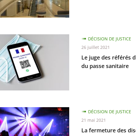
ns
DÉCISION DE JUSTICE
26 juillet 2021
d
Le juge des référés d
s
du passe sanitaire
ion
e
d
DÉCISION DE JUSTICE
ure
21 mai 2021
ion
La fermeture des disc