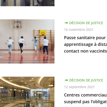
e
DÉCISION DE JUSTICE
e
16 novembre 2021
nement
Passe sanitaire pour 
apprentissage à dista
contact non vaccinés
r
es
s,
nes
DÉCISION DE JUSTICE
issage
ciaux
12 septembre 2021
Centres commerciaux 
e
suspend pas l’obligat
es