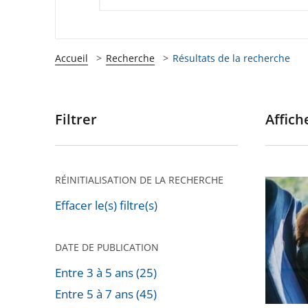
Accueil
Recherche
Résultats de la recherche
Filtrer
Affiche
Passer
les
filtres
pour
RÉINITIALISATION DE LA RECHERCHE
La
arriver
deman
Effacer le(s) filtre(s)
après
de
dérogat
DATE DE PUBLICATION
pour
Entre 3 à 5 ans (25)
tous
Entre 5 à 7 ans (45)
les