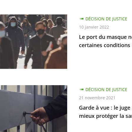
DÉCISION DE JUSTICE
ratifs
10 janvier 2022
Le port du masque ne
res
certaines conditions
ion
DÉCISION DE JUSTICE
ur
21 novembre 2021
rts
Garde à vue : le jug
es
mieux protéger la s
ons