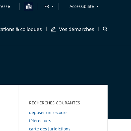
resse
FR
Accessibilité
cations & colloques
Vos démarches
Ouvrir
la
modale
de
recherche
AWEB
RECHERCHES COURANTES
déposer un recours
télérecours
carte des juridictions