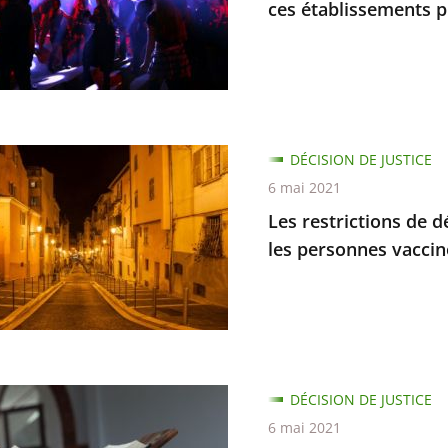
èques
ces établissements p
e
DÉCISION DE JUSTICE
ions
6 mai 2021
sements
Les restrictions de
ent
ement
les personnes vaccin
iers
dues
DÉCISION DE JUSTICE
6 mai 2021
nes