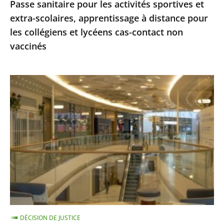
Passe sanitaire pour les activités sportives et
pour
extra-scolaires, apprentissage à distance pour
les
les collégiens et lycéens cas-contact non
collégiens
vaccinés
et
lycéens
cas-
Centres
contact
commerciaux
non
des
vaccinés
Alpes-
Maritimes
:
le
Conseil
d'État
ne
DÉCISION DE JUSTICE
suspend