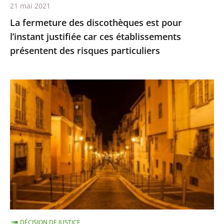
21 mai 2021
présentent
La fermeture des discothèques est pour
des
l’instant justifiée car ces établissements
risques
présentent des risques particuliers
particuliers
Les
restrictions
de
déplacement
ne
sont
pas
suspendues
pour
les
DÉCISION DE JUSTICE