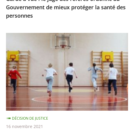
Gouvernement de mieux protéger la santé des
protéger
personnes
la
santé
des
Passe
personnes
sanitaire
pour
les
activités
sportives
et
extra-
scolaires,
apprentissage
DÉCISION DE JUSTICE
à
16 novembre 2021
distance