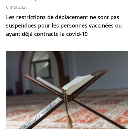
personnes
6 mai 2021
vaccinées
Les restrictions de déplacement ne sont pas
ou
suspendues pour les personnes vaccinées ou
ayant
ayant déjà contracté la covid-19
déjà
contracté
la
Le
covid-
juge
19
des
référés
rejette
la
demande
de
levée
du