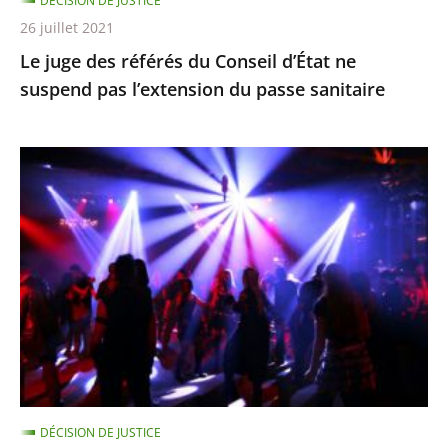
DÉCISION DE JUSTICE
l’extension
26 juillet 2021
du
Le juge des référés du Conseil d’État ne
passe
suspend pas l’extension du passe sanitaire
sanitaire
La
fermeture
des
discothèques
est
pour
l’instant
justifiée
car
ces
DÉCISION DE JUSTICE
établissements