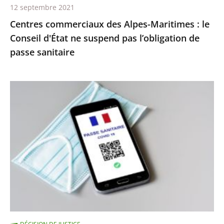
12 septembre 2021
pas
Centres commerciaux des Alpes-Maritimes : le
l’obligation
Conseil d'État ne suspend pas l’obligation de
de
passe sanitaire
passe
sanitaire
Le
juge
des
référés
du
Conseil
d’État
ne
suspend
pas