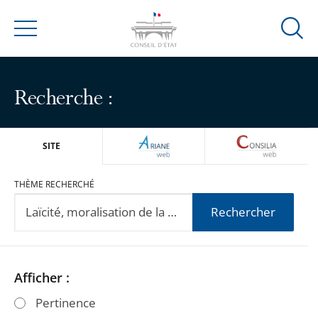
Ouvrir
Menu
la
modal
de
Recherche :
reche
ARIANEWEB
CONSILIA
SITE
THÈME RECHERCHÉ
Rechercher
Passer
Passer
Afficher :
les
les
Pertinence
filtres
filtres