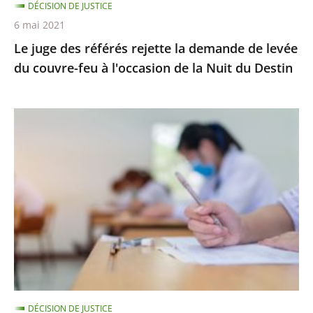
DÉCISION DE JUSTICE
couvre-
6 mai 2021
feu
Le juge des référés rejette la demande de levée
à
du couvre-feu à l'occasion de la Nuit du Destin
l'occasion
de
la
Épreuves
Nuit
de
du
BTS
Destin
:
le
juge
des
référés
ne
suspend
DÉCISION DE JUSTICE
pas