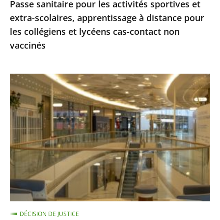
Passe sanitaire pour les activités sportives et
pour
extra-scolaires, apprentissage à distance pour
les
les collégiens et lycéens cas-contact non
collégiens
vaccinés
et
lycéens
cas-
Centres
contact
commerciaux
non
des
vaccinés
Alpes-
Maritimes
:
le
Conseil
d'État
ne
DÉCISION DE JUSTICE
suspend