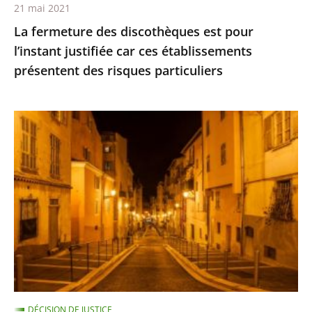
21 mai 2021
présentent
La fermeture des discothèques est pour
des
l’instant justifiée car ces établissements
risques
présentent des risques particuliers
particuliers
Les
restrictions
de
déplacement
ne
sont
pas
suspendues
pour
les
DÉCISION DE JUSTICE