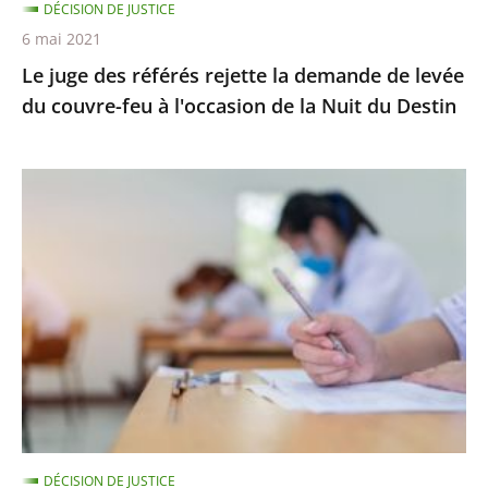
DÉCISION DE JUSTICE
couvre-
6 mai 2021
feu
Le juge des référés rejette la demande de levée
à
du couvre-feu à l'occasion de la Nuit du Destin
l'occasion
de
la
Épreuves
Nuit
de
du
BTS
Destin
:
le
juge
des
référés
ne
suspend
DÉCISION DE JUSTICE
pas