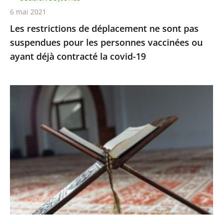
personnes
6 mai 2021
vaccinées
Les restrictions de déplacement ne sont pas
ou
suspendues pour les personnes vaccinées ou
ayant
ayant déjà contracté la covid-19
déjà
contracté
la
Le
covid-
juge
19
des
référés
rejette
la
demande
de
levée
du