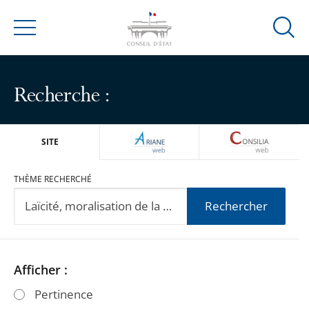
Ouvrir
Menu
la
modal
de
Recherche :
reche
ARIANEWEB
CONSILIA
SITE
THÈME RECHERCHÉ
Rechercher
Passer
Passer
Afficher :
les
les
Pertinence
filtres
filtres