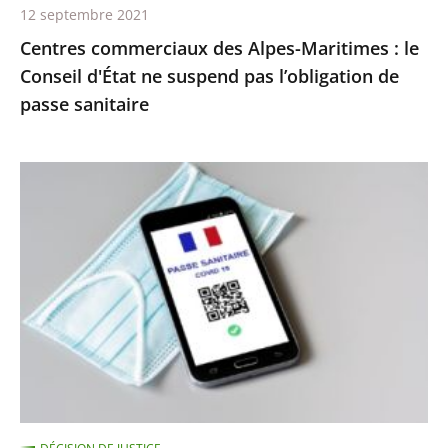
12 septembre 2021
pas
Centres commerciaux des Alpes-Maritimes : le
l’obligation
Conseil d'État ne suspend pas l’obligation de
de
passe sanitaire
passe
sanitaire
Le
juge
des
référés
du
Conseil
d’État
ne
suspend
pas