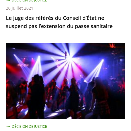
DÉCISION DE JUSTICE
l’extension
26 juillet 2021
du
Le juge des référés du Conseil d’État ne
passe
suspend pas l’extension du passe sanitaire
sanitaire
La
fermeture
des
discothèques
est
pour
l’instant
justifiée
car
ces
DÉCISION DE JUSTICE
établissements