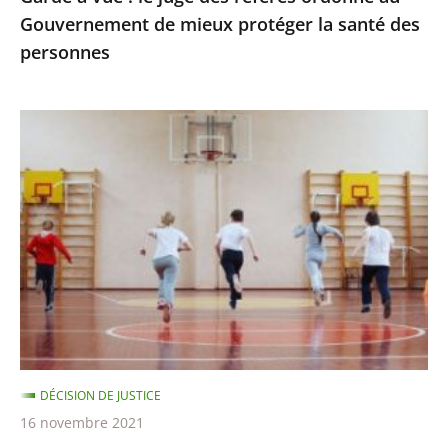
Gouvernement de mieux protéger la santé des
protéger
personnes
la
santé
des
Passe
personnes
sanitaire
pour
les
activités
sportives
et
extra-
scolaires,
apprentissage
DÉCISION DE JUSTICE
à
16 novembre 2021
distance