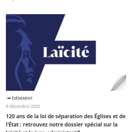
120
ans
de
la
loi
de
séparation
des
Églises
et
ÉVÉNEMENT
de
9 décembre 2025
l'État
120 ans de la loi de séparation des Églises et de
:
l'État : retrouvez notre dossier spécial sur la
retrouvez