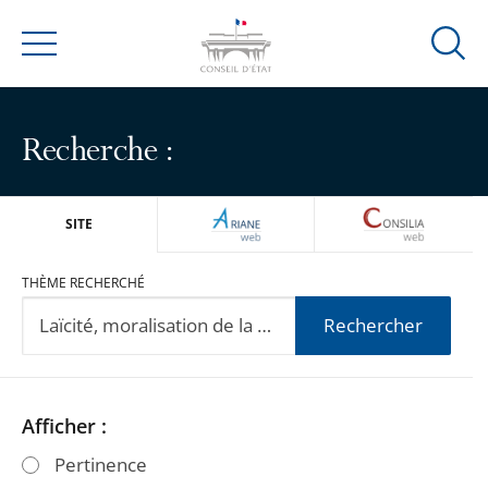
Ouvrir
Menu
la
modal
de
Recherche :
reche
ARIANEWEB
CONSILIA
SITE
THÈME RECHERCHÉ
Rechercher
Passer
Passer
Afficher :
les
les
Pertinence
filtres
filtres