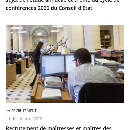
du
conférences 2026 du Conseil d'État
cycle
de
Recrutement
conférences
de
2026
maîtresses
du
et
Conseil
maîtres
d'État
des
requêtes
en
service
extraordinaire
sur
RECRUTEMENT
2026
11 décembre 2025
Recrutement de maîtresses et maîtres des