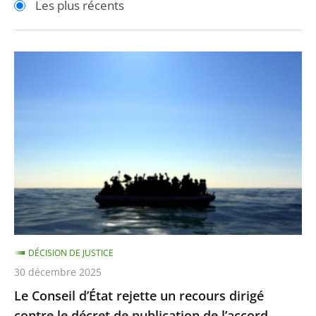
Les plus récents
pour
pour
arriver
arriver
après
avant
Le
Conseil
d’État
rejette
un
recours
dirigé
contre
le
décret
DÉCISION DE JUSTICE
de
30 décembre 2025
publication
Le Conseil d’État rejette un recours dirigé
de
contre le décret de publication de l’accord