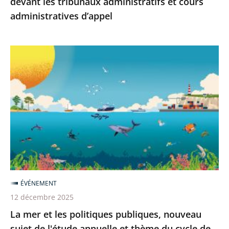
devant les tribunaux administratifs et cours
administratives
administratives d’appel
d’appel
La
mer
et
les
politiques
publiques,
nouveau
sujet
de
l'étude
ÉVÉNEMENT
annuelle
12 décembre 2025
et
La mer et les politiques publiques, nouveau
thème
sujet de l'étude annuelle et thème du cycle de