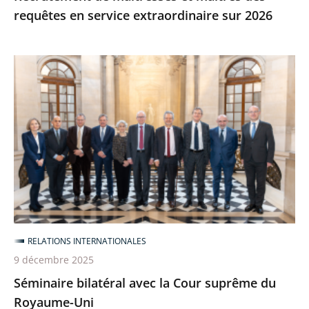
requêtes en service extraordinaire sur 2026
Séminaire
bilatéral
avec
la
Cour
suprême
du
Royaume-
Uni
RELATIONS INTERNATIONALES
9 décembre 2025
Séminaire bilatéral avec la Cour suprême du
Royaume-Uni