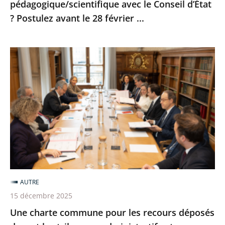
pédagogique/scientifique avec le Conseil d’État
avant
? Postulez avant le 28 février ...
le
28
février
Une
...
charte
commune
pour
les
recours
déposés
devant
les
tribunaux
AUTRE
administratifs
15 décembre 2025
et
Une charte commune pour les recours déposés
cours