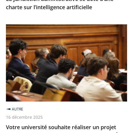
charte sur l’intelligence artificielle
Votre
université
souhaite
réaliser
un
projet
pédagogique/scientifique
avec
le
Conseil
AUTRE
d’État
16 décembre 2025
?
Votre université souhaite réaliser un projet
Postulez