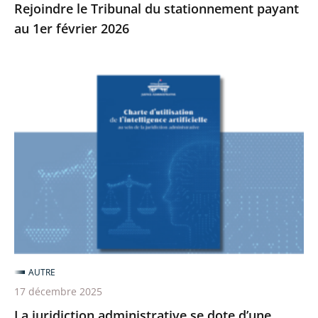
Rejoindre le Tribunal du stationnement payant
au 1er février 2026
La
juridiction
administrative
se
dote
d’une
charte
sur
l’intelligence
artificielle
AUTRE
17 décembre 2025
La juridiction administrative se dote d’une