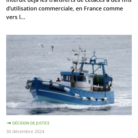
à
d’utilisation commerciale, en France comme
des
vers l...
fins
d’utilisation
commerciale,
Protection
en
des
France
dauphins
comme
et
vers
des
l...
marsouins
:
le
Conseil
d’État
DÉCISION DE JUSTICE
confirme
30 décembre 2024
la