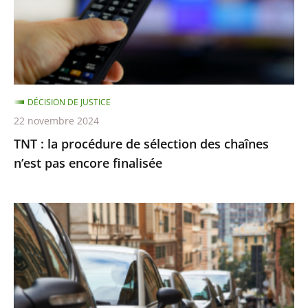
sélection
des
chaînes
n’est
pas
DÉCISION DE JUSTICE
encore
22 novembre 2024
finalisée
TNT : la procédure de sélection des chaînes
n’est pas encore finalisée
Stationnement
payant
:
le
Conseil
d’État