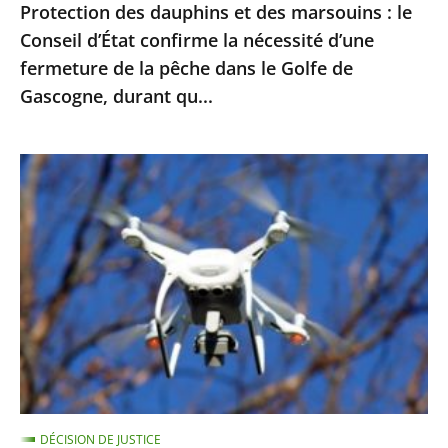
Protection des dauphins et des marsouins : le
nécessité
Conseil d’État confirme la nécessité d’une
d’une
fermeture de la pêche dans le Golfe de
fermeture
Gascogne, durant qu...
de
la
pêche
Exploitation
dans
des
le
images
Golfe
enregistrées
de
par
Gascogne,
drones
durant
pour
qu...
le
maintien
de
DÉCISION DE JUSTICE
l’ordre