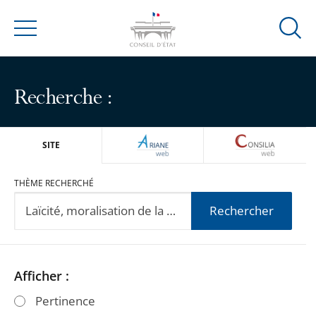
Ouvrir
Menu
la
modal
de
Recherche :
reche
ARIANEWEB
CONSILIA
SITE
THÈME RECHERCHÉ
Rechercher
Passer
Passer
Afficher :
les
les
Pertinence
filtres
filtres