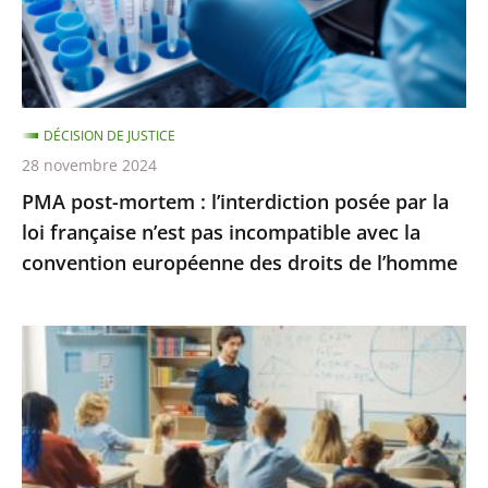
salle
par
pour
la
une
loi
conféren...
française
DÉCISION DE JUSTICE
n’est
28 novembre 2024
pas
PMA post-mortem : l’interdiction posée par la
incompatible
loi française n’est pas incompatible avec la
avec
convention européenne des droits de l’homme
la
convention
européenne
La
des
poursuite
droits
des
de
«
l’homme
groupes