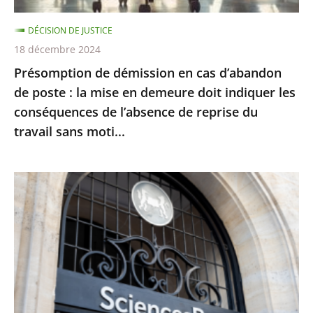
la
DÉCISION DE JUSTICE
mise
18 décembre 2024
en
Présomption de démission en cas d’abandon
demeure
de poste : la mise en demeure doit indiquer les
doit
conséquences de l’absence de reprise du
indiquer
travail sans moti...
les
conséquences
de
Le
l’absence
juge
de
des
reprise
référés
du
du
travail
Conseil
sans
d’État
moti...