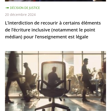
(notamment
DÉCISION DE JUSTICE
le
20 décembre 2024
point
L’interdiction de recourir à certains éléments
médian)
de l’écriture inclusive (notamment le point
pour
médian) pour l’enseignement est légale
l’enseignement
est
légale
Présomption
de
démission
en
cas
d’abandon
de
poste
: