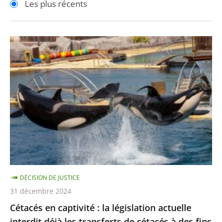
Les plus récents
pour
pour
arriver
arriver
après
avant
Cétacés
en
captivité
:
la
législation
actuelle
interdit
déjà
les
DÉCISION DE JUSTICE
transferts
31 décembre 2024
de
Cétacés en captivité : la législation actuelle
cétacés
interdit déjà les transferts de cétacés à des fins