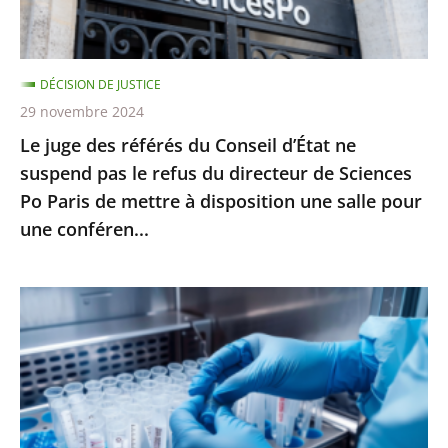
ne
suspend
pas
DÉCISION DE JUSTICE
le
29 novembre 2024
refus
Le juge des référés du Conseil d’État ne
du
suspend pas le refus du directeur de Sciences
directeur
Po Paris de mettre à disposition une salle pour
de
une conféren...
Sciences
Po
Paris
PMA
de
post-
mettre
mortem
à
:
disposition
l’interdiction
une
posée