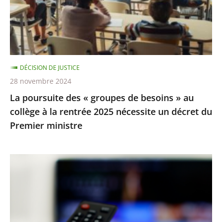
de
besoins
»
au
collège
DÉCISION DE JUSTICE
à
28 novembre 2024
la
La poursuite des « groupes de besoins » au
rentrée
collège à la rentrée 2025 nécessite un décret du
2025
Premier ministre
nécessite
un
décret
TNT
du
:
Premier
la
ministre
procédure
de