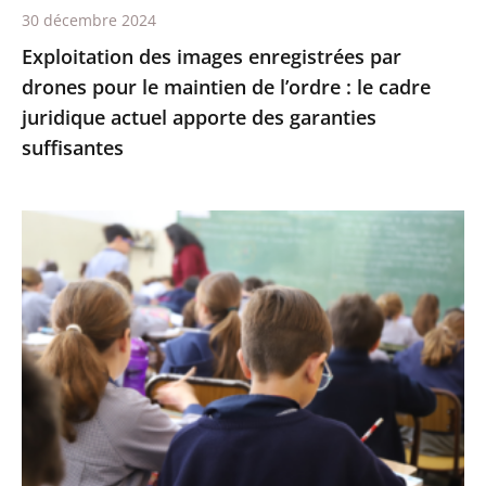
30 décembre 2024
:
Exploitation des images enregistrées par
le
drones pour le maintien de l’ordre : le cadre
cadre
juridique actuel apporte des garanties
juridique
suffisantes
actuel
apporte
des
L’interdiction
garanties
de
suffisantes
recourir
à
certains
éléments
de
l’écriture
inclusive