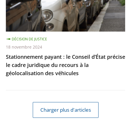
précise
le
cadre
juridique
DÉCISION DE JUSTICE
du
18 novembre 2024
recours
Stationnement payant : le Conseil d’État précise
à
le cadre juridique du recours à la
la
géolocalisation des véhicules
géolocalisation
des
véhicules
Charger plus d'articles