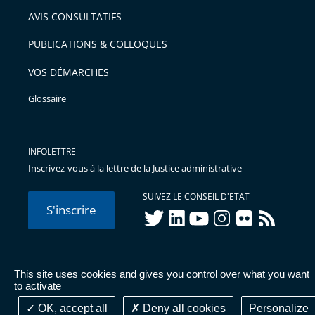
AVIS CONSULTATIFS
PUBLICATIONS & COLLOQUES
VOS DÉMARCHES
Glossaire
INFOLETTRE
Inscrivez-vous à la lettre de la Justice administrative
SUIVEZ LE CONSEIL D'ETAT
S'inscrire
twitter
linkedIn
youtube
instagram
flickr
rss
This site uses cookies and gives you control over what you want
© Conseil d'État 2026 -
Mentions légales
-
Cookies
-
Données
to activate
personnelles
-
Publications administratives
-
Accessibilité :
partiellement conforme
OK, accept all
Deny all cookies
Personalize