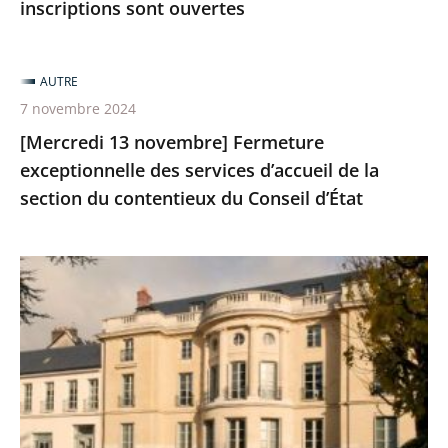
inscriptions sont ouvertes
AUTRE
7 novembre 2024
[Mercredi 13 novembre] Fermeture
exceptionnelle des services d’accueil de la
section du contentieux du Conseil d’État
Un
mois,
une
juridiction
:
le
tribunal