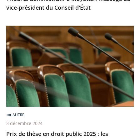
vice-président du Conseil d'État
Prix
de
thèse
en
droit
public
2025
:
les
inscriptions
AUTRE
sont
3 décembre 2024
ouvertes
Prix de thèse en droit public 2025 : les