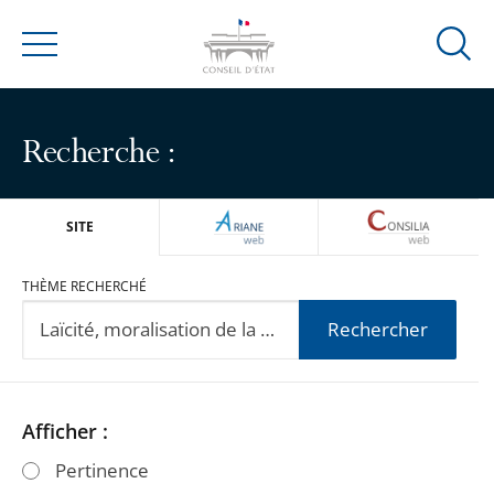
Ouvrir
Menu
la
modal
de
Recherche :
reche
ARIANEWEB
CONSILIA
SITE
THÈME RECHERCHÉ
Rechercher
Passer
Passer
Afficher :
les
les
Pertinence
filtres
filtres