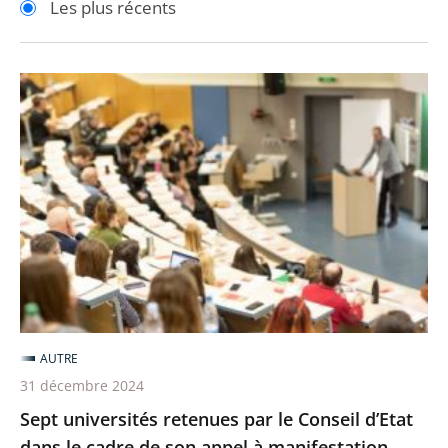
Les plus récents
pour
pour
arriver
arriver
après
avant
Sept
universités
retenues
par
le
Conseil
d’Etat
dans
le
cadre
AUTRE
de
31 décembre 2024
son
Sept universités retenues par le Conseil d’Etat
appel
dans le cadre de son appel à manifestation