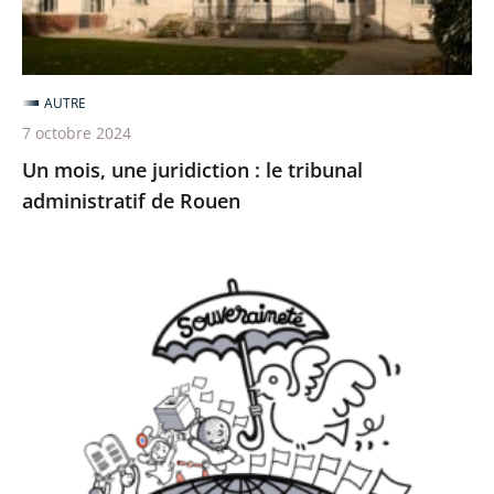
administratif
de
Rouen
AUTRE
7 octobre 2024
Un mois, une juridiction : le tribunal
administratif de Rouen
Étude
annuelle
2024
«
La
souveraineté
»