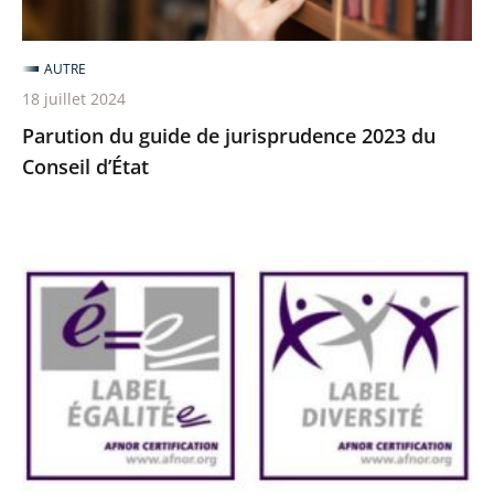
d’État
AUTRE
18 juillet 2024
Parution du guide de jurisprudence 2023 du
Conseil d’État
Le
Conseil
d’Etat
et
les
53
autres
juridictions
administratives