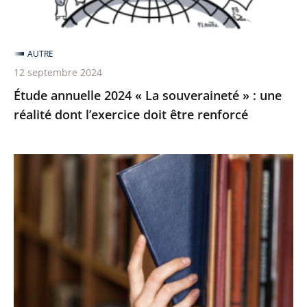
:
une
réalité
AUTRE
dont
12 septembre 2024
l’exercice
Étude annuelle 2024 « La souveraineté » : une
doit
réalité dont l’exercice doit être renforcé
être
renforcé
Parution
du
guide
de
jurisprudence
2023
du
Conseil