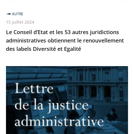
obtiennent
AUTRE
le
15 juillet 2024
renouvellement
Le Conseil d’Etat et les 53 autres juridictions
des
administratives obtiennent le renouvellement
labels
des labels Diversité et Egalité
Diversité
et
Egalité
Parution
du
nouveau
numéro
de
la
Lettre
de