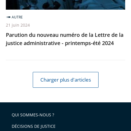
la
justice
AUTRE
administrative
21 juin 2024
-
Parution du nouveau numéro de la Lettre de la
printemps-
justice administrative - printemps-été 2024
été
2024
Charger plus d'articles
QUI SOMMES-NOUS ?
DÉCISIONS DE JUSTICE