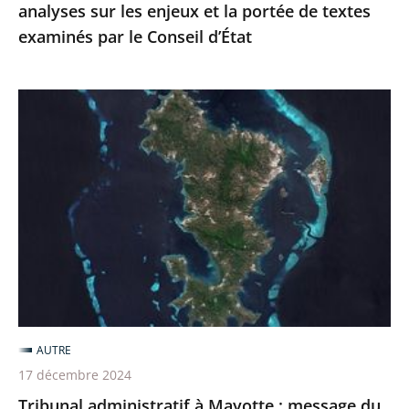
analyses sur les enjeux et la portée de textes
portée
examinés par le Conseil d’État
de
textes
examinés
Tribunal
par
administratif
le
à
Conseil
Mayotte
d’État
:
message
du
vice-
président
du
AUTRE
Conseil
17 décembre 2024
d'État
Tribunal administratif à Mayotte : message du