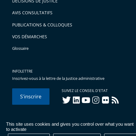
DÉCISIONS DE JUSTICE
AVIS CONSULTATIFS
PUBLICATIONS & COLLOQUES
VOS DÉMARCHES
Glossaire
INFOLETTRE
Inscrivez-vous à la lettre de la Justice administrative
SUIVEZ LE CONSEIL D'ETAT
S'inscrire
twitter
linkedIn
youtube
instagram
flickr
rss
This site uses cookies and gives you control over what you want
© Conseil d'État 2026 -
Mentions légales
-
Cookies
-
Données
to activate
personnelles
-
Publications administratives
-
Accessibilité :