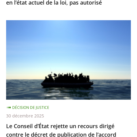
en l’état actuel de la loi, pas autorisé
en
l’état
actuel
Le
de
Conseil
la
d’État
loi,
rejette
pas
un
autorisé
recours
dirigé
contre
le
décret
DÉCISION DE JUSTICE
de
30 décembre 2025
publication
Le Conseil d’État rejette un recours dirigé
de
contre le décret de publication de l’accord
l’accord