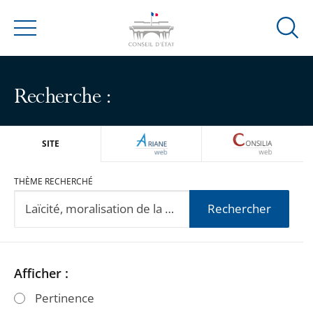
Ouvrir
Menu
la
modal
de
Recherche :
reche
ARIANEWEB
CONSILIA
SITE
THÈME RECHERCHÉ
Rechercher
Passer
Passer
Afficher :
les
les
Pertinence
filtres
filtres