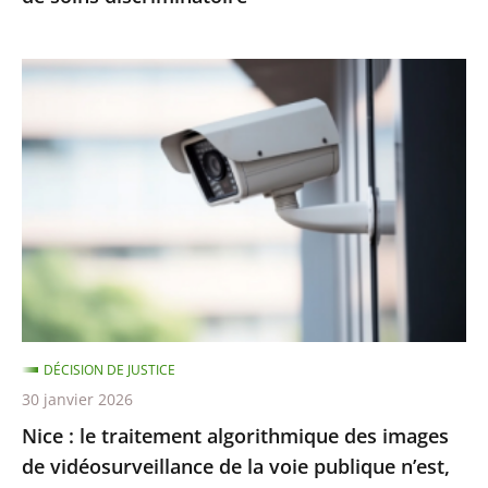
Nice
:
le
traitement
algorithmique
des
images
de
vidéosurveillance
de
DÉCISION DE JUSTICE
la
30 janvier 2026
voie
Nice : le traitement algorithmique des images
publique
de vidéosurveillance de la voie publique n’est,
n’est,