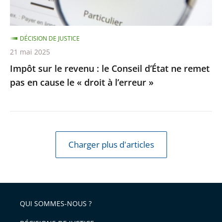
ne
remet
DÉCISION DE JUSTICE
pas
21 mai 2025
en
Impôt sur le revenu : le Conseil d’État ne remet
cause
pas en cause le « droit à l’erreur »
le
«
droit
à
l’erreur
Charger plus d'articles
»
QUI SOMMES-NOUS ?