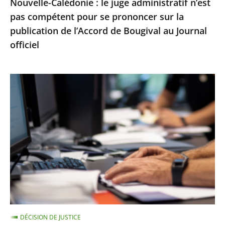
Nouvelle-Calédonie : le juge administratif n’est
sur
pas compétent pour se prononcer sur la
la
publication de l’Accord de Bougival au Journal
publication
officiel
de
l’Accord
de
Le
Bougival
Conseil
au
d’État
Journal
rejette
officiel
un
recours
contre
la
suspension
d’une
DÉCISION DE JUSTICE
note