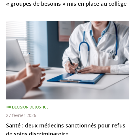
« groupes de besoins » mis en place au collège
mis
en
place
Santé
au
:
collège
deux
médecins
sanctionnés
pour
refus
de
soins
discriminatoire
DÉCISION DE JUSTICE
27 février 2026
Santé : deux médecins sanctionnés pour refus
de soins discriminatoire