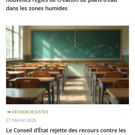
d’eau
dans les zones humides
dans
les
zones
Le
humides
Conseil
d’État
rejette
des
recours
contre
les
«
groupes
DÉCISION DE JUSTICE
de
27 février 2026
besoins
Le Conseil d’État rejette des recours contre les
»