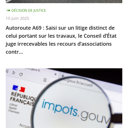
celui
DÉCISION DE JUSTICE
portant
10 juin 2025
sur
Autoroute A69 : Saisi sur un litige distinct de
les
celui portant sur les travaux, le Conseil d’État
travaux,
juge irrecevables les recours d’associations
le
contr...
Conseil
d’État
juge
Impôt
irrecevables
sur
les
le
recours
revenu
d’associations
:
contr...
le
Conseil
d’État