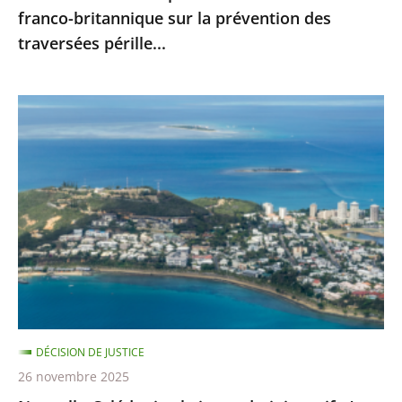
franco-britannique sur la prévention des
franco-
traversées pérille...
britannique
sur
la
Nouvelle-
prévention
Calédonie
des
:
traversées
le
pérille...
juge
administratif
n’est
pas
compétent
pour
DÉCISION DE JUSTICE
se
26 novembre 2025
prononcer