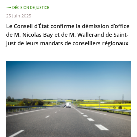
Nicolas
DÉCISION DE JUSTICE
Bay
25 juin 2025
et
Le Conseil d’État confirme la démission d’office
de
de M. Nicolas Bay et de M. Wallerand de Saint-
M.
Just de leurs mandats de conseillers régionaux
Wallerand
de
Saint-
Autoroute
Just
A69
de
:
leurs
Saisi
mandats
sur
de
un
conseillers
litige
régionaux
distinct
de