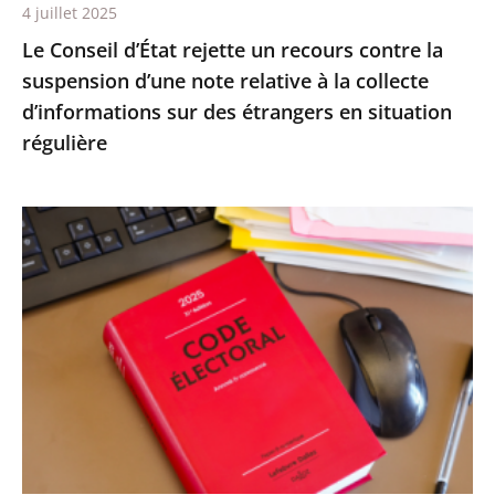
4 juillet 2025
relative
Le Conseil d’État rejette un recours contre la
à
suspension d’une note relative à la collecte
la
d’informations sur des étrangers en situation
collecte
régulière
d’informations
sur
des
Le
étrangers
Conseil
en
d’État
situation
confirme
régulière
la
démission
d’office
de
M.