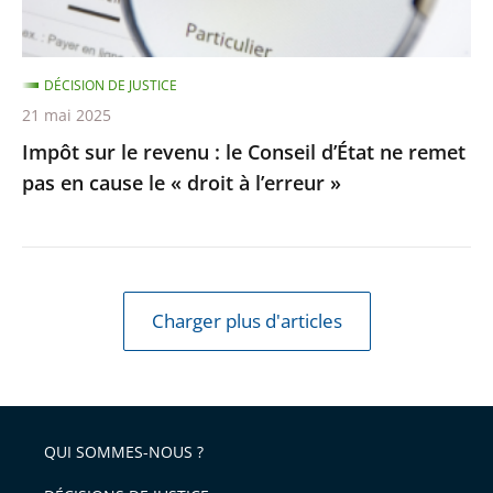
ne
remet
DÉCISION DE JUSTICE
pas
21 mai 2025
en
Impôt sur le revenu : le Conseil d’État ne remet
cause
pas en cause le « droit à l’erreur »
le
«
droit
à
l’erreur
Charger plus d'articles
»
QUI SOMMES-NOUS ?