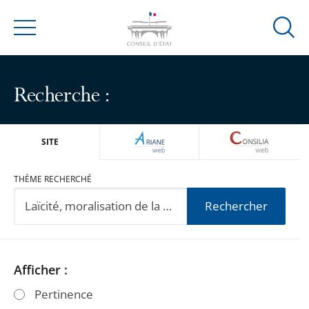
Ouvrir
Menu
la
modal
de
Recherche :
reche
ARIANEWEB
CONSILIA
SITE
THÈME RECHERCHÉ
Rechercher
Passer
Passer
Afficher :
les
les
Pertinence
filtres
filtres