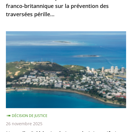
franco-britannique sur la prévention des
franco-
traversées pérille...
britannique
sur
la
Nouvelle-
prévention
Calédonie
des
:
traversées
le
pérille...
juge
administratif
n’est
pas
compétent
pour
DÉCISION DE JUSTICE
se
26 novembre 2025
prononcer