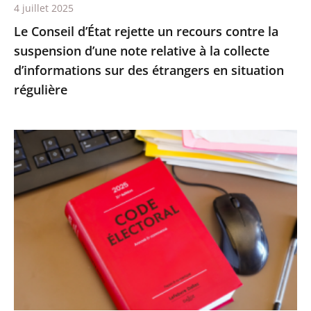
4 juillet 2025
relative
Le Conseil d’État rejette un recours contre la
à
suspension d’une note relative à la collecte
la
d’informations sur des étrangers en situation
collecte
régulière
d’informations
sur
des
Le
étrangers
Conseil
en
d’État
situation
confirme
régulière
la
démission
d’office
de
M.