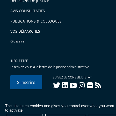
DÉCISIONS DE JUSTICE
AVIS CONSULTATIFS
PUBLICATIONS & COLLOQUES
VOS DÉMARCHES
Glossaire
INFOLETTRE
Inscrivez-vous à la lettre de la Justice administrative
SUIVEZ LE CONSEIL D'ETAT
S'inscrire
twitter
linkedIn
youtube
instagram
flickr
rss
This site uses cookies and gives you control over what you want
© Conseil d'État 2026 -
Mentions légales
-
Cookies
-
Données
to activate
personnelles
-
Publications administratives
-
Accessibilité :