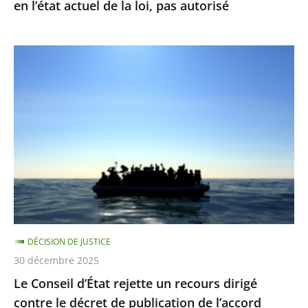
en l’état actuel de la loi, pas autorisé
en
l’état
actuel
Le
de
Conseil
la
d’État
loi,
rejette
pas
un
autorisé
recours
dirigé
contre
le
décret
DÉCISION DE JUSTICE
de
30 décembre 2025
publication
Le Conseil d’État rejette un recours dirigé
de
contre le décret de publication de l’accord
l’accord