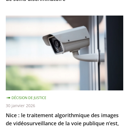
Nice
:
le
traitement
algorithmique
des
images
de
vidéosurveillance
de
DÉCISION DE JUSTICE
la
30 janvier 2026
voie
Nice : le traitement algorithmique des images
publique
de vidéosurveillance de la voie publique n’est,
n’est,