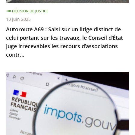
celui
DÉCISION DE JUSTICE
portant
10 juin 2025
sur
Autoroute A69 : Saisi sur un litige distinct de
les
celui portant sur les travaux, le Conseil d’État
travaux,
juge irrecevables les recours d’associations
le
contr...
Conseil
d’État
juge
Impôt
irrecevables
sur
les
le
recours
revenu
d’associations
:
contr...
le
Conseil
d’État