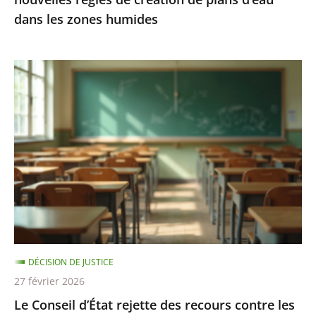
d’eau
dans les zones humides
dans
les
zones
Le
humides
Conseil
d’État
rejette
des
recours
contre
les
«
groupes
DÉCISION DE JUSTICE
de
27 février 2026
besoins
Le Conseil d’État rejette des recours contre les
»