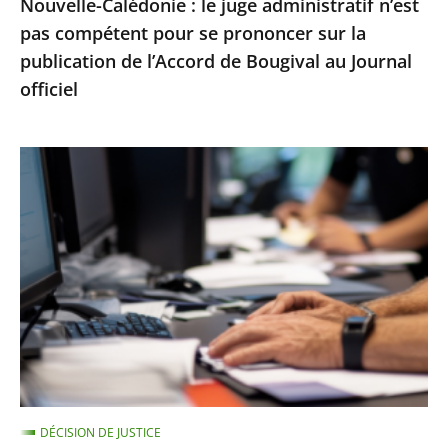
Nouvelle-Calédonie : le juge administratif n’est
sur
pas compétent pour se prononcer sur la
la
publication de l’Accord de Bougival au Journal
publication
officiel
de
l’Accord
de
Le
Bougival
Conseil
au
d’État
Journal
rejette
officiel
un
recours
contre
la
suspension
d’une
DÉCISION DE JUSTICE
note