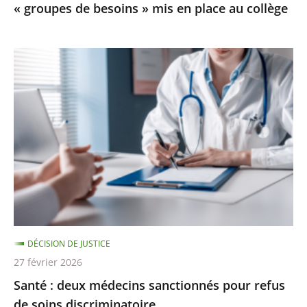
« groupes de besoins » mis en place au collège
mis
en
place
Santé
au
:
collège
deux
médecins
sanctionnés
pour
refus
de
soins
discriminatoire
DÉCISION DE JUSTICE
27 février 2026
Santé : deux médecins sanctionnés pour refus
de soins discriminatoire