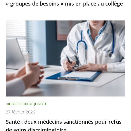
« groupes de besoins » mis en place au collège
mis
en
place
Santé
au
:
collège
deux
médecins
sanctionnés
pour
refus
de
soins
discriminatoire
DÉCISION DE JUSTICE
27 février 2026
Santé : deux médecins sanctionnés pour refus
de soins discriminatoire