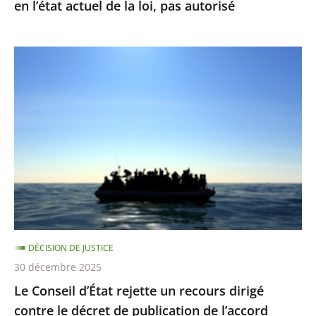
en l’état actuel de la loi, pas autorisé
en
l’état
actuel
Le
de
Conseil
la
d’État
loi,
rejette
pas
un
autorisé
recours
dirigé
contre
le
décret
DÉCISION DE JUSTICE
de
30 décembre 2025
publication
Le Conseil d’État rejette un recours dirigé
de
contre le décret de publication de l’accord
l’accord