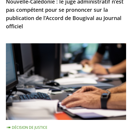
Nouvelle-Calédonie : le juge administratif n’est
sur
pas compétent pour se prononcer sur la
la
publication de l’Accord de Bougival au Journal
publication
officiel
de
l’Accord
de
Le
Bougival
Conseil
au
d’État
Journal
rejette
officiel
un
recours
contre
la
suspension
d’une
DÉCISION DE JUSTICE
note