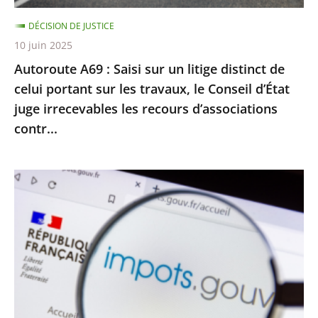
celui
DÉCISION DE JUSTICE
portant
10 juin 2025
sur
Autoroute A69 : Saisi sur un litige distinct de
les
celui portant sur les travaux, le Conseil d’État
travaux,
juge irrecevables les recours d’associations
le
contr...
Conseil
d’État
juge
Impôt
irrecevables
sur
les
le
recours
revenu
d’associations
:
contr...
le
Conseil
d’État