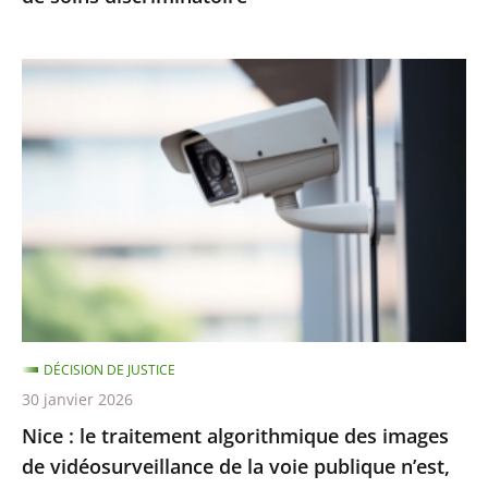
Nice
:
le
traitement
algorithmique
des
images
de
vidéosurveillance
de
DÉCISION DE JUSTICE
la
30 janvier 2026
voie
Nice : le traitement algorithmique des images
publique
de vidéosurveillance de la voie publique n’est,
n’est,