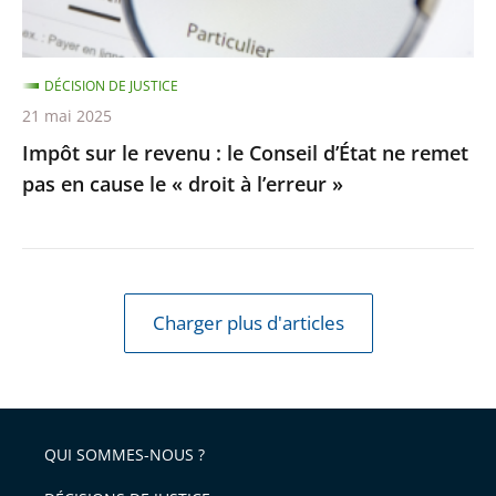
ne
remet
DÉCISION DE JUSTICE
pas
21 mai 2025
en
Impôt sur le revenu : le Conseil d’État ne remet
cause
pas en cause le « droit à l’erreur »
le
«
droit
à
l’erreur
Charger plus d'articles
»
QUI SOMMES-NOUS ?