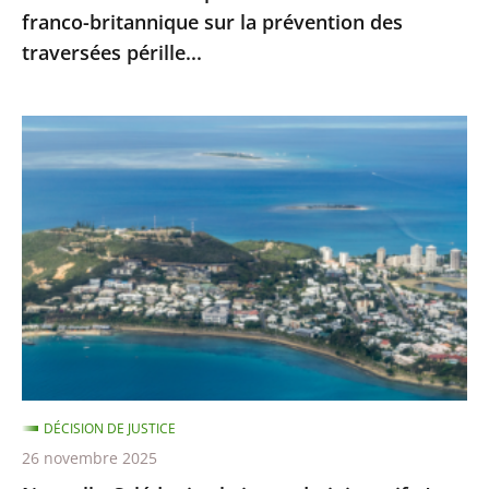
franco-britannique sur la prévention des
franco-
traversées pérille...
britannique
sur
la
Nouvelle-
prévention
Calédonie
des
:
traversées
le
pérille...
juge
administratif
n’est
pas
compétent
pour
DÉCISION DE JUSTICE
se
26 novembre 2025
prononcer