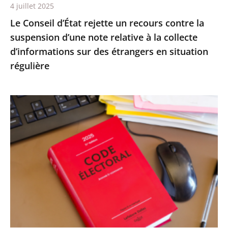
4 juillet 2025
relative
Le Conseil d’État rejette un recours contre la
à
suspension d’une note relative à la collecte
la
d’informations sur des étrangers en situation
collecte
régulière
d’informations
sur
des
Le
étrangers
Conseil
en
d’État
situation
confirme
régulière
la
démission
d’office
de
M.