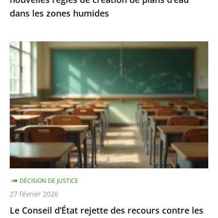
d’eau
dans les zones humides
dans
les
zones
Le
humides
Conseil
d’État
rejette
des
recours
contre
les
«
groupes
DÉCISION DE JUSTICE
de
27 février 2026
besoins
Le Conseil d’État rejette des recours contre les
»