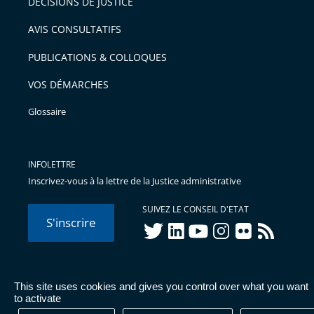
DÉCISIONS DE JUSTICE
AVIS CONSULTATIFS
PUBLICATIONS & COLLOQUES
VOS DÉMARCHES
Glossaire
INFOLETTRE
Inscrivez-vous à la lettre de la Justice administrative
SUIVEZ LE CONSEIL D'ETAT
S'inscrire
twitter
linkedIn
youtube
instagram
flickr
rss
This site uses cookies and gives you control over what you want
© Conseil d'État 2026 -
Mentions légales
-
Cookies
-
Données
to activate
personnelles
-
Publications administratives
-
Accessibilité :