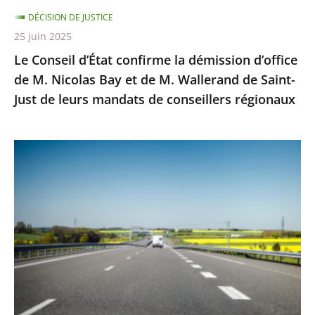
Nicolas
DÉCISION DE JUSTICE
Bay
25 juin 2025
et
Le Conseil d’État confirme la démission d’office
de
de M. Nicolas Bay et de M. Wallerand de Saint-
M.
Just de leurs mandats de conseillers régionaux
Wallerand
de
Saint-
Autoroute
Just
A69
de
:
leurs
Saisi
mandats
sur
de
un
conseillers
litige
régionaux
distinct
de