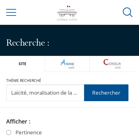
Ouvrir
Menu
la
modal
de
Recherche :
reche
ARIANEWEB
CONSILIA
SITE
THÈME RECHERCHÉ
Rechercher
Passer
Passer
Afficher :
les
les
Pertinence
filtres
filtres